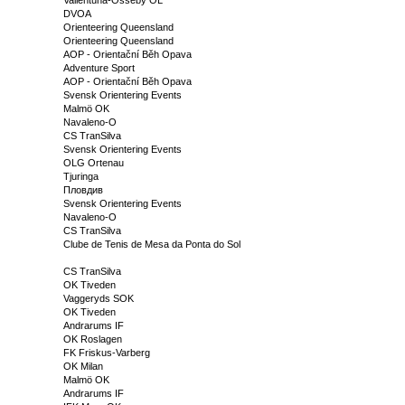
DVOA
Orienteering Queensland
Orienteering Queensland
AOP - Orientační Běh Opava
Adventure Sport
AOP - Orientační Běh Opava
Svensk Orientering Events
Malmö OK
Navaleno-O
CS TranSilva
Svensk Orientering Events
OLG Ortenau
Tjuringa
Пловдив
Svensk Orientering Events
Navaleno-O
CS TranSilva
Clube de Tenis de Mesa da Ponta do Sol
CS TranSilva
OK Tiveden
Vaggeryds SOK
OK Tiveden
Andrarums IF
OK Roslagen
FK Friskus-Varberg
OK Milan
Malmö OK
Andrarums IF