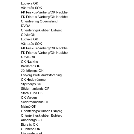
Ludvika OK
Västerås SOK
FK Friskus-Varberg/OK Nackhe
FK Friskus-Varberg/OK Nackhe
Orienteering Queensland
DVOA
Orienteringsklubben Esbjerg
Gävle OK
Ludvika OK
Västerås SOK
FK Friskus-Varberg/OK Nackhe
FK Friskus-Varberg/OK Nackhe
Gävle OK
OK Nackhe
Bredareds IF
Jönköpings OK
Esbjerg Politi Idrætsforening
OK Hedströmmen
Stjärnorps SK
Södermanlands OF
Stora Tuna OK
OK Vargen
Södermanlands OF
Malmö OK
Orienteringsklubben Esbjerg
Orienteringsklubben Esbjerg
Annebergs GIF
Bjursås OK
Gunnebo OK
Hjobygdens ok