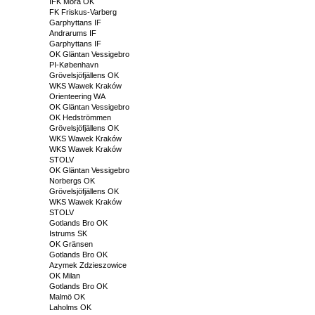
IFK Mora OK
FK Friskus-Varberg
Garphyttans IF
Andrarums IF
Garphyttans IF
OK Gläntan Vessigebro
PI-København
Grövelsjöfjällens OK
WKS Wawek Kraków
Orienteering WA
OK Gläntan Vessigebro
OK Hedströmmen
Grövelsjöfjällens OK
WKS Wawek Kraków
WKS Wawek Kraków
STOLV
OK Gläntan Vessigebro
Norbergs OK
Grövelsjöfjällens OK
WKS Wawek Kraków
STOLV
Gotlands Bro OK
Istrums SK
OK Gränsen
Gotlands Bro OK
Azymek Zdzieszowice
OK Milan
Gotlands Bro OK
Malmö OK
Laholms OK