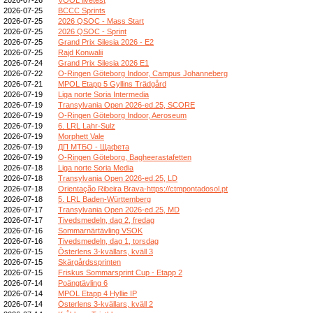
2026-07-25
BCCC Sprints
2026-07-25
2026 QSOC - Mass Start
2026-07-25
2026 QSOC - Sprint
2026-07-25
Grand Prix Silesia 2026 - E2
2026-07-25
Rajd Konwalii
2026-07-24
Grand Prix Silesia 2026 E1
2026-07-22
O-Ringen Göteborg Indoor, Campus Johanneberg
2026-07-21
MPOL Etapp 5 Gyllins Trädgård
2026-07-19
Liga norte Soria Intermedia
2026-07-19
Transylvania Open 2026-ed.25, SCORE
2026-07-19
O-Ringen Göteborg Indoor, Aeroseum
2026-07-19
6. LRL Lahr-Sulz
2026-07-19
Morphett Vale
2026-07-19
ДП МТБО - Щафета
2026-07-19
O-Ringen Göteborg, Bagheerastafetten
2026-07-18
Liga norte Soria Media
2026-07-18
Transylvania Open 2026-ed.25, LD
2026-07-18
Orientação Ribeira Brava-https://ctmpontadosol.pt
2026-07-18
5. LRL Baden-Württemberg
2026-07-17
Transylvania Open 2026-ed.25, MD
2026-07-17
Tivedsmedeln, dag 2, fredag
2026-07-16
Sommarnärtävling VSOK
2026-07-16
Tivedsmedeln, dag 1, torsdag
2026-07-15
Österlens 3-kvällars, kväll 3
2026-07-15
Skärgårdssprinten
2026-07-15
Friskus Sommarsprint Cup - Etapp 2
2026-07-14
Poängtävling 6
2026-07-14
MPOL Etapp 4 Hyllie IP
2026-07-14
Österlens 3-kvällars, kväll 2