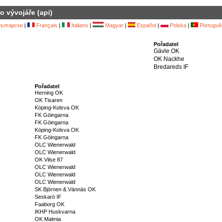
o vývojáře (api)
ългарски
|
Français
|
Italiano
|
Magyar
|
Español
|
Polska
|
Portuguê
Pořadatel
Gävle OK
OK Nackhe
Bredareds IF
Pořadatel
Herning OK
OK Tisaren
Köping-Kolsva OK
FK Göingarna
FK Göingarna
Köping-Kolsva OK
FK Göingarna
OLC Wienerwald
OLC Wienerwald
OK Vilse 87
OLC Wienerwald
OLC Wienerwald
OLC Wienerwald
SK Björnen & Vännäs OK
Seskarö IF
Faaborg OK
IKHP Huskvarna
OK Malmia