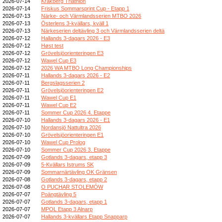
2026-07-14
Kråkberg Triathlon
2026-07-14
Friskus Sommarsprint Cup - Etapp 1
2026-07-13
Närke- och Värmlandsserien MTBO 2026
2026-07-13
Österlens 3-kvällars, kväll 1
2026-07-13
Närkeserien deltävling 3 och Värmlandsserien deltä
2026-07-12
Hallands 3-dagars 2026 - E3
2026-07-12
Høst test
2026-07-12
Grövelsjöorienteringen E3
2026-07-12
Wawel Cup E3
2026-07-12
2026 WA MTBO Long Championships
2026-07-11
Hallands 3-dagars 2026 - E2
2026-07-11
Bergslagsserien 2
2026-07-11
Grövelsjöorienteringen E2
2026-07-11
Wawel Cup E1
2026-07-11
Wawel Cup E2
2026-07-11
Sommer Cup 2026 4. Etappe
2026-07-10
Hallands 3-dagars 2026 - E1
2026-07-10
Nordansjö Nattultra 2026
2026-07-10
Grövelsjöorienteringen E1
2026-07-10
Wawel Cup Prolog
2026-07-10
Sommer Cup 2026 3. Etappe
2026-07-09
Gotlands 3-dagars, etapp 3
2026-07-09
5-Kvällars Istrums SK
2026-07-09
Sommarnärtävling OK Gränsen
2026-07-08
Gotlands 3-dagars, etapp 2
2026-07-08
O PUCHAR STOLEMÓW
2026-07-07
Poängtävling 5
2026-07-07
Gotlands 3-dagars, etapp 1
2026-07-07
MPOL Etapp 3 Alnarp
2026-07-07
Hallands 3-kvällars Etapp Snapparp