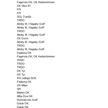
Fagersta OK; OK Hedströmmen
OK Vilse 87
FPI
FPI
SOL Tranås
TRDO
Almby IK / Hagaby GoIF
Almby IK, Hagaby GoIF
TRDO
Almby IK / Hagaby GoIF
OK Gorm
Almby IK, Hagaby GoIF
TRDO
Almby IK, Hagaby GoIF
Faaborg OK
Fagersta OK; OK Hedströmmen
VHSO
TRDO
TRDO
OK Tyr
OK Tyr
IFK Lidingö SOK
Faaborg OK
OK Milan
SPI
Malmö OK
Alfta-Ösa OK
Domnarvets GoIF
Gävle OK
Gävle OK