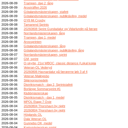
2026-08-09
Trampen, dag 2, lång
2026-08-09
Arosträffen 2026
2026-08-09
Götalandsmästerskapen, stafett
2026-08-09
Götalandsmästerskapen, publiktävling, medel
2026-08-09
OY8 Mt Crosby
2026-08-08
Tamanend Sprints
2026-08-08
20260808 Sprint Gundadalur og Vidarlundin på færøe
2026-08-08
Norrlandsmästerskapen, lång
2026-08-08
Trampen, dag 1, medel
2026-08-08
Arossprinten
2026-08-08
Götalandsmästerskapen, lång
2026-08-08
Götalandsmästerskapen, publiktävling, lång
2026-08-07
Norrlandsmästerskapen, sprint
2026-08-07
GM, sprint
2026-08-07
O-skytte, 21st WBOC, classic distance (Lokal kopia
2026-08-06
Veteran-OL Vederyd
2026-08-06
20260806 Havnardalur på færøerne løb 3 af 4
2026-08-06
Veteran Malingsbo
2026-08-06
Stjärnorpsmedeln
2026-08-06
Distriktsmatch - dag 2, Sprintstafett
2026-08-05
Borlänge Sommarsprint #1
2026-08-05
Klubbmästerskap
2026-08-05
Distriktsmatch - dag 1, medel
2026-08-04
MPOL Etapp 7 Oxie
2026-08-04
20260804 Thorshavn by night
2026-08-04
20260804 Thorshavn by night
2026-08-04
Höglands OL
2026-08-04
Dala Veteran OL
2026-08-04
Gunnebo OK, medel
2026-08-04
Kretsmästerskap sprint