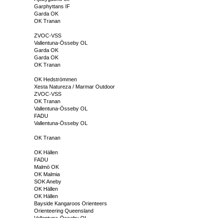
Garphyttans IF
Garda OK
OK Tranan
ZVOC-VSS
Vallentuna-Össeby OL
Garda OK
Garda OK
OK Tranan
OK Hedströmmen
Xesta Natureza / Marmar Outdoor
ZVOC-VSS
OK Tranan
Vallentuna-Össeby OL
FADU
Vallentuna-Össeby OL
OK Tranan
OK Hällen
FADU
Malmö OK
OK Malmia
SOK Aneby
OK Hällen
OK Hällen
Bayside Kangaroos Orienteers
Orienteering Queensland
Vallentuna-Össeby OL