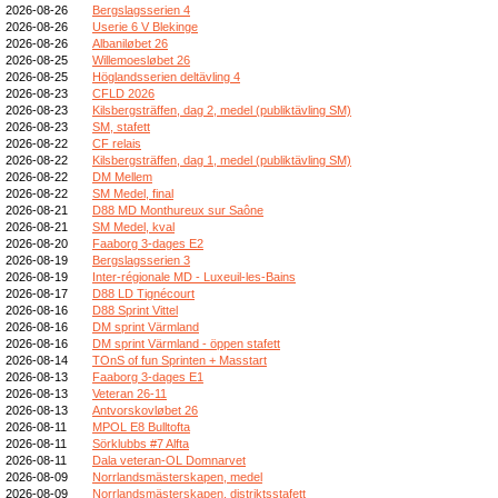
2026-08-26
Bergslagsserien 4
2026-08-26
Userie 6 V Blekinge
2026-08-26
Albaniløbet 26
2026-08-25
Willemoesløbet 26
2026-08-25
Höglandsserien deltävling 4
2026-08-23
CFLD 2026
2026-08-23
Kilsbergsträffen, dag 2, medel (publiktävling SM)
2026-08-23
SM, stafett
2026-08-22
CF relais
2026-08-22
Kilsbergsträffen, dag 1, medel (publiktävling SM)
2026-08-22
DM Mellem
2026-08-22
SM Medel, final
2026-08-21
D88 MD Monthureux sur Saône
2026-08-21
SM Medel, kval
2026-08-20
Faaborg 3-dages E2
2026-08-19
Bergslagsserien 3
2026-08-19
Inter-régionale MD - Luxeuil-les-Bains
2026-08-17
D88 LD Tignécourt
2026-08-16
D88 Sprint Vittel
2026-08-16
DM sprint Värmland
2026-08-16
DM sprint Värmland - öppen stafett
2026-08-14
TOnS of fun Sprinten + Masstart
2026-08-13
Faaborg 3-dages E1
2026-08-13
Veteran 26-11
2026-08-13
Antvorskovløbet 26
2026-08-11
MPOL E8 Bulltofta
2026-08-11
Sörklubbs #7 Alfta
2026-08-11
Dala veteran-OL Domnarvet
2026-08-09
Norrlandsmästerskapen, medel
2026-08-09
Norrlandsmästerskapen, distriktsstafett