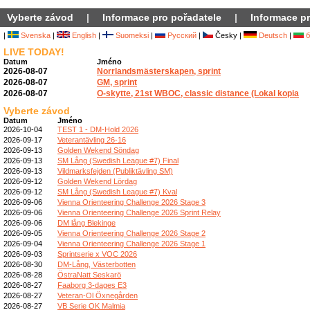
Vyberte závod
|
Informace pro pořadatele
|
Informace pr
|
Svenska
|
English
|
Suomeksi
|
Русский
|
Česky |
Deutsch
|
б
LIVE TODAY!
Datum
Jméno
2026-08-07
Norrlandsmästerskapen, sprint
2026-08-07
GM, sprint
2026-08-07
O-skytte, 21st WBOC, classic distance (Lokal kopia
Vyberte závod
Datum
Jméno
2026-10-04
TEST 1 - DM-Hold 2026
2026-09-17
Veterantävling 26-16
2026-09-13
Golden Wekend Söndag
2026-09-13
SM Lång (Swedish League #7) Final
2026-09-13
Vildmarksfejden (Publiktävling SM)
2026-09-12
Golden Wekend Lördag
2026-09-12
SM Lång (Swedish League #7) Kval
2026-09-06
Vienna Orienteering Challenge 2026 Stage 3
2026-09-06
Vienna Orienteering Challenge 2026 Sprint Relay
2026-09-06
DM lång Blekinge
2026-09-05
Vienna Orienteering Challenge 2026 Stage 2
2026-09-04
Vienna Orienteering Challenge 2026 Stage 1
2026-09-03
Sprintserie x VOC 2026
2026-08-30
DM-Lång, Västerbotten
2026-08-28
ÖstraNatt Seskarö
2026-08-27
Faaborg 3-dages E3
2026-08-27
Veteran-Ol Öxnegården
2026-08-27
VB Serie OK Malmia