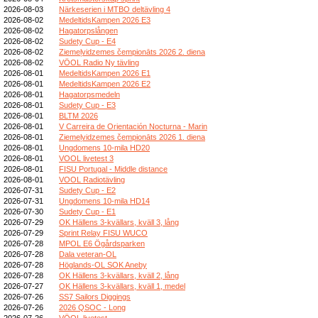
2026-08-03
Närkeserien i MTBO deltävling 4
2026-08-02
MedeltidsKampen 2026 E3
2026-08-02
Hagatorpslången
2026-08-02
Sudety Cup - E4
2026-08-02
Ziemeļvidzemes čempionāts 2026 2. diena
2026-08-02
VÖOL Radio Ny tävling
2026-08-01
MedeltidsKampen 2026 E1
2026-08-01
MedeltidsKampen 2026 E2
2026-08-01
Hagatorpsmedeln
2026-08-01
Sudety Cup - E3
2026-08-01
BLTM 2026
2026-08-01
V Carreira de Orientación Nocturna - Marin
2026-08-01
Ziemeļvidzemes čempionāts 2026 1. diena
2026-08-01
Ungdomens 10-mila HD20
2026-08-01
VOOL livetest 3
2026-08-01
FISU Portugal - Middle distance
2026-08-01
VOOL Radiotävling
2026-07-31
Sudety Cup - E2
2026-07-31
Ungdomens 10-mila HD14
2026-07-30
Sudety Cup - E1
2026-07-29
OK Hällens 3-kvällars, kväll 3, lång
2026-07-29
Sprint Relay FISU WUCO
2026-07-28
MPOL E6 Ögårdsparken
2026-07-28
Dala veteran-OL
2026-07-28
Höglands-OL SOK Aneby
2026-07-28
OK Hällens 3-kvällars, kväll 2, lång
2026-07-27
OK Hällens 3-kvällars, kväll 1, medel
2026-07-26
SS7 Sailors Diggings
2026-07-26
2026 QSOC - Long
2026-07-26
VÖOL livetest