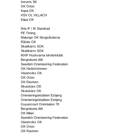
Istrums SK
OK Orion
Kapa OK
HSV OL VILLACH
Kāpa OK
Ärla IF / IK Standrad
PE Timing
Malungs OK Skogsårdarna
Rånäs OK
Skattkärrs SOK
Skattkärrs SOK
IKHP Huskvarna Idrottsklubb
Bergnäsets AIK
Swedish Orienteering Federation
OK Hedströmmen
Västerviks OK
OK Orion
OK Ravinen
Skutskärs OK
Skutskärs OK
Orienteringsklubben Esbjerg
Orienteringsklubben Esbjerg
Guyancourt Orientation 78
Bergnäsets AIK
OK Milan
Swedish Orienteering Federation
Västerviks OK
OK Orion
OK Ravinen