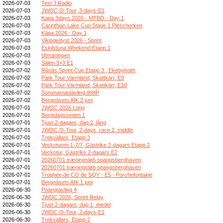
2026-07-03
Test 3 Radio
2026-07-03
JWOC O-Tour, 3-days-E1
2026-07-03
Kapa 3days 2026 - MTBO - Day 1
2026-07-03
Carinthian Lake Cup Stage 1 Plescherken
2026-07-03
Kāpa 2026 - Day 1
2026-07-03
Vikingedyst 2026 - Sprint
2026-07-03
Eskilstuna Weekend Etapp 1
2026-07-03
Utmaningen
2026-07-03
Sälen 3+3 E1
2026-07-02
Rånäs Sprint Cup Etapp 3 , Ekebyholm
2026-07-02
Park Tour Värmland, Skattkärr, E9
2026-07-02
Park Tour Värmland, Skattkärr, E10
2026-07-02
Sommarnärtävling IKHP
2026-07-02
Bergnäsets AIK 2 juni
2026-07-01
JWOC 2026 Long
2026-07-01
Bergslagsserien 1
2026-07-01
Tjust 2-dagars, dag 2, lång
2026-07-01
JWOC O-Tour, 2-days, race 2, middle
2026-07-01
Trekvällars, Etapp 3
2026-07-01
Veckoturen 1-7/7, Gästrike 2-dagars Etapp 2
2026-07-01
Veckotur, Gästrike 2-dagars E2
2026-07-01
20260701 træningsløb spangsberghaven
2026-07-01
20260701 træningsløb spangsberghaven
2026-07-01
Trophée de CO de SQY - E5 - Porchefontaine
2026-07-01
Bergnäsets AIK 1 juni
2026-06-30
Poängtävling 4
2026-06-30
JWOC 2026, Sprint Relay
2026-06-30
Tjust 2-dagars, dag 1, medel
2026-06-30
JWOC O-Tour, 2-days-E1
2026-06-30
Trekvällars, Etapp 2