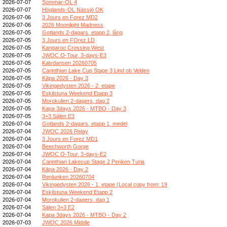
2026-07-07
Sommar-OL 4
2026-07-07
Höglands-OL Nässjö OK
2026-07-06
3 Jours en Forez MD2
2026-07-06
2026 Moonlight Madness
2026-07-05
Gotlands 2-dagars, etapp 2, lång
2026-07-05
3 Jours en FOrez LD
2026-07-05
Kangaroo Crossing West
2026-07-05
JWOC O-Tour, 3-days-E3
2026-07-05
Kalvdansen 20260705
2026-07-05
Carinthian Lake Cup Stage 3 Lind ob Velden
2026-07-05
Kāpa 2026 - Day 3
2026-07-05
Vikingedysten 2026 - 2. etape
2026-07-05
Eskilstuna Weekend Etapp 3
2026-07-05
Morokulien 2-dagers, dag 2
2026-07-05
Kapa 3days 2026 - MTBO - Day 3
2026-07-05
3+3 Sälen E3
2026-07-04
Gotlands 2-dagars, etapp 1, medel
2026-07-04
JWOC 2026 Relay
2026-07-04
3 Jours en Forez MD1
2026-07-04
Beechworth Gorge
2026-07-04
JWOC O-Tour, 3-days-E2
2026-07-04
Carinthian Lakecup Stage 2 Penken Turia
2026-07-04
Kāpa 2026 - Day 2
2026-07-04
Renlunken 20260704
2026-07-04
Vikingedysten 2026 - 1. etape (Local copy from: 19
2026-07-04
Eskilstuna Weekend Etapp 2
2026-07-04
Morokulien 2-dagers, dag 1
2026-07-04
Sälen 3+3 E2
2026-07-04
Kapa 3days 2026 - MTBO - Day 2
2026-07-03
JWOC 2026 Middle