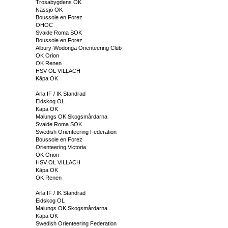
Trosabygdens OK
Nässjö OK
Boussole en Forez
OHOC
Svaide Roma SOK
Boussole en Forez
Albury-Wodonga Orienteering Club
OK Orion
OK Renen
HSV OL VILLACH
Kāpa OK
Ärla IF / IK Standrad
Eidskog OL
Kapa OK
Malungs OK Skogsmårdarna
Svaide Roma SOK
Swedish Orienteering Federation
Boussole en Forez
Orienteering Victoria
OK Orion
HSV OL VILLACH
Kāpa OK
OK Renen
Ärla IF / IK Standrad
Eidskog OL
Malungs OK Skogsmårdarna
Kapa OK
Swedish Orienteering Federation