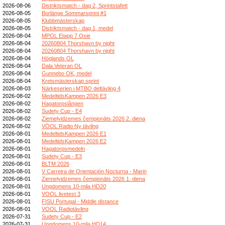
2026-08-06
Distriktsmatch - dag 2, Sprintstafett
2026-08-05
Borlänge Sommarsprint #1
2026-08-05
Klubbmästerskap
2026-08-05
Distriktsmatch - dag 1, medel
2026-08-04
MPOL Etapp 7 Oxie
2026-08-04
20260804 Thorshavn by night
2026-08-04
20260804 Thorshavn by night
2026-08-04
Höglands OL
2026-08-04
Dala Veteran OL
2026-08-04
Gunnebo OK, medel
2026-08-04
Kretsmästerskap sprint
2026-08-03
Närkeserien i MTBO deltävling 4
2026-08-02
MedeltidsKampen 2026 E3
2026-08-02
Hagatorpslången
2026-08-02
Sudety Cup - E4
2026-08-02
Ziemeļvidzemes čempionāts 2026 2. diena
2026-08-02
VÖOL Radio Ny tävling
2026-08-01
MedeltidsKampen 2026 E1
2026-08-01
MedeltidsKampen 2026 E2
2026-08-01
Hagatorpsmedeln
2026-08-01
Sudety Cup - E3
2026-08-01
BLTM 2026
2026-08-01
V Carreira de Orientación Nocturna - Marin
2026-08-01
Ziemeļvidzemes čempionāts 2026 1. diena
2026-08-01
Ungdomens 10-mila HD20
2026-08-01
VOOL livetest 3
2026-08-01
FISU Portugal - Middle distance
2026-08-01
VOOL Radiotävling
2026-07-31
Sudety Cup - E2
2026-07-31
Ungdomens 10-mila HD14