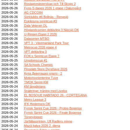
2026-05-26
Roslagsmästerskap och Till Skogs 2
2026-05-26
Fyns-5-dages 2026 1 etape i Dalumgård
2026-05-26
AG CDCO84
2026-05-26
Sörklubbs #6 Bollnäs - Rengsjö
2026-05-26
Eskilstuna sprintcup #3
2026-05-26
Dala Veteran OL
2026-05-26
Höglandsserien deltävling 3 Nässjö OK
2026-05-26
U-Ringen Etapp 2 2026
2026-05-26
Dalaserien MTBO
2026-05-26
VPT 3 - Västmanland Park Tour
2026-05-26
Metrocup 2026 etape 4
2026-05-26
VPT deltävling 3
2026-05-25
FOK:s Sprintcup Etapp 7
2026-05-25
Ungdomscup #1
2026-05-25
SA Schools Champs
2026-05-25
Pinseløb Store Dyrehave 2026
2026-05-25
Купа Деветашко плато - 2
2026-05-25
Motionsorientering Tuve
2026-05-25
TMOK Sprint-KM
2026-05-24
KM långdistans
2026-05-24
Snättringe: träning med Livelox
2026-05-24
EL BOSQUE HABITADO 26 - CORTEGANA
2026-05-24
Metro League 3
2026-05-24
IFK Hedemora OK
2026-05-24
Fynsk Sprint Cup 2026 - Prolog Bogense
2026-05-24
Fynsk Sprint Cup 2026 - Finale Bogense
2026-05-24
Torgnyloppet
2026-05-24
Järfällasprinten, Ulf Radlers minne
2026-05-24
Mazā balva 2026 2. diena
2026-05-24
Prvenstvo Srbije u sprintu