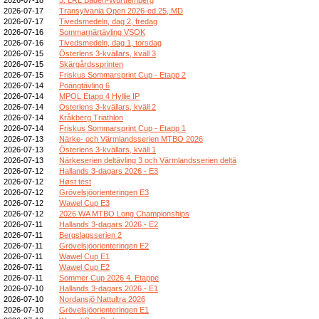
2026-07-17
Transylvania Open 2026-ed.25, MD
2026-07-17
Tivedsmedeln, dag 2, fredag
2026-07-16
Sommarnärtävling VSOK
2026-07-16
Tivedsmedeln, dag 1, torsdag
2026-07-15
Österlens 3-kvällars, kväll 3
2026-07-15
Skärgårdssprinten
2026-07-15
Friskus Sommarsprint Cup - Etapp 2
2026-07-14
Poängtävling 6
2026-07-14
MPOL Etapp 4 Hyllie IP
2026-07-14
Österlens 3-kvällars, kväll 2
2026-07-14
Kråkberg Triathlon
2026-07-14
Friskus Sommarsprint Cup - Etapp 1
2026-07-13
Närke- och Värmlandsserien MTBO 2026
2026-07-13
Österlens 3-kvällars, kväll 1
2026-07-13
Närkeserien deltävling 3 och Värmlandsserien deltä
2026-07-12
Hallands 3-dagars 2026 - E3
2026-07-12
Høst test
2026-07-12
Grövelsjöorienteringen E3
2026-07-12
Wawel Cup E3
2026-07-12
2026 WA MTBO Long Championships
2026-07-11
Hallands 3-dagars 2026 - E2
2026-07-11
Bergslagsserien 2
2026-07-11
Grövelsjöorienteringen E2
2026-07-11
Wawel Cup E1
2026-07-11
Wawel Cup E2
2026-07-11
Sommer Cup 2026 4. Etappe
2026-07-10
Hallands 3-dagars 2026 - E1
2026-07-10
Nordansjö Nattultra 2026
2026-07-10
Grövelsjöorienteringen E1