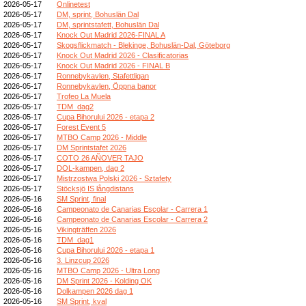
2026-05-17
Onlinetest
2026-05-17
DM, sprint, Bohuslän Dal
2026-05-17
DM, sprintstafett, Bohuslän Dal
2026-05-17
Knock Out Madrid 2026-FINAL A
2026-05-17
Skogsflickmatch - Blekinge, Bohuslän-Dal, Göteborg
2026-05-17
Knock Out Madrid 2026 - Clasificatorias
2026-05-17
Knock Out Madrid 2026 - FINAL B
2026-05-17
Ronnebykavlen, Stafettligan
2026-05-17
Ronnebykavlen, Öppna banor
2026-05-17
Trofeo La Muela
2026-05-17
TDM_dag2
2026-05-17
Cupa Bihorului 2026 - etapa 2
2026-05-17
Forest Event 5
2026-05-17
MTBO Camp 2026 - Middle
2026-05-17
DM Sprintstafet 2026
2026-05-17
COTO 26 AÑOVER TAJO
2026-05-17
DOL-kampen, dag 2
2026-05-17
Mistrzostwa Polski 2026 - Sztafety
2026-05-17
Stöcksjö IS långdistans
2026-05-16
SM Sprint, final
2026-05-16
Campeonato de Canarias Escolar - Carrera 1
2026-05-16
Campeonato de Canarias Escolar - Carrera 2
2026-05-16
Vikingträffen 2026
2026-05-16
TDM_dag1
2026-05-16
Cupa Bihorului 2026 - etapa 1
2026-05-16
3. Linzcup 2026
2026-05-16
MTBO Camp 2026 - Ultra Long
2026-05-16
DM Sprint 2026 - Kolding OK
2026-05-16
Dolkampen 2026 dag 1
2026-05-16
SM Sprint, kval