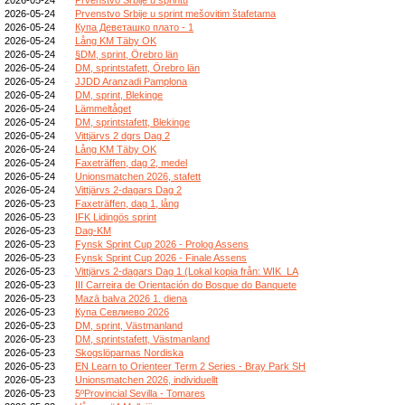
2026-05-24
Prvenstvo Srbije u sprint mešovitim štafetama
2026-05-24
Купа Деветашко плато - 1
2026-05-24
Lång KM Täby OK
2026-05-24
§DM, sprint, Örebro län
2026-05-24
DM, sprintstafett, Örebro län
2026-05-24
JJDD Aranzadi Pamplona
2026-05-24
DM, sprint, Blekinge
2026-05-24
Lämmeltåget
2026-05-24
DM, sprintstafett, Blekinge
2026-05-24
Vittjärvs 2 dgrs Dag 2
2026-05-24
Lång KM Täby OK
2026-05-24
Faxeträffen, dag 2, medel
2026-05-24
Unionsmatchen 2026, stafett
2026-05-24
Vittjärvs 2-dagars Dag 2
2026-05-23
Faxeträffen, dag 1, lång
2026-05-23
IFK Lidingös sprint
2026-05-23
Dag-KM
2026-05-23
Fynsk Sprint Cup 2026 - Prolog Assens
2026-05-23
Fynsk Sprint Cup 2026 - Finale Assens
2026-05-23
Vittjärvs 2-dagars Dag 1 (Lokal kopia från: WIK_LA
2026-05-23
III Carreira de Orientación do Bosque do Banquete
2026-05-23
Mazā balva 2026 1. diena
2026-05-23
Купа Севлиево 2026
2026-05-23
DM, sprint, Västmanland
2026-05-23
DM, sprintstafett, Västmanland
2026-05-23
Skogslöparnas Nordiska
2026-05-23
EN Learn to Orienteer Term 2 Series - Bray Park SH
2026-05-23
Unionsmatchen 2026, individuellt
2026-05-23
5ºProvincial Sevilla - Tomares