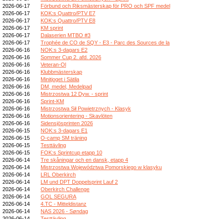
2026-06-17
Förbund och Riksmästerskap för PRO och SPF medel
2026-06-17
KOK:s Quattro/PTV E7
2026-06-17
KOK:s Quattro/PTV E8
2026-06-17
KM sprint
2026-06-17
Dalaserien MTBO #3
2026-06-17
Trophée de CO de SQY - E3 - Parc des Sources de la
2026-06-16
NOK:s 3-dagars E2
2026-06-16
Sommer Cup 2. afd. 2026
2026-06-16
Veteran-Ol
2026-06-16
Klubbmästerskap
2026-06-16
Minitjoget i Sätila
2026-06-16
DM, medel, Medelpad
2026-06-16
Mistrzostwa 12 Dyw. - sprint
2026-06-16
Sprint-KM
2026-06-16
Mistrzostwa Sił Powietrznych - Klasyk
2026-06-16
Motionsorientering - Skavlöten
2026-06-16
Sidensjösprinten 2026
2026-06-15
NOK:s 3-dagars E1
2026-06-15
O-camp SM träning
2026-06-15
Testtävling
2026-06-15
FOK:s Sprintcup etapp 10
2026-06-14
Tre skåningar och en dansk, etapp 4
2026-06-14
Mistrzostwa Województwa Pomorskiego w klasyku
2026-06-14
LRL Oberkirch
2026-06-14
LM und DPT Doppelsprint Lauf 2
2026-06-14
Oberkirch Challenge
2026-06-14
GOL SEGURA
2026-06-14
4.TC - Mitteldistanz
2026-06-14
NAS 2026 - Søndag
2026-06-14
Testtävling