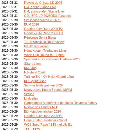
2026-05-31
Revole de Chirats LD 2026
2026-05-31
DM, sprint, Skåne Live
2026-05-31
DM, sprintstafett Skåne Live
2026-05-31
CDL BFC LD 20260531 Pasques
2026-05-30
Sjællandssprinten 2026 e3
2026-05-30
BUM 2026
2026-05-30
Gdańsk City Race 2026 E2
2026-05-30
Gdańsk City Race 2026 E3
2026-05-30
Régionale Sprint Bisca
2026-05-30
12. Trzebnickie Dni Rodziny
2026-05-30
MTBO Närtävling
2026-05-30
Höga Kusten Tredagars Lång
2026-05-30
World Cup Round #2 - Sprint
2026-05-30
Sparbanken i Karlshamn Triathlon 2026
2026-05-30
Säterträffen
2026-05-30
KM Lång
2026-05-30
NJ-stafet 2026
2026-05-30
Tullinge SK - KM Helg Nåttarö Lång
2026-05-30
KO Sprint Bisca
2026-05-30
Sommarlandssprinten 2026
2026-05-30
Mistrzostwa Kobułt 6 runda MWiM
2026-05-30
Skällan
2026-05-30
Lindvallen
2026-05-30
Campeonato Autonómico de Media Distancia fedocv
2026-05-30
Revole des Chirats MD
2026-05-29
Björkstubbematchen 2026
2026-05-29
Gdańsk City Race 2026 E1
2026-05-29
Höga Kusten Tredagars Sprint
2026-05-29
WCS Spec Race #1 Kinnekulle E1
2026-05-29
TEST PEW