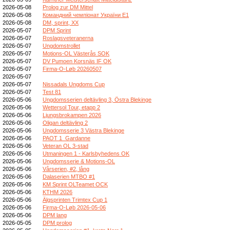
2026-05-08
Prolog zur DM Mittel
2026-05-08
Командний чемпіонат України E1
2026-05-08
DM, sprint, XX
2026-05-07
DPM Sprint
2026-05-07
Roslagsveteranerna
2026-05-07
Ungdomstrollet
2026-05-07
Motions-OL Västerås SOK
2026-05-07
DV Pumoen Korsnäs IF OK
2026-05-07
Firma-O-Løb 20260507
2026-05-07
2026-05-07
Nissadals Ungdoms Cup
2026-05-07
Test 81
2026-05-06
Ungdomsserien deltävling 3, Östra Blekinge
2026-05-06
Wettersol Tour, etapp 2
2026-05-06
Ljungsbrokampen 2026
2026-05-06
Oligan deltävling 2
2026-05-06
Ungdomsserie 3 Västra Blekinge
2026-05-06
PAOT 1_Gardanne
2026-05-06
Veteran OL 3-stad
2026-05-06
Utmaningen 1 - Karlsbyhedens OK
2026-05-06
Ungdomsserie & Motions-OL
2026-05-06
Vårserien, #2, lång
2026-05-06
Dalaserien MTBO #1
2026-05-06
KM Sprint OLTeamet OCK
2026-05-06
KTHM 2026
2026-05-06
Älgsprinten Trimtex Cup 1
2026-05-06
Firma-O-Løb 2026-05-06
2026-05-06
DPM lang
2026-05-05
DPM prolog