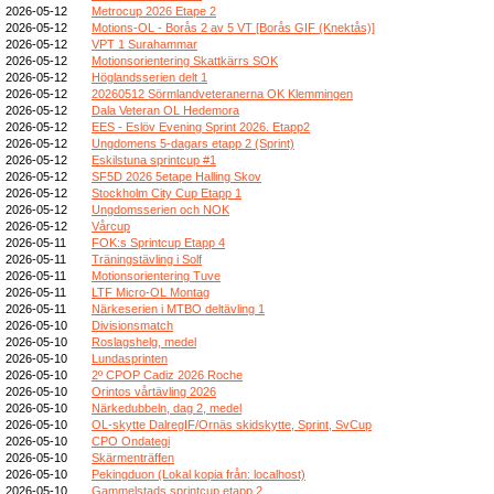
2026-05-12
Metrocup 2026 Etape 2
2026-05-12
Motions-OL - Borås 2 av 5 VT [Borås GIF (Knektås)]
2026-05-12
VPT 1 Surahammar
2026-05-12
Motionsorientering Skattkärrs SOK
2026-05-12
Höglandsserien delt 1
2026-05-12
20260512 Sörmlandveteranerna OK Klemmingen
2026-05-12
Dala Veteran OL Hedemora
2026-05-12
EES - Eslöv Evening Sprint 2026. Etapp2
2026-05-12
Ungdomens 5-dagars etapp 2 (Sprint)
2026-05-12
Eskilstuna sprintcup #1
2026-05-12
SF5D 2026 5etape Halling Skov
2026-05-12
Stockholm City Cup Etapp 1
2026-05-12
Ungdomsserien och NOK
2026-05-12
Vårcup
2026-05-11
FOK:s Sprintcup Etapp 4
2026-05-11
Träningstävling i Solf
2026-05-11
Motionsorientering Tuve
2026-05-11
LTF Micro-OL Montag
2026-05-11
Närkeserien i MTBO deltävling 1
2026-05-10
Divisionsmatch
2026-05-10
Roslagshelg, medel
2026-05-10
Lundasprinten
2026-05-10
2º CPOP Cadiz 2026 Roche
2026-05-10
Orintos vårtävling 2026
2026-05-10
Närkedubbeln, dag 2, medel
2026-05-10
OL-skytte DalregIF/Ornäs skidskytte, Sprint, SvCup
2026-05-10
CPO Ondategi
2026-05-10
Skärmenträffen
2026-05-10
Pekingduon (Lokal kopia från: localhost)
2026-05-10
Gammelstads sprintcup etapp 2