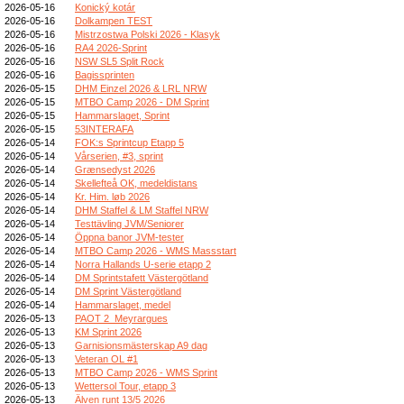
2026-05-16
Konický kotár
2026-05-16
Dolkampen TEST
2026-05-16
Mistrzostwa Polski 2026 - Klasyk
2026-05-16
RA4 2026-Sprint
2026-05-16
NSW SL5 Split Rock
2026-05-16
Bagissprinten
2026-05-15
DHM Einzel 2026 & LRL NRW
2026-05-15
MTBO Camp 2026 - DM Sprint
2026-05-15
Hammarslaget, Sprint
2026-05-15
53INTERAFA
2026-05-14
FOK:s Sprintcup Etapp 5
2026-05-14
Vårserien, #3, sprint
2026-05-14
Grænsedyst 2026
2026-05-14
Skellefteå OK, medeldistans
2026-05-14
Kr. Him. løb 2026
2026-05-14
DHM Staffel & LM Staffel NRW
2026-05-14
Testtävling JVM/Seniorer
2026-05-14
Öppna banor JVM-tester
2026-05-14
MTBO Camp 2026 - WMS Massstart
2026-05-14
Norra Hallands U-serie etapp 2
2026-05-14
DM Sprintstafett Västergötland
2026-05-14
DM Sprint Västergötland
2026-05-14
Hammarslaget, medel
2026-05-13
PAOT 2_Meyrargues
2026-05-13
KM Sprint 2026
2026-05-13
Garnisionsmästerskap A9 dag
2026-05-13
Veteran OL #1
2026-05-13
MTBO Camp 2026 - WMS Sprint
2026-05-13
Wettersol Tour, etapp 3
2026-05-13
Älven runt 13/5 2026