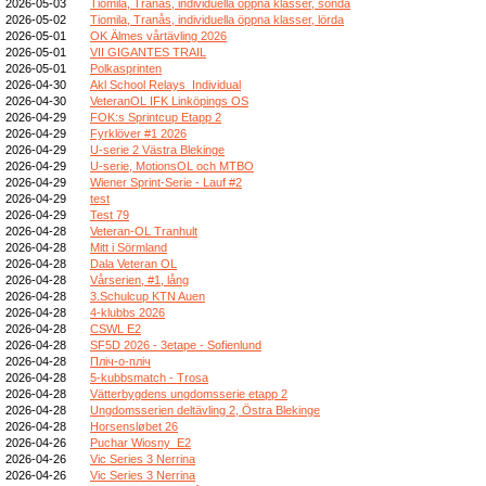
2026-05-03
Tiomila, Tranås, individuella öppna klasser, sönda
2026-05-02
Tiomila, Tranås, individuella öppna klasser, lörda
2026-05-01
OK Älmes vårtävling 2026
2026-05-01
VII GIGANTES TRAIL
2026-05-01
Polkasprinten
2026-04-30
Akl School Relays_Individual
2026-04-30
VeteranOL IFK Linköpings OS
2026-04-29
FOK:s Sprintcup Etapp 2
2026-04-29
Fyrklöver #1 2026
2026-04-29
U-serie 2 Västra Blekinge
2026-04-29
U-serie, MotionsOL och MTBO
2026-04-29
Wiener Sprint-Serie - Lauf #2
2026-04-29
test
2026-04-29
Test 79
2026-04-28
Veteran-OL Tranhult
2026-04-28
Mitt i Sörmland
2026-04-28
Dala Veteran OL
2026-04-28
Vårserien, #1, lång
2026-04-28
3.Schulcup KTN Auen
2026-04-28
4-klubbs 2026
2026-04-28
CSWL E2
2026-04-28
SF5D 2026 - 3etape - Sofienlund
2026-04-28
Пліч-о-пліч
2026-04-28
5-kubbsmatch - Trosa
2026-04-28
Vätterbygdens ungdomsserie etapp 2
2026-04-28
Ungdomsserien deltävling 2, Östra Blekinge
2026-04-28
Horsensløbet 26
2026-04-26
Puchar Wiosny_E2
2026-04-26
Vic Series 3 Nerrina
2026-04-26
Vic Series 3 Nerrina