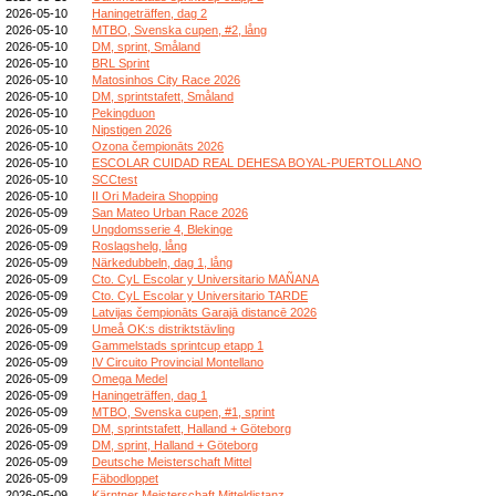
2026-05-10
Haningeträffen, dag 2
2026-05-10
MTBO, Svenska cupen, #2, lång
2026-05-10
DM, sprint, Småland
2026-05-10
BRL Sprint
2026-05-10
Matosinhos City Race 2026
2026-05-10
DM, sprintstafett, Småland
2026-05-10
Pekingduon
2026-05-10
Nipstigen 2026
2026-05-10
Ozona čempionāts 2026
2026-05-10
ESCOLAR CUIDAD REAL DEHESA BOYAL-PUERTOLLANO
2026-05-10
SCCtest
2026-05-10
II Ori Madeira Shopping
2026-05-09
San Mateo Urban Race 2026
2026-05-09
Ungdomsserie 4, Blekinge
2026-05-09
Roslagshelg, lång
2026-05-09
Närkedubbeln, dag 1, lång
2026-05-09
Cto. CyL Escolar y Universitario MAÑANA
2026-05-09
Cto. CyL Escolar y Universitario TARDE
2026-05-09
Latvijas čempionāts Garajā distancē 2026
2026-05-09
Umeå OK:s distriktstävling
2026-05-09
Gammelstads sprintcup etapp 1
2026-05-09
IV Circuito Provincial Montellano
2026-05-09
Omega Medel
2026-05-09
Haningeträffen, dag 1
2026-05-09
MTBO, Svenska cupen, #1, sprint
2026-05-09
DM, sprintstafett, Halland + Göteborg
2026-05-09
DM, sprint, Halland + Göteborg
2026-05-09
Deutsche Meisterschaft Mittel
2026-05-09
Fäbodloppet
2026-05-09
Kärntner Meisterschaft Mitteldistanz