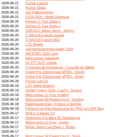
2026-06-21
Puchar Lata E2
2026-06-21
Puchar Elbląg
2026-06-21
Idre Fjällorientering
2026-06-21
CESA 2026 - Media Distancia
2026-06-20
Rennes O Tour Etape 1
2026-06-20
Rennes O Tour Etape 2
2026-06-20
2026 AOC Winter Sprint - Selwyn
2026-06-20
O BAUGES juin26 samedi
2026-06-20
O BAUGES juin26 MD2
2026-06-20
LJO Stafete
2026-06-20
Jammerbugtmesterskaber 2026
2026-06-20
DM MTBO 2026 Lang
2026-06-20
Mistrzostwa Stawigudy
2026-06-20
29. PTT KUP srednje
2026-06-20
V Carreira de Orientación - Concello de Silleda
2026-06-20
Grand Prix Zdzieszowic MTBO - Sredni
2026-06-20
Grand Prix Zdzieszowic MTBO - Sprint
2026-06-20
Puchar Lata E1
2026-06-19
LJO vidējā distance
2026-06-19
Oepfel-Trophy 2026 - Lauf 6 - Sirnach
2026-06-18
Mistrzostwa 12 Dyw. sztafety
2026-06-18
Mistrzostwa Sił Powietrznych - Sztafety
2026-06-18
Klubbmästerskap - Friskus & Nackhe
2026-06-18
Förbund och Riksmästerskap för PRO och SPF lång
2026-06-17
NOK:s 3-dagars E3
2026-06-17
Hedemora 3-kvällars #2 Stadsberget
2026-06-17
Mistrzostwa 12 Dyw. - średni
2026-06-17
Rånäs Sprint Cup Etapp 1, Rimbo
2026-06-17
2026-06-17
Mistrzostwa Sił Powietrznych - Sprint