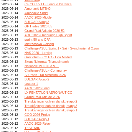
2026-06-14
CF CO à VTT - Longue Distance
2026-06-14
Almonacid MTB-O
2026-06-14
Almonacid Sprint
2026-06-14
AAOC 2026 Middle
2026-06-14
BULGARIA cup 3
2026-06-14
GP Hades 2026 E5
2026-06-14
Grand Raid Altitude 2026 E2
2026-06-13
AOC 2026 Onehunga High Sprint
2026-06-13
sprint 50 ans OPA
2026-06-13
Mistrzostwa Gołdapii
2026-06-13
Challenge ASUL Sprint 1 - Saint Symphorien d Ozon
2026-06-13
NAS 2026 - Lørdag
2026-06-13
Garciotum - COTO - Liga Madrid
2026-06-13
Skogsflickornas Triangelmatch
2026-06-13
Nationale MD CO à VTT
2026-06-13
Challenge ASUL - Communay
2026-06-13
IV Urban Trail Almedina 2026
2026-06-13
BULGARIA cup 2
2026-06-13
fasttest-1
2026-06-13
AAOC 2026 Long
2026-06-13
LX PENTATLON AERONAUTICO
2026-06-13
Grand Raid Altitude 2026
2026-06-13
Tre skåningar och en dansk, etapp 2
2026-06-13
Tre skåningar och en dansk, etapp 3
2026-06-12
Tre skåningar och en dansk, etapp 1
2026-06-12
COO 2026 Prolog
2026-06-12
BULGARIA cup 1
2026-06-12
AAOC 2026 Relay
2026-06-12
TESTRAID