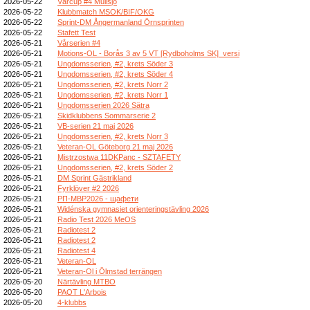
2026-05-22
Vårcup #4 Mullsjö
2026-05-22
Klubbmatch MSOK/BIF/OKG
2026-05-22
Sprint-DM Ångermanland Örnsprinten
2026-05-22
Stafett Test
2026-05-21
Vårserien #4
2026-05-21
Motions-OL - Borås 3 av 5 VT [Rydboholms SK]_versi
2026-05-21
Ungdomsserien, #2, krets Söder 3
2026-05-21
Ungdomsserien, #2, krets Söder 4
2026-05-21
Ungdomsserien, #2, krets Norr 2
2026-05-21
Ungdomsserien, #2, krets Norr 1
2026-05-21
Ungdomsserien 2026 Sätra
2026-05-21
Skidklubbens Sommarserie 2
2026-05-21
VB-serien 21 maj 2026
2026-05-21
Ungdomsserien, #2, krets Norr 3
2026-05-21
Veteran-OL Göteborg 21 maj 2026
2026-05-21
Mistrzostwa 11DKPanc - SZTAFETY
2026-05-21
Ungdomsserien, #2, krets Söder 2
2026-05-21
DM Sprint Gästrikland
2026-05-21
Fyrklöver #2 2026
2026-05-21
РП-МВР2026 - щафети
2026-05-21
Widénska gymnasiet orienteringstävling 2026
2026-05-21
Radio Test 2026 MeOS
2026-05-21
Radiotest 2
2026-05-21
Radiotest 2
2026-05-21
Radiotest 4
2026-05-21
Veteran-OL
2026-05-21
Veteran-Ol i Ölmstad terrängen
2026-05-20
Närtävling MTBO
2026-05-20
PAOT L'Arbois
2026-05-20
4-klubbs