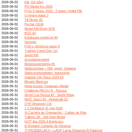
2026-06-02
KM, OK Kåre
2026-06-02
IFK Medel Km 2026
2026-06-02
Fyns 5-dages 2026 - 3 etape i Holluf Pile
2026-06-02
U-ringen etapp 3
2026-06-02
Till Skogs #2
2026-06-02
Puchar DGW
2026-06-02
Medel KM Eksjö SOK
2026-06-02
tEST 82
2026-06-02
Eskilstuna sprintcup #4
2026-06-02
Sommer
2026-06-01
FOK:s Sprintcup etapp 8
2026-06-01
Training Camp Day 1st
2026-06-01
Sprint KM
2026-06-01
Avsutningsstafett
2026-06-01
Motionsorientering #1
2026-05-31
Slottssprinten + DM, sprint, Uppland
2026-05-31
Slottssprintstafetten, teamsprint
2026-05-31
Gdańsk City Race 2026 E4
2026-05-31
Bijvank Blaricum
2026-05-31
Höga Kusten Tredagars Medel
2026-05-31
Challenge PACA n°5 - Pavoux
2026-05-31
World Cup Round #2 - Sprint Relay
2026-05-31
WOC Spect #3 - Kinnekulle E2
2026-05-31
OY6-Sheepstn Crk
2026-05-31
1-2 DiviMatch 31 maj 2026
2026-05-31
VI Carreira de Orientación - Caldas de Reis
2026-05-31
Tullinge SK - KM-Helg Medel
2026-05-31
GOT liga 2026.4 Arantzazu
2026-05-31
III Rogaine Castejón de Henares
2026-05-31
7ª PRUEBA LACV + LAOP Larga Distancia El Palancar