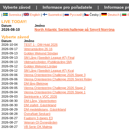
Vyberte závod
|
Informace pro pořadatele
|
Informace pr
|
Svenska
|
English
|
Suomeksi
|
Русский
|
Česky |
Deutsch
|
б
LIVE TODAY!
Datum
Jméno
2026-08-10
North Atlantic Sprintchallenge på Smyril Norröna
Vyberte závod
Datum
Jméno
2026-10-04
TEST 1 - DM-Hold 2026
2026-09-17
Veterantävling 26-16
2026-09-13
Golden Wekend Söndag
2026-09-13
SM Lång (Swedish League #7) Final
2026-09-13
Vildmarksfejden (Publiktävling SM)
2026-09-12
Golden Wekend Lördag
2026-09-12
SM Lång (Swedish League #7) Kval
2026-09-06
Vienna Orienteering Challenge 2026 Stage 3
2026-09-06
Vienna Orienteering Challenge 2026 Sprint Relay
2026-09-06
DM lång Blekinge
2026-09-05
Vienna Orienteering Challenge 2026 Stage 2
2026-09-04
Vienna Orienteering Challenge 2026 Stage 1
2026-09-03
Sprintserie x VOC 2026
2026-08-30
DM-Lång, Västerbotten
2026-08-30
DM stafett, Gästrikland
2026-08-29
DM medeldistans, Gästrikland
2026-08-28
ÖstraNatt Seskarö
2026-08-27
Faaborg 3-dages E3
2026-08-27
Veteran-Ol Öxnegården
2026-08-27
VB Serie OK Malmia