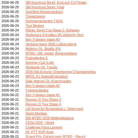
2026-06-25
SM Knockout Sprint, Kval och CX Finaler
2026-06-25
SM Knockout Sprint, Final
2026-06-25
Sportfest Klosterneuburg
2026-06-25
Tjogetträning
2026-06-25
Sommarnärtävling TSOK
2026-06-24
Test Modem
2026-06-24
Rånäs Sprint Cup Etapp 2, Kohagen
2026-06-24
Hedemora 3-kvällars #3 Västerby Norr
2026-06-24
Idre 3-dagars etapp #3
2026-06-24
Veckans bana V626 Leåkersbergt
2026-06-24
Motions-OL Skatås IFK
2026-06-24
MTBO, DM, medel, Ångermanland
2026-06-23
Poängtävling 3
2026-06-23
Sommer Cup 3.afd
2026-06-23
Höglands-OL Tranås
2026-06-23
2026 WA Schools’ Orienteering Championships
2026-06-23
MPOL E1 Holma/Kroksbäck
2026-06-23
Dala Veteran OL Kvarnsveden
2026-06-23
Idre 3-dagars etapp #2
2026-06-22
Träningstävling
2026-06-22
Idre 3-dagars etapp #1
2026-06-21
Rennes O Tour Etape 3
2026-06-21
Rennes O Tour Etape 4
2026-06-21
LM Sprint für Burgenland u. Steiermark
2026-06-21
Sprint Morlaas
2026-06-21
DM MTBO 2026 Mellemdistance
2026-06-21
CESA 2026 - Sprint
2026-06-21
Challenge Paca Laragne
2026-06-21
29. PTT KUP duge
2026-06-21
Grand Prix Zdzieszowic MTBO - Klasyk