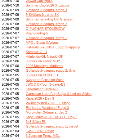
2026-07-10
Wawel Cup Prolog
2026-07-10
Sommer Cup 2026 3. Etappe
2026-07-09
Gotlands 3-dagars, etapp 3
2026-07-09
5-Kvällars Istrums SK
2026-07-09
Sommarnärtävling OK Gränsen
2026-07-08
Gotlands 3-dagars, etapp 2
2026-07-08
O PUCHAR STOLEMÓW
2026-07-07
Poängtävling 5
2026-07-07
Gotlands 3-dagars, etapp 1
2026-07-07
MPOL Etapp 3 Alnarp
2026-07-07
Hallands 3-kvällars Etapp Snapparp
2026-07-07
Sommar-OL 4
2026-07-07
Höglands-OL Nässjö OK
2026-07-06
3 Jours en Forez MD2
2026-07-06
2026 Moonlight Madness
2026-07-05
Gotlands 2-dagars, etapp 2, lång
2026-07-05
3 Jours en FOrez LD
2026-07-05
Kangaroo Crossing West
2026-07-05
JWOC O-Tour, 3-days-E3
2026-07-05
Kalvdansen 20260705
2026-07-05
Carinthian Lake Cup Stage 3 Lind ob Velden
2026-07-05
Kāpa 2026 - Day 3
2026-07-05
Vikingedysten 2026 - 2. etape
2026-07-05
Eskilstuna Weekend Etapp 3
2026-07-05
Morokulien 2-dagers, dag 2
2026-07-05
Kapa 3days 2026 - MTBO - Day 3
2026-07-05
3+3 Sälen E3
2026-07-04
Gotlands 2-dagars, etapp 1, medel
2026-07-04
JWOC 2026 Relay
2026-07-04
3 Jours en Forez MD1