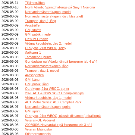
2026-08-11
Tjällmoträffen
2026-08-10
North Atlantic Sprintchallenge på Smyril Norröna
2026-08-09
Norrlandsmästerskapen, medel
2026-08-09
Norrlandsmästerskapen, distriktsstafett
2026-08-09
Trampen, dag 2, lång
2026-08-09
Arosträffen
2026-08-09
GM, stafett
2026-08-09
GM, publik, medel
2026-08-09
OY8 Mt Crosby
2026-08-09
Vildmarksdubbeln, dag 2, medel
2026-08-09
O-skytte, 21st WBOC, relay
2026-08-08
Лабіринт 1
2026-08-08
Tamanend Sprints
2026-08-08
Gundadalur og Vidarlundin på færøerne løb 4 af 4
2026-08-08
Norrlandsmästerskapen, lång
2026-08-08
Trampen, dag 1, medel
2026-08-08
Arossprinten
2026-08-08
GM, Lång
2026-08-08
GM, publik, lång
2026-08-08
OL-skytte, 21st WBOC, sprint
2026-08-08
2026 ACT & NSW Ski-O Championships
2026-08-08
Vildmarksdubbeln, dag 1, medel
2026-08-08
ACT Metro Series: #10, Campbell Park
2026-08-07
Norrlandsmästerskapen, sprint
2026-08-07
GM, sprint
2026-08-07
O-skytte, 21st WBOC, classic distance (Lokal kopia
2026-08-06
Veteran-OL Vederyd
2026-08-06
20260806 Havnardalur på færøerne løb 3 af 4
2026-08-06
Veteran Malingsbo
2026-08-06
Stjärnorpsmedeln