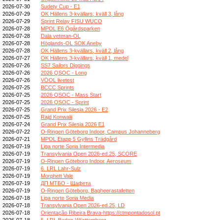
2026-07-30
Sudety Cup - E1
2026-07-29
OK Hällens 3-kvällars, kväll 3, lång
2026-07-29
Sprint Relay FISU WUCO
2026-07-28
MPOL E6 Ögårdsparken
2026-07-28
Dala veteran-OL
2026-07-28
Höglands-OL SOK Aneby
2026-07-28
OK Hällens 3-kvällars, kväll 2, lång
2026-07-27
OK Hällens 3-kvällars, kväll 1, medel
2026-07-26
SS7 Sailors Diggings
2026-07-26
2026 QSOC - Long
2026-07-26
VÖOL livetest
2026-07-25
BCCC Sprints
2026-07-25
2026 QSOC - Mass Start
2026-07-25
2026 QSOC - Sprint
2026-07-25
Grand Prix Silesia 2026 - E2
2026-07-25
Rajd Konwalii
2026-07-24
Grand Prix Silesia 2026 E1
2026-07-22
O-Ringen Göteborg Indoor, Campus Johanneberg
2026-07-21
MPOL Etapp 5 Gyllins Trädgård
2026-07-19
Liga norte Soria Intermedia
2026-07-19
Transylvania Open 2026-ed.25, SCORE
2026-07-19
O-Ringen Göteborg Indoor, Aeroseum
2026-07-19
6. LRL Lahr-Sulz
2026-07-19
Morphett Vale
2026-07-19
ДП МТБО - Щафета
2026-07-19
O-Ringen Göteborg, Bagheerastafetten
2026-07-18
Liga norte Soria Media
2026-07-18
Transylvania Open 2026-ed.25, LD
2026-07-18
Orientação Ribeira Brava-https://ctmpontadosol.pt
2026-07-18
5. LRL Baden-Württemberg