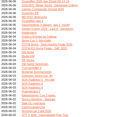
2026-06-06
Ösaträffen 2026 dag 2Total HD 14-16
2026-06-06
2026 AOC Winter Sprint - Glendowie College
2026-06-06
Latvijas Čempionāts Sprintā 2026
2026-06-06
Juniorsko PB
2026-06-06
MD HVO Verbruche
2026-06-05
Ösaträffen dag 1
2026-06-05
Västerbottens 3-dagars, dag 1, medel
2026-06-05
Oepfel-Trophy 2026 - Lauf 4 - Steckborn
2026-06-04
Klubbmatch
2026-06-04
Oritoiça Estreito da Calheta
2026-06-04
Sprint Cup 3, Norsholm
2026-06-04
ÖSTM Sprint - Sport Austria Finals 2026
2026-06-04
ÖSTM KO-Sprint Finale - SAF 2026
2026-06-04
KM Sprint
2026-06-04
Medel-KM
2026-06-04
VB-Serien
2026-06-03
DM Sprint Stockholm
2026-06-03
Trarydsgrillen II
2026-06-03
Borlänge Sommarsprint
2026-06-03
Göteborg Sprint Cup, #4
2026-06-03
SOK Radiotest 5 - Nyt løb
2026-06-03
SOK Radiotest 8
2026-06-03
SOK Radiotest 8
2026-06-02
Poängtävling 2
2026-06-02
Københavner Cup 3 etape.
2026-06-02
Semco Maritime - Marbæk
2026-06-02
Dala OL-veteraner
2026-06-02
trainingcapday2nd
2026-06-02
Sommercup 1 afd 2026
2026-06-02
VPT 4, final - Västmanland Park Tour