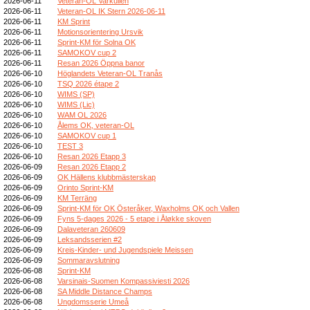
2026-06-11
Veteran-OL Varkullen
2026-06-11
Veteran-OL IK Stern 2026-06-11
2026-06-11
KM Sprint
2026-06-11
Motionsorientering Ursvik
2026-06-11
Sprint-KM för Solna OK
2026-06-11
SAMOKOV cup 2
2026-06-11
Resan 2026 Öppna banor
2026-06-10
Höglandets Veteran-OL Tranås
2026-06-10
TSQ 2026 étape 2
2026-06-10
WIMS (SP)
2026-06-10
WIMS (Lic)
2026-06-10
WAM OL 2026
2026-06-10
Ålems OK, veteran-OL
2026-06-10
SAMOKOV cup 1
2026-06-10
TEST 3
2026-06-10
Resan 2026 Etapp 3
2026-06-09
Resan 2026 Etapp 2
2026-06-09
OK Hällens klubbmästerskap
2026-06-09
Orinto Sprint-KM
2026-06-09
KM Terräng
2026-06-09
Sprint-KM för OK Österåker, Waxholms OK och Vallen
2026-06-09
Fyns 5-dages 2026 - 5 etape i Åløkke skoven
2026-06-09
Dalaveteran 260609
2026-06-09
Leksandsserien #2
2026-06-09
Kreis-Kinder- und Jugendspiele Meissen
2026-06-09
Sommaravslutning
2026-06-08
Sprint-KM
2026-06-08
Varsinais-Suomen Kompassiviesti 2026
2026-06-08
SA Middle Distance Champs
2026-06-08
Ungdomsserie Umeå