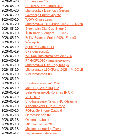
2026-05-20
Utmaningen # 2
2026-05-20
РП-МВР2026 - приложно
2026-05-20
Mistrzostwa Lisie Kąty Śerdni
2026-05-20
Göteborg Sprint Cup, #2
2026-05-20
WOW Choszczno
2026-05-20
Mistrzostwa 11DKPanc 2026 - KLASYK
2026-05-20
Stockholm City Cup Etapp 2
2026-05-19
ÅOK ungd 5-dagars E3 2026
2026-05-19
Eslöv Evening Sprint 2026. Etapp3
2026-05-19
Vårcup #3
2026-05-19
Sprint Enbacken 14
2026-05-19
U-ringen etapp1
2026-05-19
Wr. Schulmeisterschaft 2025/26
2026-05-19
РП-МВР2026 - индивидуално
2026-05-19
Mistrzostwa Lisie Kąty Klasyk
2026-05-19
Mistrzostwa 11DKPanc 2026 - MIDDLE
2026-05-19
5-klubbsmatch #3
2026-05-19
2026-05-19
Ungdomsserien #3 2026
2026-05-19
Metrocup 2026 etape 3
2026-05-19
Dala Veteran-OL Korsnäs IF OK
2026-05-19
VPT Del 2
2026-05-19
Ungdomsserie #2 och NOK-träning
2026-05-19
Københavner Cup 2. Etape
2026-05-18
FOK:s Sprintcup Etapp 6
2026-05-18
Östgötaserien #2
2026-05-18
Övningsstafetten
2026-05-18
MD Blainville 2026
2026-05-18
Motionsorientering Tuve
2026-05-17
Départementale Fitou