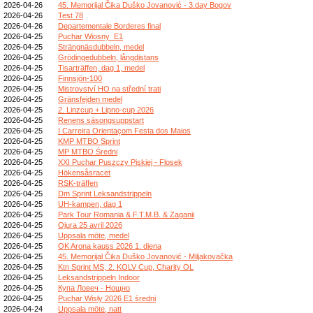
2026-04-26
45. Memorijal Čika Duško Jovanović - 3.day Bogov
2026-04-26
Test 78
2026-04-26
Departementale Borderes final
2026-04-25
Puchar Wiosny_E1
2026-04-25
Strängnäsdubbeln, medel
2026-04-25
Grödingedubbeln, långdistans
2026-04-25
Tisarträffen, dag 1, medel
2026-04-25
Finnsjön-100
2026-04-25
Mistrovství HO na střední trati
2026-04-25
Gränsfejden medel
2026-04-25
2. Linzcup + Lipno-cup 2026
2026-04-25
Renens säsongsuppstart
2026-04-25
I Carreira Orientaçom Festa dos Maios
2026-04-25
KMP MTBO Sprint
2026-04-25
MP MTBO Średni
2026-04-25
XXI Puchar Puszczy Piskiej - Flosek
2026-04-25
Hökensåsracet
2026-04-25
RSK-träffen
2026-04-25
Dm Sprint Leksandstrippeln
2026-04-25
UH-kampen, dag 1
2026-04-25
Park Tour Romania & F.T.M.B. & Zaganii
2026-04-25
Ojura 25 avril 2026
2026-04-25
Uppsala möte, medel
2026-04-25
OK Arona kauss 2026 1. diena
2026-04-25
45. Memorijal Čika Duško Jovanović - Miljakovačka
2026-04-25
Ktn Sprint MS, 2. KOLV Cup, Charity OL
2026-04-25
Leksandstrippeln Indoor
2026-04-25
Купа Ловеч - Нощно
2026-04-25
Puchar Wisły 2026 E1 średni
2026-04-24
Uppsala möte, natt