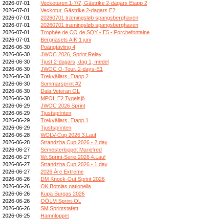
2026-07-01
Veckoturen 1-7/7, Gästrike 2-dagars Etapp 2
2026-07-01
Veckotur, Gästrike 2-dagars E2
2026-07-01
20260701 træningsløb spangsberghaven
2026-07-01
20260701 træningsløb spangsberghaven
2026-07-01
Trophée de CO de SQY - E5 - Porchefontaine
2026-07-01
Bergnäsets AIK 1 juni
2026-06-30
Poängtävling 4
2026-06-30
JWOC 2026, Sprint Relay
2026-06-30
Tjust 2-dagars, dag 1, medel
2026-06-30
JWOC O-Tour, 2-days-E1
2026-06-30
Trekvällars, Etapp 2
2026-06-30
Sommarsprint #2
2026-06-30
Dala Veteran OL
2026-06-30
MPOL E2 Tygelsjö
2026-06-29
JWOC 2026 Sprint
2026-06-29
Tjustsprinten
2026-06-29
Trekvällars, Etapp 1
2026-06-29
Tjustsprinten
2026-06-28
WOLV-Cup 2026 3.Lauf
2026-06-28
Strandzha Cup 2026 - 2 day
2026-06-27
Semesterloppet Mariefred
2026-06-27
Wr.Sprint-Serie 2026 4.Lauf
2026-06-27
Strandzha Cup 2026 - 1 day
2026-06-27
2026 Åre Extreme
2026-06-26
DM Knock-Out Sprint 2026
2026-06-26
OK Botnias nationella
2026-06-26
Kupa Burgas 2026
2026-06-26
OÖLM Sprint-OL
2026-06-26
SM Sprintstafett
2026-06-25
Hamnloppet