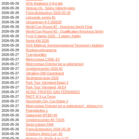
2026-05-29
SOK Radiotest 4 Nyt løb
2026-05-28
Veteran-OL, Södra Vätterbygden
2026-05-28
Friskvårdslunken 2026-05-28
2026-05-28
Leksands serien #1
2026-05-28
Utmaningen # 3 260528
2026-05-28
World Cup Round #2 - Knockout Sprint Final
2026-05-28
World Cup Round #2 - Qualification Knockout Sprint
2026-05-28
Fyns 5-dages 2026 - 2 etape i Højby
2026-05-28
Sprint-KM 2026
2026-05-28
SOK Midtjysk Sommerweekend Testsetup i klubben
2026-05-28
Roslagsveteranerna
2026-05-27
Trarydsgrillen
2026-05-27
Mistrzostwa CSWL E3
2026-05-27
Mistrzostwa Orientuj się w aglomeracji
2026-05-27
Ungdomsserien 2026 #2
2026-05-27
Ultralång-DM Gästrikland
2026-05-27
Skolmästerskap 2026
2026-05-27
Park Tour Värmland Etapp 3
2026-05-27
Park Tour Värmland, Kil E4
2026-05-27
ACING TROFEO SAN FERNANDO
2026-05-27
PAOT N°4 La Torse
2026-05-27
Stockholm City Cup Etapp 3
2026-05-27
Mistrzostwa Orientuj się w aglomeracji - dziewczyn
2026-05-26
Poängtävling 1
2026-05-26
Dalaserien MTBO #2
2026-05-26
Ungdomsserien #4 TSOK
2026-05-26
Sprint träning FAIK
2026-05-26
Friskvårdslunken 2026-05-28
2026-05-26
Göteborg Sprint Cup, #3
2026-05-26
Motions-OL Borås 4 av 5 VT