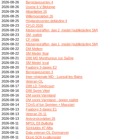
2026-08-26
Bergslagsserien 4
2026-08-26
Userie 6 V Blekinge
2026-08-26
Albaniløbet 26
2026-08-25
Willemoesløbet 26
2026-08-25
Höglandsserien deltävling 4
2026-08-23
CFLD 2026
2026-08-23
Kilsbergsträffen, dag 2, medel (publiktävling SM)
2026-08-23
SM, stafett
2026-08-22
CF relais
2026-08-22
Kilsbergsträffen, dag 1, medel (publiktävling SM)
2026-08-22
DM Mellem
2026-08-22
SM Medel, final
2026-08-21
D88 MD Monthureux sur Saône
2026-08-21
SM Medel, kval
2026-08-20
Faaborg 3-dages E2
2026-08-19
Bergslagsserien 3
2026-08-19
Inter-régionale MD - Luxeuil-les-Bains
2026-08-18
Veteran-OL
2026-08-17
D88 LD Tignécourt
2026-08-16
D88 Sprint Vittel
2026-08-16
DM sprint Värmland
2026-08-16
DM sprint Värmland - öppen stafett
2026-08-14
TOnS of fun Sprinten + Masstart
2026-08-13
Faaborg 3-dages E1
2026-08-13
Veteran 26-11
2026-08-13
Antvorskovløbet 26
2026-08-11
MPOL E8 Bulltofta
2026-08-11
Sörklubbs #7 Alfta
2026-08-11
Dala veteran-OL Domnarvet
2026-08-11
Eksjö SOK kvällsmedel