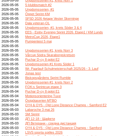
2026-05-05
Ungdomsserien #1, krets Norr 1
2026-05-05
5-klubbsmatch #2
2026-05-05
Ungdomsserien, #1
2026-05-05
Öppet Sprint-KM
2026-05-05
SF5D 2026 4etape Vester Skerninge
2026-05-05
Dala veteran-OL
2026-05-05
Ungdomsserien, #1, krets Söder 3 & 4
2026-05-05
EES - Eslöv Evening Sprint 2026. Etapp1 / KM Lunds
2026-05-05
MetroCup 2026, Etape1
2026-05-05
Pumpentest 5 maj
2026-05-05
2026-05-05
Ungdomsserien #1, krets Norr 3
2026-05-05
Vårcup Södra Skaraborgskretsen
2026-05-05
Puchar D-cy 8 pplot E2
2026-05-05
Ungdomsserien #1 Krets Söder 1
2026-05-05
Wr. Paarlauf-Schulmeisterschaft 2025/26 - 3. Lauf
2026-05-05
Jonas test
2026-05-05
Biskopsgårdens Sprint Rumble
2026-05-05
Ungdomsserien #1, krets Norr 2
2026-05-04
FOK:s Sprintcup etapp 3
2026-05-04
Puchar D-cy 8 pplot E1
2026-05-04
Motionsorientering Tuve
2026-05-04
Östgötaserien MTBO
2026-05-04
OY4 & OY5 - Qld Long Distance Champs - Samford E2
2026-05-03
Labaroche 3 mai 26
2026-05-03
SM Sprint
2026-05-03
ДП 12-18 - Щафети
2026-05-03
ДП Ветерани - средна дистанция
2026-05-03
OY4 & OY5 - Qld Long Distance Champs - Samford
2026-05-03
LSVS sporta spēles 2026