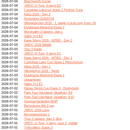
2026-07-04
Beechworth Gorge
2026-07-04
JWOC O-Tour, 3-days-E2
2026-07-04
Carinthian Lakecup Stage 2 Penken Turia
2026-07-04
Kāpa 2026 - Day 2
2026-07-04
Renlunken 20260704
2026-07-04
Vikingedysten 2026 - 1. etape (Local copy from: 19
2026-07-04
Eskilstuna Weekend Etapp 2
2026-07-04
Morokulien 2-dagers, dag 1
2026-07-04
Sälen 3+3 E2
2026-07-04
Kapa 3days 2026 - MTBO - Day 2
2026-07-03
JWOC 2026 Middle
2026-07-03
Test 3 Radio
2026-07-03
JWOC O-Tour, 3-days-E1
2026-07-03
Kapa 3days 2026 - MTBO - Day 1
2026-07-03
Carinthian Lake Cup Stage 1 Plescherken
2026-07-03
Kāpa 2026 - Day 1
2026-07-03
Vikingedyst 2026 - Sprint
2026-07-03
Eskilstuna Weekend Etapp 1
2026-07-03
Utmaningen
2026-07-03
Sälen 3+3 E1
2026-07-02
Rånäs Sprint Cup Etapp 3 , Ekebyholm
2026-07-02
Park Tour Värmland, Skattkärr, E9
2026-07-02
Park Tour Värmland, Skattkärr, E10
2026-07-02
Sommarnärtävling IKHP
2026-07-02
Bergnäsets AIK 2 juni
2026-07-01
JWOC 2026 Long
2026-07-01
Bergslagsserien 1
2026-07-01
Tjust 2-dagars, dag 2, lång
2026-07-01
JWOC O-Tour, 2-days, race 2, middle
2026-07-01
Trekvällars, Etapp 3