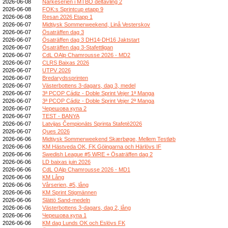
2026-06-08
Närkeserien i MTBO deltävling 2
2026-06-08
FOK:s Sprintcup etapp 9
2026-06-08
Resan 2026 Etapp 1
2026-06-07
Midtjysk Sommerweekend, Linå Vesterskov
2026-06-07
Ösaträffen dag 3
2026-06-07
Ösaträffen dag 3 DH14-DH16 Jaktstart
2026-06-07
Ösaträffen dag 3-Stafettligan
2026-06-07
CdL OAlp Chamrousse 2026 - MD2
2026-06-07
CLRS Baixas 2026
2026-06-07
UTPV 2026
2026-06-07
Bredarydssprinten
2026-06-07
Västerbottens 3-dagars, dag 3, medel
2026-06-07
3ª PCOP Cádiz - Doble Sprint Vejer 1ª Manga
2026-06-07
3ª PCOP Cádiz - Doble Sprint Vejer 2ª Manga
2026-06-07
Черешова купа 2
2026-06-07
TEST - BANYA
2026-06-07
Latvijas Čempionāts Sprinta Stafetē2026
2026-06-07
Ques 2026
2026-06-06
Midtjysk Sommerweekend Skærbøge, Mellem Testløb
2026-06-06
KM Hästveda OK, FK Göingarna och Härlövs IF
2026-06-06
Swedish League #5 WRE + Ösaträffen dag 2
2026-06-06
LD baixas juin 2026
2026-06-06
CdL OAlp Chamrousse 2026 - MD1
2026-06-06
KM Lång
2026-06-06
Vårserien, #5, lång
2026-06-06
KM Sprint Stigmännen
2026-06-06
Slättö Sand-medeln
2026-06-06
Västerbottens 3-dagars, dag 2, lång
2026-06-06
Черешова купа 1
2026-06-06
KM dag Lunds OK och Eslövs FK