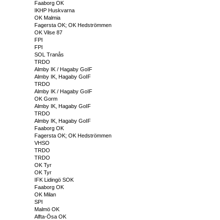
Faaborg OK
IKHP Huskvarna
OK Malmia
Fagersta OK; OK Hedströmmen
OK Vilse 87
FPI
FPI
SOL Tranås
TRDO
Almby IK / Hagaby GoIF
Almby IK, Hagaby GoIF
TRDO
Almby IK / Hagaby GoIF
OK Gorm
Almby IK, Hagaby GoIF
TRDO
Almby IK, Hagaby GoIF
Faaborg OK
Fagersta OK; OK Hedströmmen
VHSO
TRDO
TRDO
OK Tyr
OK Tyr
IFK Lidingö SOK
Faaborg OK
OK Milan
SPI
Malmö OK
Alfta-Ösa OK