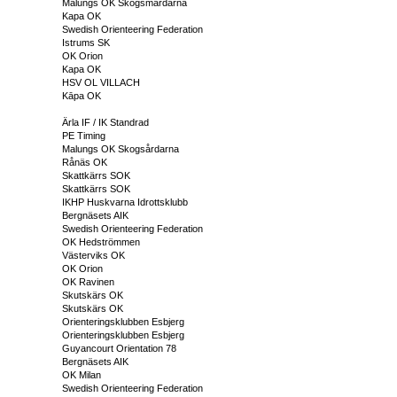
Malungs OK Skogsmårdarna
Kapa OK
Swedish Orienteering Federation
Istrums SK
OK Orion
Kapa OK
HSV OL VILLACH
Kāpa OK
Ärla IF / IK Standrad
PE Timing
Malungs OK Skogsårdarna
Rånäs OK
Skattkärrs SOK
Skattkärrs SOK
IKHP Huskvarna Idrottsklubb
Bergnäsets AIK
Swedish Orienteering Federation
OK Hedströmmen
Västerviks OK
OK Orion
OK Ravinen
Skutskärs OK
Skutskärs OK
Orienteringsklubben Esbjerg
Orienteringsklubben Esbjerg
Guyancourt Orientation 78
Bergnäsets AIK
OK Milan
Swedish Orienteering Federation