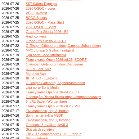
2026-07-26
SS7 Sailors Diggings
2026-07-26
2026 QSOC - Long
2026-07-26
VÖOL livetest
2026-07-25
BCCC Sprints
2026-07-25
2026 QSOC - Mass Start
2026-07-25
2026 QSOC - Sprint
2026-07-25
Grand Prix Silesia 2026 - E2
2026-07-25
Rajd Konwalii
2026-07-24
Grand Prix Silesia 2026 E1
2026-07-22
O-Ringen Göteborg Indoor, Campus Johanneberg
2026-07-21
MPOL Etapp 5 Gyllins Trädgård
2026-07-19
Liga norte Soria Intermedia
2026-07-19
Transylvania Open 2026-ed.25, SCORE
2026-07-19
O-Ringen Göteborg Indoor, Aeroseum
2026-07-19
6. LRL Lahr-Sulz
2026-07-19
Morphett Vale
2026-07-19
ДП МТБО - Щафета
2026-07-19
O-Ringen Göteborg, Bagheerastafetten
2026-07-18
Liga norte Soria Media
2026-07-18
Transylvania Open 2026-ed.25, LD
2026-07-18
Orientação Ribeira Brava-https://ctmpontadosol.pt
2026-07-18
5. LRL Baden-Württemberg
2026-07-17
Transylvania Open 2026-ed.25, MD
2026-07-17
Tivedsmedeln, dag 2, fredag
2026-07-16
Sommarnärtävling VSOK
2026-07-16
Tivedsmedeln, dag 1, torsdag
2026-07-15
Österlens 3-kvällars, kväll 3
2026-07-15
Skärgårdssprinten
2026-07-15
Friskus Sommarsprint Cup - Etapp 2
2026-07-14
Poängtävling 6