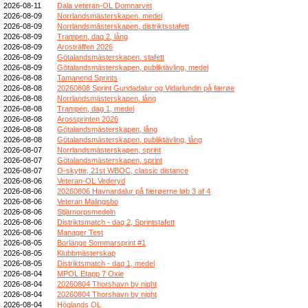
2026-08-11
Dala veteran-OL Domnarvet
2026-08-09
Norrlandsmästerskapen, medel
2026-08-09
Norrlandsmästerskapen, distriktsstafett
2026-08-09
Trampen, dag 2, lång
2026-08-09
Arosträffen 2026
2026-08-09
Götalandsmästerskapen, stafett
2026-08-09
Götalandsmästerskapen, publiktävling, medel
2026-08-08
Tamanend Sprints
2026-08-08
20260808 Sprint Gundadalur og Vidarlundin på færøe
2026-08-08
Norrlandsmästerskapen, lång
2026-08-08
Trampen, dag 1, medel
2026-08-08
Arossprinten 2026
2026-08-08
Götalandsmästerskapen, lång
2026-08-08
Götalandsmästerskapen, publiktävling, lång
2026-08-07
Norrlandsmästerskapen, sprint
2026-08-07
Götalandsmästerskapen, sprint
2026-08-07
O-skytte, 21st WBOC, classic distance
2026-08-06
Veteran-OL Vederyd
2026-08-06
20260806 Havnardalur på færøerne løb 3 af 4
2026-08-06
Veteran Malingsbo
2026-08-06
Stjärnorpsmedeln
2026-08-06
Distriktsmatch - dag 2, Sprintstafett
2026-08-06
Manager Test
2026-08-05
Borlänge Sommarsprint #1
2026-08-05
Klubbmästerskap
2026-08-05
Distriktsmatch - dag 1, medel
2026-08-04
MPOL Etapp 7 Oxie
2026-08-04
20260804 Thorshavn by night
2026-08-04
20260804 Thorshavn by night
2026-08-04
Höglands OL