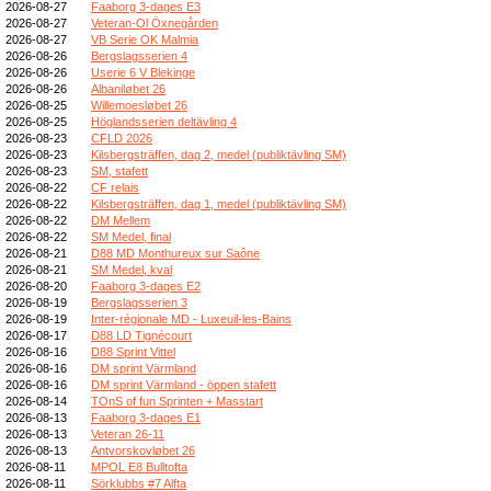
2026-08-27
Faaborg 3-dages E3
2026-08-27
Veteran-Ol Öxnegården
2026-08-27
VB Serie OK Malmia
2026-08-26
Bergslagsserien 4
2026-08-26
Userie 6 V Blekinge
2026-08-26
Albaniløbet 26
2026-08-25
Willemoesløbet 26
2026-08-25
Höglandsserien deltävling 4
2026-08-23
CFLD 2026
2026-08-23
Kilsbergsträffen, dag 2, medel (publiktävling SM)
2026-08-23
SM, stafett
2026-08-22
CF relais
2026-08-22
Kilsbergsträffen, dag 1, medel (publiktävling SM)
2026-08-22
DM Mellem
2026-08-22
SM Medel, final
2026-08-21
D88 MD Monthureux sur Saône
2026-08-21
SM Medel, kval
2026-08-20
Faaborg 3-dages E2
2026-08-19
Bergslagsserien 3
2026-08-19
Inter-régionale MD - Luxeuil-les-Bains
2026-08-17
D88 LD Tignécourt
2026-08-16
D88 Sprint Vittel
2026-08-16
DM sprint Värmland
2026-08-16
DM sprint Värmland - öppen stafett
2026-08-14
TOnS of fun Sprinten + Masstart
2026-08-13
Faaborg 3-dages E1
2026-08-13
Veteran 26-11
2026-08-13
Antvorskovløbet 26
2026-08-11
MPOL E8 Bulltofta
2026-08-11
Sörklubbs #7 Alfta