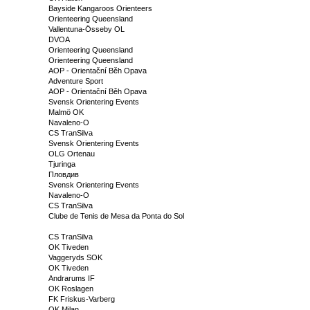
Bayside Kangaroos Orienteers
Orienteering Queensland
Vallentuna-Össeby OL
DVOA
Orienteering Queensland
Orienteering Queensland
AOP - Orientační Běh Opava
Adventure Sport
AOP - Orientační Běh Opava
Svensk Orientering Events
Malmö OK
Navaleno-O
CS TranSilva
Svensk Orientering Events
OLG Ortenau
Tjuringa
Пловдив
Svensk Orientering Events
Navaleno-O
CS TranSilva
Clube de Tenis de Mesa da Ponta do Sol
CS TranSilva
OK Tiveden
Vaggeryds SOK
OK Tiveden
Andrarums IF
OK Roslagen
FK Friskus-Varberg
OK Milan