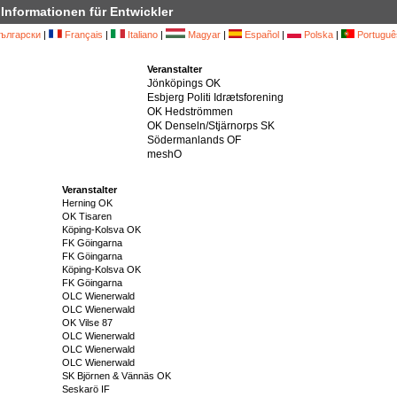
Informationen für Entwickler
ългарски
|
Français
|
Italiano
|
Magyar
|
Español
|
Polska
|
Portuguê
Veranstalter
Jönköpings OK
Esbjerg Politi Idrætsforening
OK Hedströmmen
OK Denseln/Stjärnorps SK
Södermanlands OF
meshO
Veranstalter
Herning OK
OK Tisaren
Köping-Kolsva OK
FK Göingarna
FK Göingarna
Köping-Kolsva OK
FK Göingarna
OLC Wienerwald
OLC Wienerwald
OK Vilse 87
OLC Wienerwald
OLC Wienerwald
OLC Wienerwald
SK Björnen & Vännäs OK
Seskarö IF