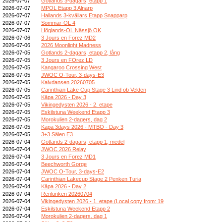
2026-07-07
Gotlands 3-dagars, etapp 1
2026-07-07
MPOL Etapp 3 Alnarp
2026-07-07
Hallands 3-kvällars Etapp Snapparp
2026-07-07
Sommar-OL 4
2026-07-07
Höglands-OL Nässjö OK
2026-07-06
3 Jours en Forez MD2
2026-07-06
2026 Moonlight Madness
2026-07-05
Gotlands 2-dagars, etapp 2, lång
2026-07-05
3 Jours en FOrez LD
2026-07-05
Kangaroo Crossing West
2026-07-05
JWOC O-Tour, 3-days-E3
2026-07-05
Kalvdansen 20260705
2026-07-05
Carinthian Lake Cup Stage 3 Lind ob Velden
2026-07-05
Kāpa 2026 - Day 3
2026-07-05
Vikingedysten 2026 - 2. etape
2026-07-05
Eskilstuna Weekend Etapp 3
2026-07-05
Morokulien 2-dagers, dag 2
2026-07-05
Kapa 3days 2026 - MTBO - Day 3
2026-07-05
3+3 Sälen E3
2026-07-04
Gotlands 2-dagars, etapp 1, medel
2026-07-04
JWOC 2026 Relay
2026-07-04
3 Jours en Forez MD1
2026-07-04
Beechworth Gorge
2026-07-04
JWOC O-Tour, 3-days-E2
2026-07-04
Carinthian Lakecup Stage 2 Penken Turia
2026-07-04
Kāpa 2026 - Day 2
2026-07-04
Renlunken 20260704
2026-07-04
Vikingedysten 2026 - 1. etape (Local copy from: 19
2026-07-04
Eskilstuna Weekend Etapp 2
2026-07-04
Morokulien 2-dagers, dag 1