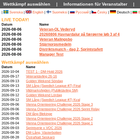
Wettkämpf auswählen
|
Informationen für Veranstalter
|
|
Svenska
|
English
|
Suomeksi
|
Русский
|
Česky
|
Deutsch |
б
LIVE TODAY!
Datum
Name
2026-08-06
Veteran-OL Vederyd
2026-08-06
20260806 Havnardalur på færøerne løb 3 af 4
2026-08-06
Veteran Malingsbo
2026-08-06
Stjärnorpsmedeln
2026-08-06
Distriktsmatch - dag 2, Sprintstafett
2026-08-06
Manager Test
Wettkämpf auswählen
Datum
Name
2026-10-04
TEST 1 - DM-Hold 2026
2026-09-17
Veterantävling 26-16
2026-09-13
Golden Wekend Söndag
2026-09-13
SM Lång (Swedish League #7) Final
2026-09-13
Vildmarksfejden (Publiktävling SM)
2026-09-12
Golden Wekend Lördag
2026-09-12
SM Lång (Swedish League #7) Kval
2026-09-06
Vienna Orienteering Challenge 2026 Stage 3
2026-09-06
Vienna Orienteering Challenge 2026 Sprint Relay
2026-09-06
DM lång Blekinge
2026-09-05
Vienna Orienteering Challenge 2026 Stage 2
2026-09-04
Vienna Orienteering Challenge 2026 Stage 1
2026-09-03
Sprintserie x VOC 2026
2026-08-30
DM-Lång, Västerbotten
2026-08-28
ÖstraNatt Seskarö