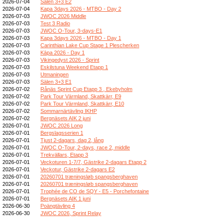
2026-07-04
Sälen 3+3 E2
2026-07-04
Kapa 3days 2026 - MTBO - Day 2
2026-07-03
JWOC 2026 Middle
2026-07-03
Test 3 Radio
2026-07-03
JWOC O-Tour, 3-days-E1
2026-07-03
Kapa 3days 2026 - MTBO - Day 1
2026-07-03
Carinthian Lake Cup Stage 1 Plescherken
2026-07-03
Kāpa 2026 - Day 1
2026-07-03
Vikingedyst 2026 - Sprint
2026-07-03
Eskilstuna Weekend Etapp 1
2026-07-03
Utmaningen
2026-07-03
Sälen 3+3 E1
2026-07-02
Rånäs Sprint Cup Etapp 3 , Ekebyholm
2026-07-02
Park Tour Värmland, Skattkärr, E9
2026-07-02
Park Tour Värmland, Skattkärr, E10
2026-07-02
Sommarnärtävling IKHP
2026-07-02
Bergnäsets AIK 2 juni
2026-07-01
JWOC 2026 Long
2026-07-01
Bergslagsserien 1
2026-07-01
Tjust 2-dagars, dag 2, lång
2026-07-01
JWOC O-Tour, 2-days, race 2, middle
2026-07-01
Trekvällars, Etapp 3
2026-07-01
Veckoturen 1-7/7, Gästrike 2-dagars Etapp 2
2026-07-01
Veckotur, Gästrike 2-dagars E2
2026-07-01
20260701 træningsløb spangsberghaven
2026-07-01
20260701 træningsløb spangsberghaven
2026-07-01
Trophée de CO de SQY - E5 - Porchefontaine
2026-07-01
Bergnäsets AIK 1 juni
2026-06-30
Poängtävling 4
2026-06-30
JWOC 2026, Sprint Relay