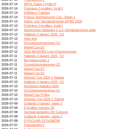
2026-07-14
MPOL Etapp 4 Hyllie IP
2026-07-14
Österlens 3-kvällars, kväll 2
2026-07-14
Kråkberg Triathlon
2026-07-14
Friskus Sommarsprint Cup - Etapp 1
2026-07-13
Närke- och Värmlandsserien MTBO 2026
2026-07-13
Österlens 3-kvällars, kväll 1
2026-07-13
Närkeserien deltävling 3 och Värmlandsserien deltä
2026-07-12
Hallands 3-dagars 2026 - E3
2026-07-12
Høst test
2026-07-12
Grövelsjöorienteringen E3
2026-07-12
Wawel Cup E3
2026-07-12
2026 WA MTBO Long Championships
2026-07-11
Hallands 3-dagars 2026 - E2
2026-07-11
Bergslagsserien 2
2026-07-11
Grövelsjöorienteringen E2
2026-07-11
Wawel Cup E1
2026-07-11
Wawel Cup E2
2026-07-11
Sommer Cup 2026 4. Etappe
2026-07-10
Hallands 3-dagars 2026 - E1
2026-07-10
Nordansjö Nattultra 2026
2026-07-10
Grövelsjöorienteringen E1
2026-07-10
Wawel Cup Prolog
2026-07-10
Sommer Cup 2026 3. Etappe
2026-07-09
Gotlands 3-dagars, etapp 3
2026-07-09
5-Kvällars Istrums SK
2026-07-09
Sommarnärtävling OK Gränsen
2026-07-08
Gotlands 3-dagars, etapp 2
2026-07-08
O PUCHAR STOLEMÓW
2026-07-07
Poängtävling 5