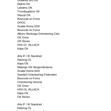
Gotlands Bro OK
Malmö OK
Laholms OK
Trosabygdens OK
Nässjö OK
Boussole en Forez
OHOC
Svaide Roma SOK
Boussole en Forez
Albury-Wodonga Orienteering Club
OK Orion
OK Renen
HSV OL VILLACH
Kāpa OK
Ärla IF / IK Standrad
Eidskog OL
Kapa OK
Malungs OK Skogsmårdarna
Svaide Roma SOK
Swedish Orienteering Federation
Boussole en Forez
Orienteering Victoria
OK Orion
HSV OL VILLACH
Kāpa OK
OK Renen
Ärla IF / IK Standrad
Eidskog OL