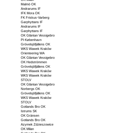
Malmö OK
Andrarums IF
IFK Mora OK
FK Friskus-Varberg
Garphyttans IF
Andrarums IF
Garphyttans IF
OK Gläntan Vessigebro
PI-København
Grövelsjöfjällens OK
WKS Wawek Kraków
Orienteering WA
OK Gläntan Vessigebro
OK Hedströmmen
Grövelsjöfjällens OK
WKS Wawek Kraków
WKS Wawek Kraków
STOLV
OK Gläntan Vessigebro
Norbergs OK
Grövelsjöfjällens OK
WKS Wawek Kraków
STOLV
Gotlands Bro OK
Istrums SK
OK Gränsen
Gotlands Bro OK
Azymek Zdzieszowice
OK Milan