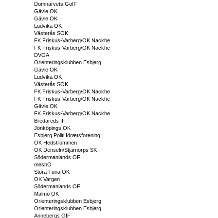
Domnarvets GoIF
Gävle OK
Gävle OK
Ludvika OK
Västerås SOK
FK Friskus-Varberg/OK Nackhe
FK Friskus-Varberg/OK Nackhe
DVOA
Orienteringsklubben Esbjerg
Gävle OK
Ludvika OK
Västerås SOK
FK Friskus-Varberg/OK Nackhe
FK Friskus-Varberg/OK Nackhe
Gävle OK
FK Friskus-Varberg/OK Nackhe
Bredareds IF
Jönköpings OK
Esbjerg Politi Idrætsforening
OK Hedströmmen
OK Denseln/Stjärnorps SK
Södermanlands OF
meshO
Stora Tuna OK
OK Vargen
Södermanlands OF
Malmö OK
Orienteringsklubben Esbjerg
Orienteringsklubben Esbjerg
Annebergs GIF