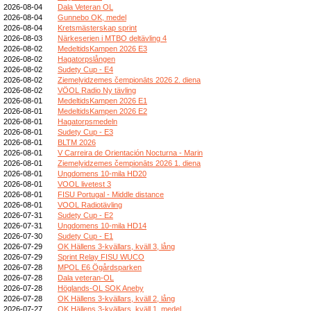
2026-08-04
Dala Veteran OL
2026-08-04
Gunnebo OK, medel
2026-08-04
Kretsmästerskap sprint
2026-08-03
Närkeserien i MTBO deltävling 4
2026-08-02
MedeltidsKampen 2026 E3
2026-08-02
Hagatorpslången
2026-08-02
Sudety Cup - E4
2026-08-02
Ziemeļvidzemes čempionāts 2026 2. diena
2026-08-02
VÖOL Radio Ny tävling
2026-08-01
MedeltidsKampen 2026 E1
2026-08-01
MedeltidsKampen 2026 E2
2026-08-01
Hagatorpsmedeln
2026-08-01
Sudety Cup - E3
2026-08-01
BLTM 2026
2026-08-01
V Carreira de Orientación Nocturna - Marin
2026-08-01
Ziemeļvidzemes čempionāts 2026 1. diena
2026-08-01
Ungdomens 10-mila HD20
2026-08-01
VOOL livetest 3
2026-08-01
FISU Portugal - Middle distance
2026-08-01
VOOL Radiotävling
2026-07-31
Sudety Cup - E2
2026-07-31
Ungdomens 10-mila HD14
2026-07-30
Sudety Cup - E1
2026-07-29
OK Hällens 3-kvällars, kväll 3, lång
2026-07-29
Sprint Relay FISU WUCO
2026-07-28
MPOL E6 Ögårdsparken
2026-07-28
Dala veteran-OL
2026-07-28
Höglands-OL SOK Aneby
2026-07-28
OK Hällens 3-kvällars, kväll 2, lång
2026-07-27
OK Hällens 3-kvällars, kväll 1, medel