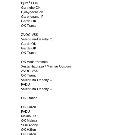
Bjursås OK
Gunnebo OK
Hjobygdens ok
Garphyttans IF
Garda OK
OK Tranan
ZVOC-VSS
Vallentuna-Össeby OL
Garda OK
Garda OK
OK Tranan
OK Hedströmmen
Xesta Natureza / Marmar Outdoor
ZVOC-VSS
OK Tranan
Vallentuna-Össeby OL
FADU
Vallentuna-Össeby OL
OK Tranan
OK Hällen
FADU
Malmö OK
OK Malmia
SOK Aneby
OK Hällen
OK Hällen