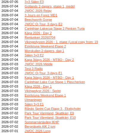
2026-07-05
3+3 Sälen E3
2026-07-04
Gotlands 2-dagars, etapp 1, medel
2026-07-04
JWOC 2026 Relay
2026-07-04
3 Jours en Forez MD1
2026-07-04
Beechworth Gorge
2026-07-04
JWOC O-Tour, 3-days-E2
2026-07-04
Carinthian Lakecup Stage 2 Penken Turia
2026-07-04
Kāpa 2026 - Day 2
2026-07-04
Renlunken 20260704
2026-07-04
Vikingedysten 2026 - 1. etape (Local copy from: 19
2026-07-04
Eskilstuna Weekend Etapp 2
2026-07-04
Morokulien 2-dagers, dag 1
2026-07-04
Sälen 3+3 E2
2026-07-04
Kapa 3days 2026 - MTBO - Day 2
2026-07-03
JWOC 2026 Middle
2026-07-03
Test 3 Radio
2026-07-03
JWOC O-Tour, 3-days-E1
2026-07-03
Kapa 3days 2026 - MTBO - Day 1
2026-07-03
Carinthian Lake Cup Stage 1 Plescherken
2026-07-03
Kāpa 2026 - Day 1
2026-07-03
Vikingedyst 2026 - Sprint
2026-07-03
Eskilstuna Weekend Etapp 1
2026-07-03
Utmaningen
2026-07-03
Sälen 3+3 E1
2026-07-02
Rånäs Sprint Cup Etapp 3 , Ekebyholm
2026-07-02
Park Tour Värmland, Skattkärr, E9
2026-07-02
Park Tour Värmland, Skattkärr, E10
2026-07-02
Sommarnärtävling IKHP
2026-07-02
Bergnäsets AIK 2 juni
2026-07-01
JWOC 2026 Long