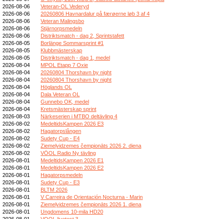
2026-08-06
Veteran-OL Vederyd
2026-08-06
20260806 Havnardalur på færøerne løb 3 af 4
2026-08-06
Veteran Malingsbo
2026-08-06
Stjärnorpsmedeln
2026-08-06
Distriktsmatch - dag 2, Sprintstafett
2026-08-05
Borlänge Sommarsprint #1
2026-08-05
Klubbmästerskap
2026-08-05
Distriktsmatch - dag 1, medel
2026-08-04
MPOL Etapp 7 Oxie
2026-08-04
20260804 Thorshavn by night
2026-08-04
20260804 Thorshavn by night
2026-08-04
Höglands OL
2026-08-04
Dala Veteran OL
2026-08-04
Gunnebo OK, medel
2026-08-04
Kretsmästerskap sprint
2026-08-03
Närkeserien i MTBO deltävling 4
2026-08-02
MedeltidsKampen 2026 E3
2026-08-02
Hagatorpslången
2026-08-02
Sudety Cup - E4
2026-08-02
Ziemeļvidzemes čempionāts 2026 2. diena
2026-08-02
VÖOL Radio Ny tävling
2026-08-01
MedeltidsKampen 2026 E1
2026-08-01
MedeltidsKampen 2026 E2
2026-08-01
Hagatorpsmedeln
2026-08-01
Sudety Cup - E3
2026-08-01
BLTM 2026
2026-08-01
V Carreira de Orientación Nocturna - Marin
2026-08-01
Ziemeļvidzemes čempionāts 2026 1. diena
2026-08-01
Ungdomens 10-mila HD20
2026-08-01
VOOL livetest 3