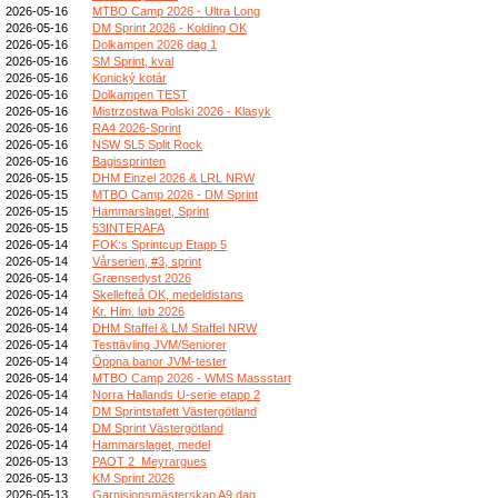
2026-05-16
MTBO Camp 2026 - Ultra Long
2026-05-16
DM Sprint 2026 - Kolding OK
2026-05-16
Dolkampen 2026 dag 1
2026-05-16
SM Sprint, kval
2026-05-16
Konický kotár
2026-05-16
Dolkampen TEST
2026-05-16
Mistrzostwa Polski 2026 - Klasyk
2026-05-16
RA4 2026-Sprint
2026-05-16
NSW SL5 Split Rock
2026-05-16
Bagissprinten
2026-05-15
DHM Einzel 2026 & LRL NRW
2026-05-15
MTBO Camp 2026 - DM Sprint
2026-05-15
Hammarslaget, Sprint
2026-05-15
53INTERAFA
2026-05-14
FOK:s Sprintcup Etapp 5
2026-05-14
Vårserien, #3, sprint
2026-05-14
Grænsedyst 2026
2026-05-14
Skellefteå OK, medeldistans
2026-05-14
Kr. Him. løb 2026
2026-05-14
DHM Staffel & LM Staffel NRW
2026-05-14
Testtävling JVM/Seniorer
2026-05-14
Öppna banor JVM-tester
2026-05-14
MTBO Camp 2026 - WMS Massstart
2026-05-14
Norra Hallands U-serie etapp 2
2026-05-14
DM Sprintstafett Västergötland
2026-05-14
DM Sprint Västergötland
2026-05-14
Hammarslaget, medel
2026-05-13
PAOT 2_Meyrargues
2026-05-13
KM Sprint 2026
2026-05-13
Garnisionsmästerskap A9 dag