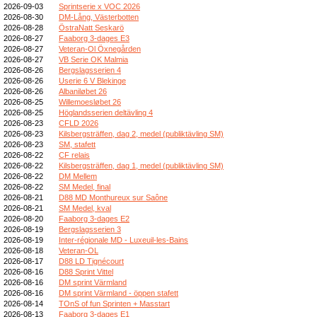
2026-09-03
Sprintserie x VOC 2026
2026-08-30
DM-Lång, Västerbotten
2026-08-28
ÖstraNatt Seskarö
2026-08-27
Faaborg 3-dages E3
2026-08-27
Veteran-Ol Öxnegården
2026-08-27
VB Serie OK Malmia
2026-08-26
Bergslagsserien 4
2026-08-26
Userie 6 V Blekinge
2026-08-26
Albaniløbet 26
2026-08-25
Willemoesløbet 26
2026-08-25
Höglandsserien deltävling 4
2026-08-23
CFLD 2026
2026-08-23
Kilsbergsträffen, dag 2, medel (publiktävling SM)
2026-08-23
SM, stafett
2026-08-22
CF relais
2026-08-22
Kilsbergsträffen, dag 1, medel (publiktävling SM)
2026-08-22
DM Mellem
2026-08-22
SM Medel, final
2026-08-21
D88 MD Monthureux sur Saône
2026-08-21
SM Medel, kval
2026-08-20
Faaborg 3-dages E2
2026-08-19
Bergslagsserien 3
2026-08-19
Inter-régionale MD - Luxeuil-les-Bains
2026-08-18
Veteran-OL
2026-08-17
D88 LD Tignécourt
2026-08-16
D88 Sprint Vittel
2026-08-16
DM sprint Värmland
2026-08-16
DM sprint Värmland - öppen stafett
2026-08-14
TOnS of fun Sprinten + Masstart
2026-08-13
Faaborg 3-dages E1