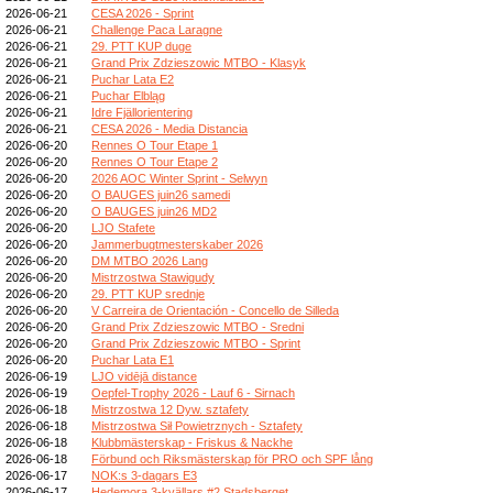
2026-06-21
CESA 2026 - Sprint
2026-06-21
Challenge Paca Laragne
2026-06-21
29. PTT KUP duge
2026-06-21
Grand Prix Zdzieszowic MTBO - Klasyk
2026-06-21
Puchar Lata E2
2026-06-21
Puchar Elbląg
2026-06-21
Idre Fjällorientering
2026-06-21
CESA 2026 - Media Distancia
2026-06-20
Rennes O Tour Etape 1
2026-06-20
Rennes O Tour Etape 2
2026-06-20
2026 AOC Winter Sprint - Selwyn
2026-06-20
O BAUGES juin26 samedi
2026-06-20
O BAUGES juin26 MD2
2026-06-20
LJO Stafete
2026-06-20
Jammerbugtmesterskaber 2026
2026-06-20
DM MTBO 2026 Lang
2026-06-20
Mistrzostwa Stawigudy
2026-06-20
29. PTT KUP srednje
2026-06-20
V Carreira de Orientación - Concello de Silleda
2026-06-20
Grand Prix Zdzieszowic MTBO - Sredni
2026-06-20
Grand Prix Zdzieszowic MTBO - Sprint
2026-06-20
Puchar Lata E1
2026-06-19
LJO vidējā distance
2026-06-19
Oepfel-Trophy 2026 - Lauf 6 - Sirnach
2026-06-18
Mistrzostwa 12 Dyw. sztafety
2026-06-18
Mistrzostwa Sił Powietrznych - Sztafety
2026-06-18
Klubbmästerskap - Friskus & Nackhe
2026-06-18
Förbund och Riksmästerskap för PRO och SPF lång
2026-06-17
NOK:s 3-dagars E3
2026-06-17
Hedemora 3-kvällars #2 Stadsberget