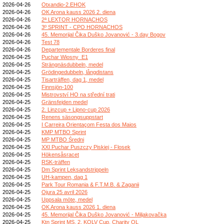
2026-04-26
Otxandio-2.EHOK
2026-04-26
OK Arona kauss 2026 2. diena
2026-04-26
2ª LEXTOR HORNACHOS
2026-04-26
3º SPRINT - CPO HORNACHOS
2026-04-26
45. Memorijal Čika Duško Jovanović - 3.day Bogov
2026-04-26
Test 78
2026-04-26
Departementale Borderes final
2026-04-25
Puchar Wiosny_E1
2026-04-25
Strängnäsdubbeln, medel
2026-04-25
Grödingedubbeln, långdistans
2026-04-25
Tisarträffen, dag 1, medel
2026-04-25
Finnsjön-100
2026-04-25
Mistrovství HO na střední trati
2026-04-25
Gränsfejden medel
2026-04-25
2. Linzcup + Lipno-cup 2026
2026-04-25
Renens säsongsuppstart
2026-04-25
I Carreira Orientaçom Festa dos Maios
2026-04-25
KMP MTBO Sprint
2026-04-25
MP MTBO Średni
2026-04-25
XXI Puchar Puszczy Piskiej - Flosek
2026-04-25
Hökensåsracet
2026-04-25
RSK-träffen
2026-04-25
Dm Sprint Leksandstrippeln
2026-04-25
UH-kampen, dag 1
2026-04-25
Park Tour Romania & F.T.M.B. & Zaganii
2026-04-25
Ojura 25 avril 2026
2026-04-25
Uppsala möte, medel
2026-04-25
OK Arona kauss 2026 1. diena
2026-04-25
45. Memorijal Čika Duško Jovanović - Miljakovačka
2026-04-25
Ktn Sprint MS, 2. KOLV Cup, Charity OL