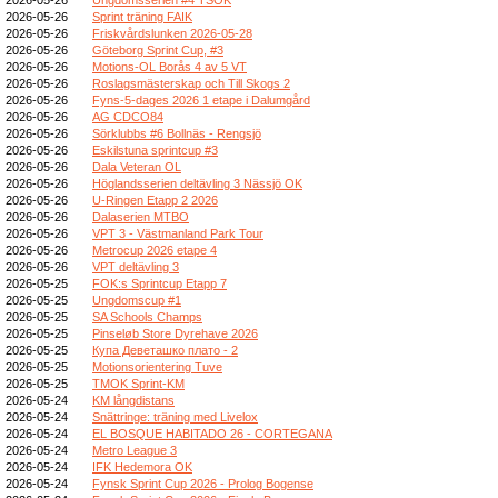
2026-05-26
Sprint träning FAIK
2026-05-26
Friskvårdslunken 2026-05-28
2026-05-26
Göteborg Sprint Cup, #3
2026-05-26
Motions-OL Borås 4 av 5 VT
2026-05-26
Roslagsmästerskap och Till Skogs 2
2026-05-26
Fyns-5-dages 2026 1 etape i Dalumgård
2026-05-26
AG CDCO84
2026-05-26
Sörklubbs #6 Bollnäs - Rengsjö
2026-05-26
Eskilstuna sprintcup #3
2026-05-26
Dala Veteran OL
2026-05-26
Höglandsserien deltävling 3 Nässjö OK
2026-05-26
U-Ringen Etapp 2 2026
2026-05-26
Dalaserien MTBO
2026-05-26
VPT 3 - Västmanland Park Tour
2026-05-26
Metrocup 2026 etape 4
2026-05-26
VPT deltävling 3
2026-05-25
FOK:s Sprintcup Etapp 7
2026-05-25
Ungdomscup #1
2026-05-25
SA Schools Champs
2026-05-25
Pinseløb Store Dyrehave 2026
2026-05-25
Купа Деветашко плато - 2
2026-05-25
Motionsorientering Tuve
2026-05-25
TMOK Sprint-KM
2026-05-24
KM långdistans
2026-05-24
Snättringe: träning med Livelox
2026-05-24
EL BOSQUE HABITADO 26 - CORTEGANA
2026-05-24
Metro League 3
2026-05-24
IFK Hedemora OK
2026-05-24
Fynsk Sprint Cup 2026 - Prolog Bogense