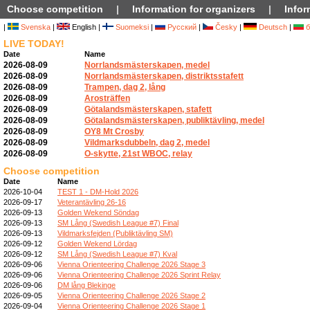
Choose competition
|
Information for organizers
|
Infor
|
Svenska
|
English |
Suomeksi
|
Русский
|
Česky
|
Deutsch
|
б
LIVE TODAY!
Date
Name
2026-08-09
Norrlandsmästerskapen, medel
2026-08-09
Norrlandsmästerskapen, distriktsstafett
2026-08-09
Trampen, dag 2, lång
2026-08-09
Arosträffen
2026-08-09
Götalandsmästerskapen, stafett
2026-08-09
Götalandsmästerskapen, publiktävling, medel
2026-08-09
OY8 Mt Crosby
2026-08-09
Vildmarksdubbeln, dag 2, medel
2026-08-09
O-skytte, 21st WBOC, relay
Choose competition
Date
Name
2026-10-04
TEST 1 - DM-Hold 2026
2026-09-17
Veterantävling 26-16
2026-09-13
Golden Wekend Söndag
2026-09-13
SM Lång (Swedish League #7) Final
2026-09-13
Vildmarksfejden (Publiktävling SM)
2026-09-12
Golden Wekend Lördag
2026-09-12
SM Lång (Swedish League #7) Kval
2026-09-06
Vienna Orienteering Challenge 2026 Stage 3
2026-09-06
Vienna Orienteering Challenge 2026 Sprint Relay
2026-09-06
DM lång Blekinge
2026-09-05
Vienna Orienteering Challenge 2026 Stage 2
2026-09-04
Vienna Orienteering Challenge 2026 Stage 1