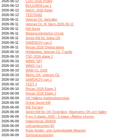
2026-06-12
COO 2026 Prolog
2026-06-12
BULGARIA cup 1
2026-06-12
AAOC 2026 Relay
2026-06-12
TESTRAID
2026-06-11
Veteran-OL Varkullen
2026-06-11
Veteran-OL IK Stern 2026-06-11
2026-06-11
KM Sprint
2026-06-11
Motionsorientering Ursvik
2026-06-11
Sprint-KM för Solna OK
2026-06-11
SAMOKOV cup 2
2026-06-11
Resan 2026 Öppna banor
2026-06-10
Höglandets Veteran-OL Tranås
2026-06-10
TSQ 2026 étape 2
2026-06-10
WIMS (SP)
2026-06-10
WIMS (Lic)
2026-06-10
WAM OL 2026
2026-06-10
Ålems OK, veteran-OL
2026-06-10
SAMOKOV cup 1
2026-06-10
TEST 3
2026-06-10
Resan 2026 Etapp 3
2026-06-09
Resan 2026 Etapp 2
2026-06-09
OK Hällens klubbmästerskap
2026-06-09
Orinto Sprint-KM
2026-06-09
KM Terräng
2026-06-09
Sprint-KM för OK Österåker, Waxholms OK och Vallen
2026-06-09
Fyns 5-dages 2026 - 5 etape i Åløkke skoven
2026-06-09
Dalaveteran 260609
2026-06-09
Leksandsserien #2
2026-06-09
Kreis-Kinder- und Jugendspiele Meissen
2026-06-09
Sommaravslutning