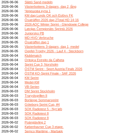
2026-06-06
Slättö Sand-medeln
2026-06-06
Västerbottens 3-dagars, dag 2, lång
2026-06-06
Черешова купа 1
2026-06-06
KM dag Lunds OK och Eslövs FK
2026-06-06
Ösaträffen 2026 dag 2Total HD 14-16
2026-06-06
2026 AOC Winter Sprint - Glendowie College
2026-06-06
Latvijas Čempionāts Sprintā 2026
2026-06-06
Juniorsko PB
2026-06-06
MD HVO Verbruche
2026-06-05
Ösaträffen dag 1
2026-06-05
Västerbottens 3-dagars, dag 1, medel
2026-06-05
Oepfel-Trophy 2026 - Lauf 4 - Steckborn
2026-06-04
Klubbmatch
2026-06-04
Oritoiça Estreito da Calheta
2026-06-04
Sprint Cup 3, Norsholm
2026-06-04
ÖSTM Sprint - Sport Austria Finals 2026
2026-06-04
ÖSTM KO-Sprint Finale - SAF 2026
2026-06-04
KM Sprint
2026-06-04
Medel-KM
2026-06-04
VB-Serien
2026-06-03
DM Sprint Stockholm
2026-06-03
Trarydsgrillen II
2026-06-03
Borlänge Sommarsprint
2026-06-03
Göteborg Sprint Cup, #4
2026-06-03
SOK Radiotest 5 - Nyt løb
2026-06-03
SOK Radiotest 8
2026-06-03
SOK Radiotest 8
2026-06-02
Poängtävling 2
2026-06-02
Københavner Cup 3 etape.
2026-06-02
Semco Maritime - Marbæk