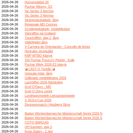
2026-04-28
Horsensløbet 26
2026-04-26
Puchar Wiosny_E2
2026-04-26
Vic Series 3 Nerrina
2026-04-26
Vic Series 3 Nerrina
2026-04-26
Strängnäsdubbeln, lång
2026-04-26
Régionale MD Cestres
2026-04-26
Grödingedubbeln, medeldistans
2026-04-26
Vårträffen på Gotland
2026-04-26
Tisarträffen, dag 2, lång
2026-04-26
Vättefejden lång
2026-04-26
V Carreira de Orientación - Concello de Ames
2026-04-26
Herkules skogsdåd
2026-04-26
KMP MTBO Klasyk
2026-04-26
XXI Puchar Puszczy Piskiej - Kulik
2026-04-26
Puchar Wisły 2026 E2 klasyk
2026-04-26
◪ LAST-O Toriello ◪
2026-04-26
Uppsala möte, lång
2026-04-26
Gällstads medeldistans 2026
2026-04-26
Laxträffen 2026 Närtävling
2026-04-26
Gref O'Days - MD
2026-04-26
Gref O Days sprint
2026-04-26
Lundhagsmedeln Leksandstrippeln
2026-04-26
3. KOLV-Cup 2026
2026-04-26
Divisionsmatch i Hesbjerg Skov
2026-04-26
2026-04-26
Baden-Württembergische Meisterschaft Sprint 2026 N
2026-04-26
Baden-Württembergische Meisterschaft Sprint 2026 S
2026-04-26
COTO BARGAS
2026-04-26
UH-kampen, dag 2
2026-04-26
Купа Ловеч - 2 ден