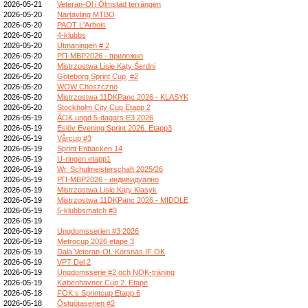
2026-05-21
Veteran-Ol i Ölmstad terrängen
2026-05-20
Närtävling MTBO
2026-05-20
PAOT L'Arbois
2026-05-20
4-klubbs
2026-05-20
Utmaningen # 2
2026-05-20
РП-МВР2026 - приложно
2026-05-20
Mistrzostwa Lisie Kąty Śerdni
2026-05-20
Göteborg Sprint Cup, #2
2026-05-20
WOW Choszczno
2026-05-20
Mistrzostwa 11DKPanc 2026 - KLASYK
2026-05-20
Stockholm City Cup Etapp 2
2026-05-19
ÅOK ungd 5-dagars E3 2026
2026-05-19
Eslöv Evening Sprint 2026. Etapp3
2026-05-19
Vårcup #3
2026-05-19
Sprint Enbacken 14
2026-05-19
U-ringen etapp1
2026-05-19
Wr. Schulmeisterschaft 2025/26
2026-05-19
РП-МВР2026 - индивидуално
2026-05-19
Mistrzostwa Lisie Kąty Klasyk
2026-05-19
Mistrzostwa 11DKPanc 2026 - MIDDLE
2026-05-19
5-klubbsmatch #3
2026-05-19
2026-05-19
Ungdomsserien #3 2026
2026-05-19
Metrocup 2026 etape 3
2026-05-19
Dala Veteran-OL Korsnäs IF OK
2026-05-19
VPT Del 2
2026-05-19
Ungdomsserie #2 och NOK-träning
2026-05-19
Københavner Cup 2. Etape
2026-05-18
FOK:s Sprintcup Etapp 6
2026-05-18
Östgötaserien #2