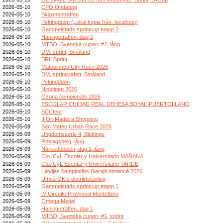
2026-05-10
CPO Ondategi
2026-05-10
Skärmenträffen
2026-05-10
Pekingduon (Lokal kopia från: localhost)
2026-05-10
Gammelstads sprintcup etapp 2
2026-05-10
Haningeträffen, dag 2
2026-05-10
MTBO, Svenska cupen, #2, lång
2026-05-10
DM, sprint, Småland
2026-05-10
BRL Sprint
2026-05-10
Matosinhos City Race 2026
2026-05-10
DM, sprintstafett, Småland
2026-05-10
Pekingduon
2026-05-10
Nipstigen 2026
2026-05-10
Ozona čempionāts 2026
2026-05-10
ESCOLAR CUIDAD REAL DEHESA BOYAL-PUERTOLLANO
2026-05-10
SCCtest
2026-05-10
II Ori Madeira Shopping
2026-05-09
San Mateo Urban Race 2026
2026-05-09
Ungdomsserie 4, Blekinge
2026-05-09
Roslagshelg, lång
2026-05-09
Närkedubbeln, dag 1, lång
2026-05-09
Cto. CyL Escolar y Universitario MAÑANA
2026-05-09
Cto. CyL Escolar y Universitario TARDE
2026-05-09
Latvijas čempionāts Garajā distancē 2026
2026-05-09
Umeå OK:s distriktstävling
2026-05-09
Gammelstads sprintcup etapp 1
2026-05-09
IV Circuito Provincial Montellano
2026-05-09
Omega Medel
2026-05-09
Haningeträffen, dag 1
2026-05-09
MTBO, Svenska cupen, #1, sprint