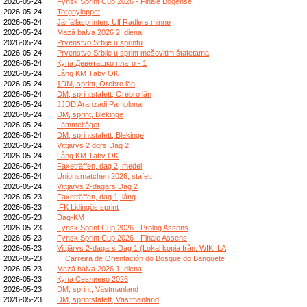
2026-05-24
Fynsk Sprint Cup 2026 - Finale Bogense
2026-05-24
Torgnyloppet
2026-05-24
Järfällasprinten, Ulf Radlers minne
2026-05-24
Mazā balva 2026 2. diena
2026-05-24
Prvenstvo Srbije u sprintu
2026-05-24
Prvenstvo Srbije u sprint mešovitim štafetama
2026-05-24
Купа Деветашко плато - 1
2026-05-24
Lång KM Täby OK
2026-05-24
§DM, sprint, Örebro län
2026-05-24
DM, sprintstafett, Örebro län
2026-05-24
JJDD Aranzadi Pamplona
2026-05-24
DM, sprint, Blekinge
2026-05-24
Lämmeltåget
2026-05-24
DM, sprintstafett, Blekinge
2026-05-24
Vittjärvs 2 dgrs Dag 2
2026-05-24
Lång KM Täby OK
2026-05-24
Faxeträffen, dag 2, medel
2026-05-24
Unionsmatchen 2026, stafett
2026-05-24
Vittjärvs 2-dagars Dag 2
2026-05-23
Faxeträffen, dag 1, lång
2026-05-23
IFK Lidingös sprint
2026-05-23
Dag-KM
2026-05-23
Fynsk Sprint Cup 2026 - Prolog Assens
2026-05-23
Fynsk Sprint Cup 2026 - Finale Assens
2026-05-23
Vittjärvs 2-dagars Dag 1 (Lokal kopia från: WIK_LA
2026-05-23
III Carreira de Orientación do Bosque do Banquete
2026-05-23
Mazā balva 2026 1. diena
2026-05-23
Купа Севлиево 2026
2026-05-23
DM, sprint, Västmanland
2026-05-23
DM, sprintstafett, Västmanland