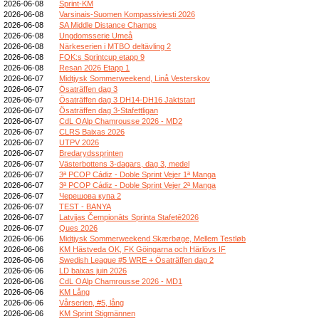
2026-06-08
Sprint-KM
2026-06-08
Varsinais-Suomen Kompassiviesti 2026
2026-06-08
SA Middle Distance Champs
2026-06-08
Ungdomsserie Umeå
2026-06-08
Närkeserien i MTBO deltävling 2
2026-06-08
FOK:s Sprintcup etapp 9
2026-06-08
Resan 2026 Etapp 1
2026-06-07
Midtjysk Sommerweekend, Linå Vesterskov
2026-06-07
Ösaträffen dag 3
2026-06-07
Ösaträffen dag 3 DH14-DH16 Jaktstart
2026-06-07
Ösaträffen dag 3-Stafettligan
2026-06-07
CdL OAlp Chamrousse 2026 - MD2
2026-06-07
CLRS Baixas 2026
2026-06-07
UTPV 2026
2026-06-07
Bredarydssprinten
2026-06-07
Västerbottens 3-dagars, dag 3, medel
2026-06-07
3ª PCOP Cádiz - Doble Sprint Vejer 1ª Manga
2026-06-07
3ª PCOP Cádiz - Doble Sprint Vejer 2ª Manga
2026-06-07
Черешова купа 2
2026-06-07
TEST - BANYA
2026-06-07
Latvijas Čempionāts Sprinta Stafetē2026
2026-06-07
Ques 2026
2026-06-06
Midtjysk Sommerweekend Skærbøge, Mellem Testløb
2026-06-06
KM Hästveda OK, FK Göingarna och Härlövs IF
2026-06-06
Swedish League #5 WRE + Ösaträffen dag 2
2026-06-06
LD baixas juin 2026
2026-06-06
CdL OAlp Chamrousse 2026 - MD1
2026-06-06
KM Lång
2026-06-06
Vårserien, #5, lång
2026-06-06
KM Sprint Stigmännen