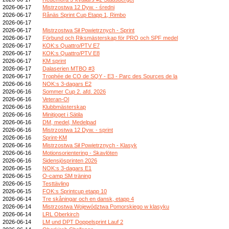
2026-06-17
Mistrzostwa 12 Dyw. - średni
2026-06-17
Rånäs Sprint Cup Etapp 1, Rimbo
2026-06-17
2026-06-17
Mistrzostwa Sił Powietrznych - Sprint
2026-06-17
Förbund och Riksmästerskap för PRO och SPF medel
2026-06-17
KOK:s Quattro/PTV E7
2026-06-17
KOK:s Quattro/PTV E8
2026-06-17
KM sprint
2026-06-17
Dalaserien MTBO #3
2026-06-17
Trophée de CO de SQY - E3 - Parc des Sources de la
2026-06-16
NOK:s 3-dagars E2
2026-06-16
Sommer Cup 2. afd. 2026
2026-06-16
Veteran-Ol
2026-06-16
Klubbmästerskap
2026-06-16
Minitjoget i Sätila
2026-06-16
DM, medel, Medelpad
2026-06-16
Mistrzostwa 12 Dyw. - sprint
2026-06-16
Sprint-KM
2026-06-16
Mistrzostwa Sił Powietrznych - Klasyk
2026-06-16
Motionsorientering - Skavlöten
2026-06-16
Sidensjösprinten 2026
2026-06-15
NOK:s 3-dagars E1
2026-06-15
O-camp SM träning
2026-06-15
Testtävling
2026-06-15
FOK:s Sprintcup etapp 10
2026-06-14
Tre skåningar och en dansk, etapp 4
2026-06-14
Mistrzostwa Województwa Pomorskiego w klasyku
2026-06-14
LRL Oberkirch
2026-06-14
LM und DPT Doppelsprint Lauf 2