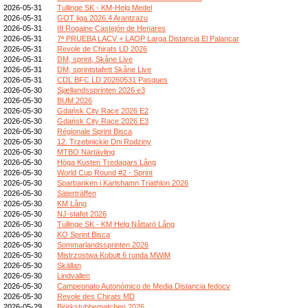
2026-05-31
Tullinge SK - KM-Helg Medel
2026-05-31
GOT liga 2026.4 Arantzazu
2026-05-31
III Rogaine Castejón de Henares
2026-05-31
7ª PRUEBA LACV + LAOP Larga Distancia El Palancar
2026-05-31
Revole de Chirats LD 2026
2026-05-31
DM, sprint, Skåne Live
2026-05-31
DM, sprintstafett Skåne Live
2026-05-31
CDL BFC LD 20260531 Pasques
2026-05-30
Sjællandssprinten 2026 e3
2026-05-30
BUM 2026
2026-05-30
Gdańsk City Race 2026 E2
2026-05-30
Gdańsk City Race 2026 E3
2026-05-30
Régionale Sprint Bisca
2026-05-30
12. Trzebnickie Dni Rodziny
2026-05-30
MTBO Närtävling
2026-05-30
Höga Kusten Tredagars Lång
2026-05-30
World Cup Round #2 - Sprint
2026-05-30
Sparbanken i Karlshamn Triathlon 2026
2026-05-30
Säterträffen
2026-05-30
KM Lång
2026-05-30
NJ-stafet 2026
2026-05-30
Tullinge SK - KM Helg Nåttarö Lång
2026-05-30
KO Sprint Bisca
2026-05-30
Sommarlandssprinten 2026
2026-05-30
Mistrzostwa Kobułt 6 runda MWiM
2026-05-30
Skällan
2026-05-30
Lindvallen
2026-05-30
Campeonato Autonómico de Media Distancia fedocv
2026-05-30
Revole des Chirats MD
2026-05-29
Björkstubbematchen 2026