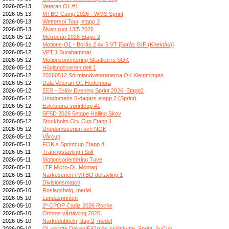
2026-05-13
Veteran OL #1
2026-05-13
MTBO Camp 2026 - WMS Sprint
2026-05-13
Wettersol Tour, etapp 3
2026-05-13
Älven runt 13/5 2026
2026-05-12
Metrocup 2026 Etape 2
2026-05-12
Motions-OL - Borås 2 av 5 VT [Borås GIF (Knektås)]
2026-05-12
VPT 1 Surahammar
2026-05-12
Motionsorientering Skattkärrs SOK
2026-05-12
Höglandsserien delt 1
2026-05-12
20260512 Sörmlandveteranerna OK Klemmingen
2026-05-12
Dala Veteran OL Hedemora
2026-05-12
EES - Eslöv Evening Sprint 2026. Etapp2
2026-05-12
Ungdomens 5-dagars etapp 2 (Sprint)
2026-05-12
Eskilstuna sprintcup #1
2026-05-12
SF5D 2026 5etape Halling Skov
2026-05-12
Stockholm City Cup Etapp 1
2026-05-12
Ungdomsserien och NOK
2026-05-12
Vårcup
2026-05-11
FOK:s Sprintcup Etapp 4
2026-05-11
Träningstävling i Solf
2026-05-11
Motionsorientering Tuve
2026-05-11
LTF Micro-OL Montag
2026-05-11
Närkeserien i MTBO deltävling 1
2026-05-10
Divisionsmatch
2026-05-10
Roslagshelg, medel
2026-05-10
Lundasprinten
2026-05-10
2º CPOP Cadiz 2026 Roche
2026-05-10
Orintos vårtävling 2026
2026-05-10
Närkedubbeln, dag 2, medel
2026-05-10
OL-skytte DalregIF/Ornäs skidskytte, Sprint, SvCup