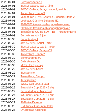
2026-07-01
Bergslagsserien 1
2026-07-01
Tjust 2-dagars, dag 2, lång
2026-07-01
JWOC O-Tour, 2-days, race 2, middle
2026-07-01
Trekvällars, Etapp 3
2026-07-01
Veckoturen 1-7/7, Gästrike 2-dagars Etapp 2
2026-07-01
Veckotur, Gästrike 2-dagars E2
2026-07-01
20260701 træningsløb spangsberghaven
2026-07-01
20260701 træningsløb spangsberghaven
2026-07-01
Trophée de CO de SQY - E5 - Porchefontaine
2026-07-01
Bergnäsets AIK 1 juni
2026-06-30
Poängtävling 4
2026-06-30
JWOC 2026, Sprint Relay
2026-06-30
Tjust 2-dagars, dag 1, medel
2026-06-30
JWOC O-Tour, 2-days-E1
2026-06-30
Trekvällars, Etapp 2
2026-06-30
Sommarsprint #2
2026-06-30
Dala Veteran OL
2026-06-30
MPOL E2 Tygelsjö
2026-06-29
JWOC 2026 Sprint
2026-06-29
Tjustsprinten
2026-06-29
Trekvällars, Etapp 1
2026-06-29
Tjustsprinten
2026-06-28
WOLV-Cup 2026 3.Lauf
2026-06-28
Strandzha Cup 2026 - 2 day
2026-06-27
Semesterloppet Mariefred
2026-06-27
Wr.Sprint-Serie 2026 4.Lauf
2026-06-27
Strandzha Cup 2026 - 1 day
2026-06-27
2026 Åre Extreme
2026-06-26
DM Knock-Out Sprint 2026
2026-06-26
OK Botnias nationella