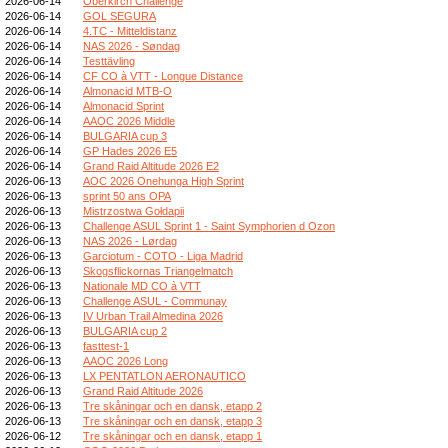
2026-06-14
Oberkirch Challenge
2026-06-14
GOL SEGURA
2026-06-14
4.TC - Mitteldistanz
2026-06-14
NAS 2026 - Søndag
2026-06-14
Testtävling
2026-06-14
CF CO à VTT - Longue Distance
2026-06-14
Almonacid MTB-O
2026-06-14
Almonacid Sprint
2026-06-14
AAOC 2026 Middle
2026-06-14
BULGARIA cup 3
2026-06-14
GP Hades 2026 E5
2026-06-14
Grand Raid Altitude 2026 E2
2026-06-13
AOC 2026 Onehunga High Sprint
2026-06-13
sprint 50 ans OPA
2026-06-13
Mistrzostwa Gołdapii
2026-06-13
Challenge ASUL Sprint 1 - Saint Symphorien d Ozon
2026-06-13
NAS 2026 - Lørdag
2026-06-13
Garciotum - COTO - Liga Madrid
2026-06-13
Skogsflickornas Triangelmatch
2026-06-13
Nationale MD CO à VTT
2026-06-13
Challenge ASUL - Communay
2026-06-13
IV Urban Trail Almedina 2026
2026-06-13
BULGARIA cup 2
2026-06-13
fasttest-1
2026-06-13
AAOC 2026 Long
2026-06-13
LX PENTATLON AERONAUTICO
2026-06-13
Grand Raid Altitude 2026
2026-06-13
Tre skåningar och en dansk, etapp 2
2026-06-13
Tre skåningar och en dansk, etapp 3
2026-06-12
Tre skåningar och en dansk, etapp 1