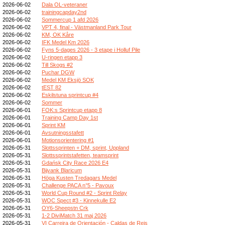
2026-06-02
Dala OL-veteraner
2026-06-02
trainingcapday2nd
2026-06-02
Sommercup 1 afd 2026
2026-06-02
VPT 4, final - Västmanland Park Tour
2026-06-02
KM, OK Kåre
2026-06-02
IFK Medel Km 2026
2026-06-02
Fyns 5-dages 2026 - 3 etape i Holluf Pile
2026-06-02
U-ringen etapp 3
2026-06-02
Till Skogs #2
2026-06-02
Puchar DGW
2026-06-02
Medel KM Eksjö SOK
2026-06-02
tEST 82
2026-06-02
Eskilstuna sprintcup #4
2026-06-02
Sommer
2026-06-01
FOK:s Sprintcup etapp 8
2026-06-01
Training Camp Day 1st
2026-06-01
Sprint KM
2026-06-01
Avsutningsstafett
2026-06-01
Motionsorientering #1
2026-05-31
Slottssprinten + DM, sprint, Uppland
2026-05-31
Slottssprintstafetten, teamsprint
2026-05-31
Gdańsk City Race 2026 E4
2026-05-31
Bijvank Blaricum
2026-05-31
Höga Kusten Tredagars Medel
2026-05-31
Challenge PACA n°5 - Pavoux
2026-05-31
World Cup Round #2 - Sprint Relay
2026-05-31
WOC Spect #3 - Kinnekulle E2
2026-05-31
OY6-Sheepstn Crk
2026-05-31
1-2 DiviMatch 31 maj 2026
2026-05-31
VI Carreira de Orientación - Caldas de Reis