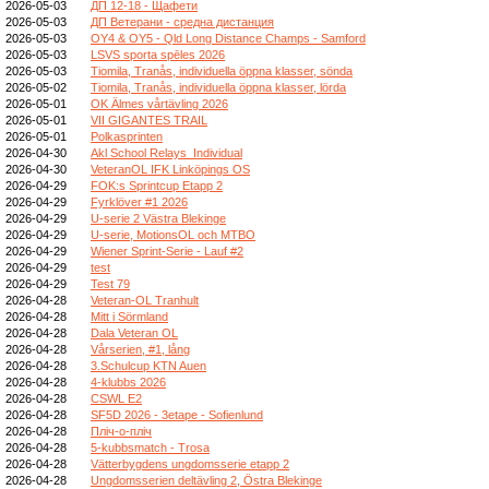
2026-05-03
ДП 12-18 - Щафети
2026-05-03
ДП Ветерани - средна дистанция
2026-05-03
OY4 & OY5 - Qld Long Distance Champs - Samford
2026-05-03
LSVS sporta spēles 2026
2026-05-03
Tiomila, Tranås, individuella öppna klasser, sönda
2026-05-02
Tiomila, Tranås, individuella öppna klasser, lörda
2026-05-01
OK Älmes vårtävling 2026
2026-05-01
VII GIGANTES TRAIL
2026-05-01
Polkasprinten
2026-04-30
Akl School Relays_Individual
2026-04-30
VeteranOL IFK Linköpings OS
2026-04-29
FOK:s Sprintcup Etapp 2
2026-04-29
Fyrklöver #1 2026
2026-04-29
U-serie 2 Västra Blekinge
2026-04-29
U-serie, MotionsOL och MTBO
2026-04-29
Wiener Sprint-Serie - Lauf #2
2026-04-29
test
2026-04-29
Test 79
2026-04-28
Veteran-OL Tranhult
2026-04-28
Mitt i Sörmland
2026-04-28
Dala Veteran OL
2026-04-28
Vårserien, #1, lång
2026-04-28
3.Schulcup KTN Auen
2026-04-28
4-klubbs 2026
2026-04-28
CSWL E2
2026-04-28
SF5D 2026 - 3etape - Sofienlund
2026-04-28
Пліч-о-пліч
2026-04-28
5-kubbsmatch - Trosa
2026-04-28
Vätterbygdens ungdomsserie etapp 2
2026-04-28
Ungdomsserien deltävling 2, Östra Blekinge