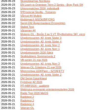
2026-05-23
Skogslöparnas Nordiska
2026-05-23
EN Learn to Orienteer Term 2 Series - Bray Park SH
2026-05-23
Unionsmatchen 2026, individuellt
2026-05-23
5ºProvincial Sevilla - Tomares
2026-05-22
Vårcup #4 Mullsjö
2026-05-22
Klubbmatch MSOK/BIF/OKG
2026-05-22
Sprint-DM Ångermanland Örnsprinten
2026-05-22
Stafett Test
2026-05-21
Vårserien #4
2026-05-21
Motions-OL - Borås 3 av 5 VT [Rydboholms SK]_versi
2026-05-21
Ungdomsserien, #2, krets Söder 3
2026-05-21
Ungdomsserien, #2, krets Söder 4
2026-05-21
Ungdomsserien, #2, krets Norr 2
2026-05-21
Ungdomsserien, #2, krets Norr 1
2026-05-21
Ungdomsserien 2026 Sätra
2026-05-21
Skidklubbens Sommarserie 2
2026-05-21
VB-serien 21 maj 2026
2026-05-21
Ungdomsserien, #2, krets Norr 3
2026-05-21
Veteran-OL Göteborg 21 maj 2026
2026-05-21
Mistrzostwa 11DKPanc - SZTAFETY
2026-05-21
Ungdomsserien, #2, krets Söder 2
2026-05-21
DM Sprint Gästrikland
2026-05-21
Fyrklöver #2 2026
2026-05-21
РП-МВР2026 - щафети
2026-05-21
Widénska gymnasiet orienteringstävling 2026
2026-05-21
Radio Test 2026 MeOS
2026-05-21
Radiotest 2
2026-05-21
Radiotest 2
2026-05-21
Radiotest 4
2026-05-21
Veteran-OL