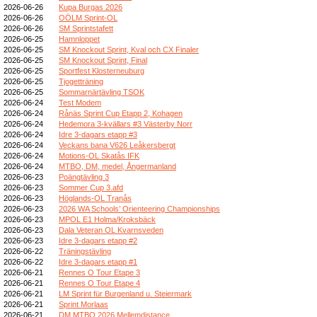
2026-06-26
Kupa Burgas 2026
2026-06-26
OÖLM Sprint-OL
2026-06-26
SM Sprintstafett
2026-06-25
Hamnloppet
2026-06-25
SM Knockout Sprint, Kval och CX Finaler
2026-06-25
SM Knockout Sprint, Final
2026-06-25
Sportfest Klosterneuburg
2026-06-25
Tjogetträning
2026-06-25
Sommarnärtävling TSOK
2026-06-24
Test Modem
2026-06-24
Rånäs Sprint Cup Etapp 2, Kohagen
2026-06-24
Hedemora 3-kvällars #3 Västerby Norr
2026-06-24
Idre 3-dagars etapp #3
2026-06-24
Veckans bana V626 Leåkersbergt
2026-06-24
Motions-OL Skatås IFK
2026-06-24
MTBO, DM, medel, Ångermanland
2026-06-23
Poängtävling 3
2026-06-23
Sommer Cup 3.afd
2026-06-23
Höglands-OL Tranås
2026-06-23
2026 WA Schools’ Orienteering Championships
2026-06-23
MPOL E1 Holma/Kroksbäck
2026-06-23
Dala Veteran OL Kvarnsveden
2026-06-23
Idre 3-dagars etapp #2
2026-06-22
Träningstävling
2026-06-22
Idre 3-dagars etapp #1
2026-06-21
Rennes O Tour Etape 3
2026-06-21
Rennes O Tour Etape 4
2026-06-21
LM Sprint für Burgenland u. Steiermark
2026-06-21
Sprint Morlaas
2026-06-21
DM MTBO 2026 Mellemdistance