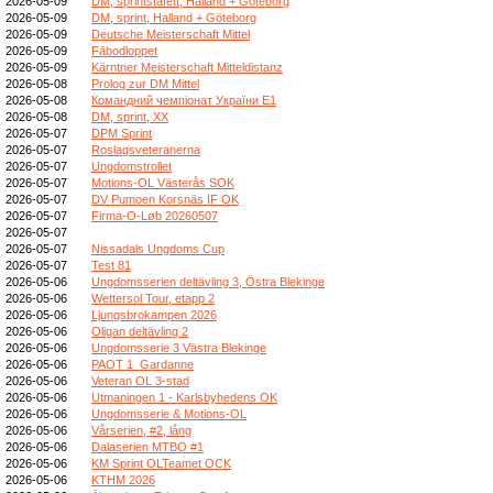
2026-05-09
DM, sprintstafett, Halland + Göteborg
2026-05-09
DM, sprint, Halland + Göteborg
2026-05-09
Deutsche Meisterschaft Mittel
2026-05-09
Fäbodloppet
2026-05-09
Kärntner Meisterschaft Mitteldistanz
2026-05-08
Prolog zur DM Mittel
2026-05-08
Командний чемпіонат України E1
2026-05-08
DM, sprint, XX
2026-05-07
DPM Sprint
2026-05-07
Roslagsveteranerna
2026-05-07
Ungdomstrollet
2026-05-07
Motions-OL Västerås SOK
2026-05-07
DV Pumoen Korsnäs IF OK
2026-05-07
Firma-O-Løb 20260507
2026-05-07
2026-05-07
Nissadals Ungdoms Cup
2026-05-07
Test 81
2026-05-06
Ungdomsserien deltävling 3, Östra Blekinge
2026-05-06
Wettersol Tour, etapp 2
2026-05-06
Ljungsbrokampen 2026
2026-05-06
Oligan deltävling 2
2026-05-06
Ungdomsserie 3 Västra Blekinge
2026-05-06
PAOT 1_Gardanne
2026-05-06
Veteran OL 3-stad
2026-05-06
Utmaningen 1 - Karlsbyhedens OK
2026-05-06
Ungdomsserie & Motions-OL
2026-05-06
Vårserien, #2, lång
2026-05-06
Dalaserien MTBO #1
2026-05-06
KM Sprint OLTeamet OCK
2026-05-06
KTHM 2026