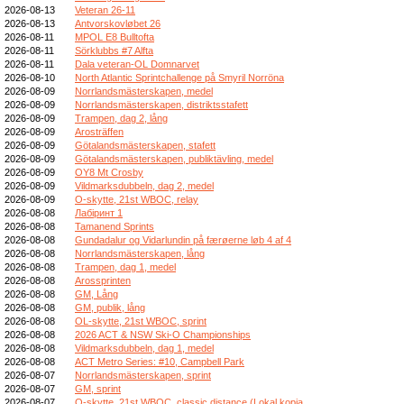
2026-08-13
Veteran 26-11
2026-08-13
Antvorskovløbet 26
2026-08-11
MPOL E8 Bulltofta
2026-08-11
Sörklubbs #7 Alfta
2026-08-11
Dala veteran-OL Domnarvet
2026-08-10
North Atlantic Sprintchallenge på Smyril Norröna
2026-08-09
Norrlandsmästerskapen, medel
2026-08-09
Norrlandsmästerskapen, distriktsstafett
2026-08-09
Trampen, dag 2, lång
2026-08-09
Arosträffen
2026-08-09
Götalandsmästerskapen, stafett
2026-08-09
Götalandsmästerskapen, publiktävling, medel
2026-08-09
OY8 Mt Crosby
2026-08-09
Vildmarksdubbeln, dag 2, medel
2026-08-09
O-skytte, 21st WBOC, relay
2026-08-08
Лабіринт 1
2026-08-08
Tamanend Sprints
2026-08-08
Gundadalur og Vidarlundin på færøerne løb 4 af 4
2026-08-08
Norrlandsmästerskapen, lång
2026-08-08
Trampen, dag 1, medel
2026-08-08
Arossprinten
2026-08-08
GM, Lång
2026-08-08
GM, publik, lång
2026-08-08
OL-skytte, 21st WBOC, sprint
2026-08-08
2026 ACT & NSW Ski-O Championships
2026-08-08
Vildmarksdubbeln, dag 1, medel
2026-08-08
ACT Metro Series: #10, Campbell Park
2026-08-07
Norrlandsmästerskapen, sprint
2026-08-07
GM, sprint
2026-08-07
O-skytte, 21st WBOC, classic distance (Lokal kopia