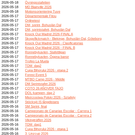
2026-05-18
Övningsstafetten
2026-05-18
MD Blainville 2026
2026-05-18
Motionsorientering Tuve
2026-05-17
Départementale Fitou
2026-05-17
Onlinetest
2026-05-17
DM, sprint, Bohuslän Dal
2026-05-17
DM, sprintstafett, Bohuslän Dal
2026-05-17
Knock Out Madrid 2026-FINAL A
2026-05-17
Skogsflickmatch - Blekinge, Bohuslän-Dal, Göteborg
2026-05-17
Knock Out Madrid 2026 - Clasificatorias
2026-05-17
Knock Out Madrid 2026 - FINAL B
2026-05-17
Ronnebykavlen, Stafettligan
2026-05-17
Ronnebykavlen, Öppna banor
2026-05-17
Trofeo La Muela
2026-05-17
TDM_dag2
2026-05-17
Cupa Bihorului 2026 - etapa 2
2026-05-17
Forest Event 5
2026-05-17
MTBO Camp 2026 - Middle
2026-05-17
DM Sprintstafet 2026
2026-05-17
COTO 26 AÑOVER TAJO
2026-05-17
DOL-kampen, dag 2
2026-05-17
Mistrzostwa Polski 2026 - Sztafety
2026-05-17
Stöcksjö IS långdistans
2026-05-16
SM Sprint, final
2026-05-16
Campeonato de Canarias Escolar - Carrera 1
2026-05-16
Campeonato de Canarias Escolar - Carrera 2
2026-05-16
Vikingträffen 2026
2026-05-16
TDM_dag1
2026-05-16
Cupa Bihorului 2026 - etapa 1
2026-05-16
3. Linzcup 2026