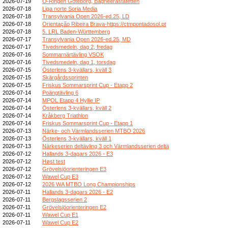
2026-07-19
O-Ringen Göteborg, Bagheerastafetten
2026-07-18
Liga norte Soria Media
2026-07-18
Transylvania Open 2026-ed.25, LD
2026-07-18
Orientação Ribeira Brava-https://ctmpontadosol.pt
2026-07-18
5. LRL Baden-Württemberg
2026-07-17
Transylvania Open 2026-ed.25, MD
2026-07-17
Tivedsmedeln, dag 2, fredag
2026-07-16
Sommarnärtävling VSOK
2026-07-16
Tivedsmedeln, dag 1, torsdag
2026-07-15
Österlens 3-kvällars, kväll 3
2026-07-15
Skärgårdssprinten
2026-07-15
Friskus Sommarsprint Cup - Etapp 2
2026-07-14
Poängtävling 6
2026-07-14
MPOL Etapp 4 Hyllie IP
2026-07-14
Österlens 3-kvällars, kväll 2
2026-07-14
Kråkberg Triathlon
2026-07-14
Friskus Sommarsprint Cup - Etapp 1
2026-07-13
Närke- och Värmlandsserien MTBO 2026
2026-07-13
Österlens 3-kvällars, kväll 1
2026-07-13
Närkeserien deltävling 3 och Värmlandsserien deltä
2026-07-12
Hallands 3-dagars 2026 - E3
2026-07-12
Høst test
2026-07-12
Grövelsjöorienteringen E3
2026-07-12
Wawel Cup E3
2026-07-12
2026 WA MTBO Long Championships
2026-07-11
Hallands 3-dagars 2026 - E2
2026-07-11
Bergslagsserien 2
2026-07-11
Grövelsjöorienteringen E2
2026-07-11
Wawel Cup E1
2026-07-11
Wawel Cup E2