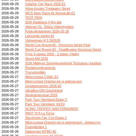
2026-05-29
Gdańsk City Race 2026 E1
2026-05-29
Höga Kusten Tredagars Sprint
2026-05-29
WCS Spec Race #1 Kinnekulle E1
2026-05-29
TEST PEW
2026-05-29
SOK Radiotest 4 Nyt løb
2026-05-28
Veteran-OL, Södra Vätterbygden
2026-05-28
Friskvårdslunken 2026-05-28
2026-05-28
Leksands serien #1
2026-05-28
Utmaningen # 3 260528
2026-05-28
World Cup Round #2 - Knockout Sprint Final
2026-05-28
World Cup Round #2 - Qualification Knockout Sprint
2026-05-28
Fyns 5-dages 2026 - 2 etape i Højby
2026-05-28
Sprint-KM 2026
2026-05-28
SOK Midtjysk Sommerweekend Testsetup i klubben
2026-05-28
Roslagsveteranerna
2026-05-27
Trarydsgrillen
2026-05-27
Mistrzostwa CSWL E3
2026-05-27
Mistrzostwa Orientuj się w aglomeracji
2026-05-27
Ungdomsserien 2026 #2
2026-05-27
Ultralång-DM Gästrikland
2026-05-27
Skolmästerskap 2026
2026-05-27
Park Tour Värmland Etapp 3
2026-05-27
Park Tour Värmland, Kil E4
2026-05-27
ACING TROFEO SAN FERNANDO
2026-05-27
PAOT N°4 La Torse
2026-05-27
Stockholm City Cup Etapp 3
2026-05-27
Mistrzostwa Orientuj się w aglomeracji - dziewczyn
2026-05-26
Poängtävling 1
2026-05-26
Dalaserien MTBO #2
2026-05-26
Ungdomsserien #4 TSOK