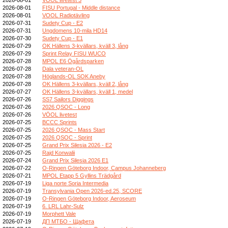
2026-08-01
FISU Portugal - Middle distance
2026-08-01
VOOL Radiotävling
2026-07-31
Sudety Cup - E2
2026-07-31
Ungdomens 10-mila HD14
2026-07-30
Sudety Cup - E1
2026-07-29
OK Hällens 3-kvällars, kväll 3, lång
2026-07-29
Sprint Relay FISU WUCO
2026-07-28
MPOL E6 Ögårdsparken
2026-07-28
Dala veteran-OL
2026-07-28
Höglands-OL SOK Aneby
2026-07-28
OK Hällens 3-kvällars, kväll 2, lång
2026-07-27
OK Hällens 3-kvällars, kväll 1, medel
2026-07-26
SS7 Sailors Diggings
2026-07-26
2026 QSOC - Long
2026-07-26
VÖOL livetest
2026-07-25
BCCC Sprints
2026-07-25
2026 QSOC - Mass Start
2026-07-25
2026 QSOC - Sprint
2026-07-25
Grand Prix Silesia 2026 - E2
2026-07-25
Rajd Konwalii
2026-07-24
Grand Prix Silesia 2026 E1
2026-07-22
O-Ringen Göteborg Indoor, Campus Johanneberg
2026-07-21
MPOL Etapp 5 Gyllins Trädgård
2026-07-19
Liga norte Soria Intermedia
2026-07-19
Transylvania Open 2026-ed.25, SCORE
2026-07-19
O-Ringen Göteborg Indoor, Aeroseum
2026-07-19
6. LRL Lahr-Sulz
2026-07-19
Morphett Vale
2026-07-19
ДП МТБО - Щафета