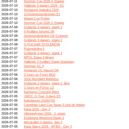
2026-07-11
Sommer Cup 2026 4. Etappe
2026-07-10
Hallands 3-dagars 2026 - E1
2026-07-10
Nordansjö Nattultra 2026
2026-07-10
Grövelsjöorienteringen E1
2026-07-10
Wawel Cup Prolog
2026-07-10
Sommer Cup 2026 3. Etappe
2026-07-09
Gotlands 3-dagars, etapp 3
2026-07-09
5-Kvällars Istrums SK
2026-07-09
Sommarnärtävling OK Gränsen
2026-07-08
Gotlands 3-dagars, etapp 2
2026-07-08
O PUCHAR STOLEMÓW
2026-07-07
Poängtävling 5
2026-07-07
Gotlands 3-dagars, etapp 1
2026-07-07
MPOL Etapp 3 Alnarp
2026-07-07
Hallands 3-kvällars Etapp Snapparp
2026-07-07
Sommar-OL 4
2026-07-07
Höglands-OL Nässjö OK
2026-07-06
3 Jours en Forez MD2
2026-07-06
2026 Moonlight Madness
2026-07-05
Gotlands 2-dagars, etapp 2, lång
2026-07-05
3 Jours en FOrez LD
2026-07-05
Kangaroo Crossing West
2026-07-05
JWOC O-Tour, 3-days-E3
2026-07-05
Kalvdansen 20260705
2026-07-05
Carinthian Lake Cup Stage 3 Lind ob Velden
2026-07-05
Kāpa 2026 - Day 3
2026-07-05
Vikingedysten 2026 - 2. etape
2026-07-05
Eskilstuna Weekend Etapp 3
2026-07-05
Morokulien 2-dagers, dag 2
2026-07-05
Kapa 3days 2026 - MTBO - Day 3