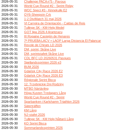
2026-05-31
Challenge PACA n°5 - Pavoux
2026-05-31
World Cup Round #2 - Sprint Relay
2026-05-31
WOC Spect #3 - Kinnekulle E2
2026-05-31
OY6-Sheepstn Crk
2026-05-31
1-2 DiviMatch 31 maj 2026
2026-05-31
VI Carreira de Orientación - Caldas de Reis
2026-05-31
Tullinge SK - KM-Helg Medel
2026-05-31
GOT liga 2026.4 Arantzazu
2026-05-31
III Rogaine Castejón de Henares
2026-05-31
7ª PRUEBA LACV + LAOP Larga Distancia El Palancar
2026-05-31
Revole de Chirats LD 2026
2026-05-31
DM, sprint, Skåne Live
2026-05-31
DM, sprintstafett Skåne Live
2026-05-31
CDL BFC LD 20260531 Pasques
2026-05-30
Sjællandssprinten 2026 e3
2026-05-30
BUM 2026
2026-05-30
Gdańsk City Race 2026 E2
2026-05-30
Gdańsk City Race 2026 E3
2026-05-30
Régionale Sprint Bisca
2026-05-30
12. Trzebnickie Dni Rodziny
2026-05-30
MTBO Närtävling
2026-05-30
Höga Kusten Tredagars Lång
2026-05-30
World Cup Round #2 - Sprint
2026-05-30
Sparbanken i Karlshamn Triathlon 2026
2026-05-30
Säterträffen
2026-05-30
KM Lång
2026-05-30
NJ-stafet 2026
2026-05-30
Tullinge SK - KM Helg Nåttarö Lång
2026-05-30
KO Sprint Bisca
2026-05-30
Sommarlandssprinten 2026