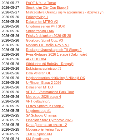
2026-05-27
PAOT N°4 La Torse
2026-05-27
Stockholm City Cup Etapp 3
2026-05-27
Mistrzostwa Orientuj się w aglomeracji - dziewczyn
2026-05-26
Poängtävling 1
2026-05-26
Dalaserien MTBO #2
2026-05-26
Ungdomsserien #4 TSOK
2026-05-26
Sprint träning FAIK
2026-05-26
Friskvårdslunken 2026-05-28
2026-05-26
Göteborg Sprint Cup, #3
2026-05-26
Motions-OL Borås 4 av 5 VT
2026-05-26
Roslagsmästerskap och Till Skogs 2
2026-05-26
Fyns-5-dages 2026 1 etape i Dalumgård
2026-05-26
AG CDCO84
2026-05-26
Sörklubbs #6 Bollnäs - Rengsjö
2026-05-26
Eskilstuna sprintcup #3
2026-05-26
Dala Veteran OL
2026-05-26
Höglandsserien deltävling 3 Nässjö OK
2026-05-26
U-Ringen Etapp 2 2026
2026-05-26
Dalaserien MTBO
2026-05-26
VPT 3 - Västmanland Park Tour
2026-05-26
Metrocup 2026 etape 4
2026-05-26
VPT deltävling 3
2026-05-25
FOK:s Sprintcup Etapp 7
2026-05-25
Ungdomscup #1
2026-05-25
SA Schools Champs
2026-05-25
Pinseløb Store Dyrehave 2026
2026-05-25
Купа Деветашко плато - 2
2026-05-25
Motionsorientering Tuve
2026-05-25
TMOK Sprint-KM
2026-05-24
KM långdistans