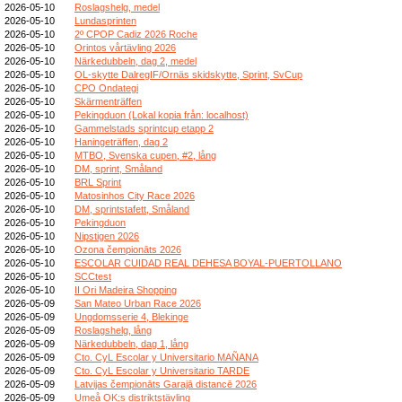
2026-05-10
Roslagshelg, medel
2026-05-10
Lundasprinten
2026-05-10
2º CPOP Cadiz 2026 Roche
2026-05-10
Orintos vårtävling 2026
2026-05-10
Närkedubbeln, dag 2, medel
2026-05-10
OL-skytte DalregIF/Ornäs skidskytte, Sprint, SvCup
2026-05-10
CPO Ondategi
2026-05-10
Skärmenträffen
2026-05-10
Pekingduon (Lokal kopia från: localhost)
2026-05-10
Gammelstads sprintcup etapp 2
2026-05-10
Haningeträffen, dag 2
2026-05-10
MTBO, Svenska cupen, #2, lång
2026-05-10
DM, sprint, Småland
2026-05-10
BRL Sprint
2026-05-10
Matosinhos City Race 2026
2026-05-10
DM, sprintstafett, Småland
2026-05-10
Pekingduon
2026-05-10
Nipstigen 2026
2026-05-10
Ozona čempionāts 2026
2026-05-10
ESCOLAR CUIDAD REAL DEHESA BOYAL-PUERTOLLANO
2026-05-10
SCCtest
2026-05-10
II Ori Madeira Shopping
2026-05-09
San Mateo Urban Race 2026
2026-05-09
Ungdomsserie 4, Blekinge
2026-05-09
Roslagshelg, lång
2026-05-09
Närkedubbeln, dag 1, lång
2026-05-09
Cto. CyL Escolar y Universitario MAÑANA
2026-05-09
Cto. CyL Escolar y Universitario TARDE
2026-05-09
Latvijas čempionāts Garajā distancē 2026
2026-05-09
Umeå OK:s distriktstävling