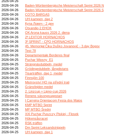
2026-04-26
2026-04-26
Baden-Württembergische Meisterschaft Sprint 2026 N
2026-04-26
Baden-Württembergische Meisterschaft Sprint 2026 S
2026-04-26
COTO BARGAS
2026-04-26
UH-kampen, dag 2
2026-04-26
Купа Ловеч - 2 ден
2026-04-26
Otxandio-2.EHOK
2026-04-26
OK Arona kauss 2026 2. diena
2026-04-26
2ª LEXTOR HORNACHOS
2026-04-26
3º SPRINT - CPO HORNACHOS
2026-04-26
45. Memorijal Čika Duško Jovanović - 3.day Bogov
2026-04-26
Test 78
2026-04-26
Departementale Borderes final
2026-04-25
Puchar Wiosny_E1
2026-04-25
Strängnäsdubbeln, medel
2026-04-25
Grödingedubbeln, långdistans
2026-04-25
Tisarträffen, dag 1, medel
2026-04-25
Finnsjön-100
2026-04-25
Mistrovství HO na střední trati
2026-04-25
Gränsfejden medel
2026-04-25
2. Linzcup + Lipno-cup 2026
2026-04-25
Renens säsongsuppstart
2026-04-25
I Carreira Orientaçom Festa dos Maios
2026-04-25
KMP MTBO Sprint
2026-04-25
MP MTBO Średni
2026-04-25
XXI Puchar Puszczy Piskiej - Flosek
2026-04-25
Hökensåsracet
2026-04-25
RSK-träffen
2026-04-25
Dm Sprint Leksandstrippeln
2026-04-25
UH-kampen, dag 1