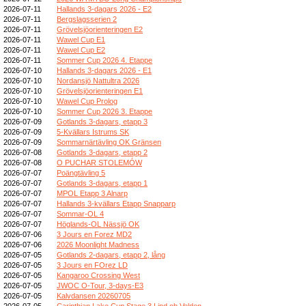
2026-07-11
Hallands 3-dagars 2026 - E2
2026-07-11
Bergslagsserien 2
2026-07-11
Grövelsjöorienteringen E2
2026-07-11
Wawel Cup E1
2026-07-11
Wawel Cup E2
2026-07-11
Sommer Cup 2026 4. Etappe
2026-07-10
Hallands 3-dagars 2026 - E1
2026-07-10
Nordansjö Nattultra 2026
2026-07-10
Grövelsjöorienteringen E1
2026-07-10
Wawel Cup Prolog
2026-07-10
Sommer Cup 2026 3. Etappe
2026-07-09
Gotlands 3-dagars, etapp 3
2026-07-09
5-Kvällars Istrums SK
2026-07-09
Sommarnärtävling OK Gränsen
2026-07-08
Gotlands 3-dagars, etapp 2
2026-07-08
O PUCHAR STOLEMÓW
2026-07-07
Poängtävling 5
2026-07-07
Gotlands 3-dagars, etapp 1
2026-07-07
MPOL Etapp 3 Alnarp
2026-07-07
Hallands 3-kvällars Etapp Snapparp
2026-07-07
Sommar-OL 4
2026-07-07
Höglands-OL Nässjö OK
2026-07-06
3 Jours en Forez MD2
2026-07-06
2026 Moonlight Madness
2026-07-05
Gotlands 2-dagars, etapp 2, lång
2026-07-05
3 Jours en FOrez LD
2026-07-05
Kangaroo Crossing West
2026-07-05
JWOC O-Tour, 3-days-E3
2026-07-05
Kalvdansen 20260705
2026-07-05
Carinthian Lake Cup Stage 3 Lind ob Velden