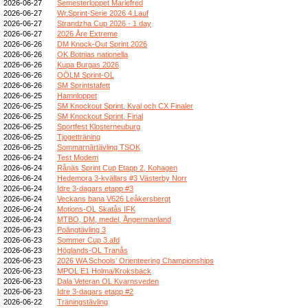
2026-06-27
Semesterloppet Mariefred
2026-06-27
Wr.Sprint-Serie 2026 4.Lauf
2026-06-27
Strandzha Cup 2026 - 1 day
2026-06-27
2026 Åre Extreme
2026-06-26
DM Knock-Out Sprint 2026
2026-06-26
OK Botnias nationella
2026-06-26
Kupa Burgas 2026
2026-06-26
OÖLM Sprint-OL
2026-06-26
SM Sprintstafett
2026-06-25
Hamnloppet
2026-06-25
SM Knockout Sprint, Kval och CX Finaler
2026-06-25
SM Knockout Sprint, Final
2026-06-25
Sportfest Klosterneuburg
2026-06-25
Tjogetträning
2026-06-25
Sommarnärtävling TSOK
2026-06-24
Test Modem
2026-06-24
Rånäs Sprint Cup Etapp 2, Kohagen
2026-06-24
Hedemora 3-kvällars #3 Västerby Norr
2026-06-24
Idre 3-dagars etapp #3
2026-06-24
Veckans bana V626 Leåkersbergt
2026-06-24
Motions-OL Skatås IFK
2026-06-24
MTBO, DM, medel, Ångermanland
2026-06-23
Poängtävling 3
2026-06-23
Sommer Cup 3.afd
2026-06-23
Höglands-OL Tranås
2026-06-23
2026 WA Schools’ Orienteering Championships
2026-06-23
MPOL E1 Holma/Kroksbäck
2026-06-23
Dala Veteran OL Kvarnsveden
2026-06-23
Idre 3-dagars etapp #2
2026-06-22
Träningstävling