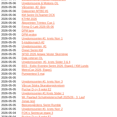
2026-05-06
Ungdomsserie & Motions-OL
2026-05-06
Vårserien, #2, lång
2026-05-06
Dalaserien MTBO #1
2026-05-06
KM Sprint OLTeamet OCK
2026-05-06
KTHM 2026
2026-05-06
Älgsprinten Trimtex Cup 1
2026-05-06
Firma-O-Løb 2026-05-06
2026-05-06
DPM lang
2026-05-05
DPM prolog
2026-05-05
Ungdomsserien #1, krets Norr 1
2026-05-05
5-klubbsmatch #2
2026-05-05
Ungdomsserien, #1
2026-05-05
Öppet Sprint-KM
2026-05-05
SF5D 2026 4etape Vester Skerninge
2026-05-05
Dala veteran-OL
2026-05-05
Ungdomsserien, #1, krets Söder 3 & 4
2026-05-05
EES - Eslöv Evening Sprint 2026. Etapp1 / KM Lunds
2026-05-05
MetroCup 2026, Etape1
2026-05-05
Pumpentest 5 maj
2026-05-05
2026-05-05
Ungdomsserien #1, krets Norr 3
2026-05-05
Vårcup Södra Skaraborgskretsen
2026-05-05
Puchar D-cy 8 pplot E2
2026-05-05
Ungdomsserien #1 Krets Söder 1
2026-05-05
Wr. Paarlauf-Schulmeisterschaft 2025/26 - 3. Lauf
2026-05-05
Jonas test
2026-05-05
Biskopsgårdens Sprint Rumble
2026-05-05
Ungdomsserien #1, krets Norr 2
2026-05-04
FOK:s Sprintcup etapp 3
2026-05-04
Puchar D-cy 8 pplot E1