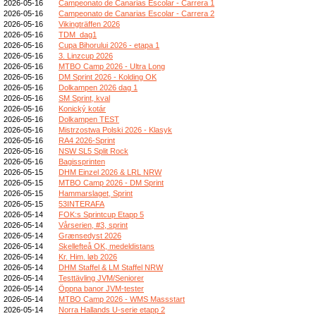
2026-05-16
Campeonato de Canarias Escolar - Carrera 1
2026-05-16
Campeonato de Canarias Escolar - Carrera 2
2026-05-16
Vikingträffen 2026
2026-05-16
TDM_dag1
2026-05-16
Cupa Bihorului 2026 - etapa 1
2026-05-16
3. Linzcup 2026
2026-05-16
MTBO Camp 2026 - Ultra Long
2026-05-16
DM Sprint 2026 - Kolding OK
2026-05-16
Dolkampen 2026 dag 1
2026-05-16
SM Sprint, kval
2026-05-16
Konický kotár
2026-05-16
Dolkampen TEST
2026-05-16
Mistrzostwa Polski 2026 - Klasyk
2026-05-16
RA4 2026-Sprint
2026-05-16
NSW SL5 Split Rock
2026-05-16
Bagissprinten
2026-05-15
DHM Einzel 2026 & LRL NRW
2026-05-15
MTBO Camp 2026 - DM Sprint
2026-05-15
Hammarslaget, Sprint
2026-05-15
53INTERAFA
2026-05-14
FOK:s Sprintcup Etapp 5
2026-05-14
Vårserien, #3, sprint
2026-05-14
Grænsedyst 2026
2026-05-14
Skellefteå OK, medeldistans
2026-05-14
Kr. Him. løb 2026
2026-05-14
DHM Staffel & LM Staffel NRW
2026-05-14
Testtävling JVM/Seniorer
2026-05-14
Öppna banor JVM-tester
2026-05-14
MTBO Camp 2026 - WMS Massstart
2026-05-14
Norra Hallands U-serie etapp 2