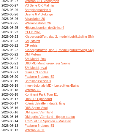
2026-08-27
Veteran-Ol Öxnegården
2026-08-27
VB Serie OK Malmia
2026-08-26
Bergslagsserien 4
2026-08-26
Userie 6 V Blekinge
2026-08-26
Albaniløbet 26
2026-08-25
Willemoesløbet 26
2026-08-25
Höglandsserien deltävling 4
2026-08-23
CFLD 2026
2026-08-23
Kilsbergsträffen, dag 2, medel (publiktävling SM)
2026-08-23
SM, stafett
2026-08-22
CF relais
2026-08-22
Kilsbergsträffen, dag 1, medel (publiktävling SM)
2026-08-22
DM Mellem
2026-08-22
SM Medel, final
2026-08-21
D88 MD Monthureux sur Saône
2026-08-21
SM Medel, kval
2026-08-21
relais CN ecoles
2026-08-20
Faaborg 3-dages E2
2026-08-19
Bergslagsserien 3
2026-08-19
Inter-régionale MD - Luxeuil-les-Bains
2026-08-18
Veteran-OL
2026-08-18
Kontinent Park Tour E1
2026-08-17
D88 LD Tignécourt
2026-08-17
Kolmårdsträffen, dag 2, lång
2026-08-16
D88 Sprint Vittel
2026-08-16
DM sprint Värmland
2026-08-16
DM sprint Värmland - öppen stafett
2026-08-14
TOnS of fun Sprinten + Masstart
2026-08-13
Faaborg 3-dages E1
2026-08-13
Veteran 26-11