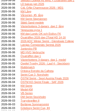
2026-06-06
Swedish League #5 WRE + Ösaträffen dag 2
2026-06-06
LD baixas juin 2026
2026-06-06
CdL OAlp Chamrousse 2026 - MD1
2026-06-06
KM Lång
2026-06-06
Vårserien, #5, lång
2026-06-06
KM Sprint Stigmännen
2026-06-06
Slättö Sand-medeln
2026-06-06
Västerbottens 3-dagars, dag 2, lång
2026-06-06
Черешова купа 1
2026-06-06
KM dag Lunds OK och Eslövs FK
2026-06-06
Ösaträffen 2026 dag 2Total HD 14-16
2026-06-06
2026 AOC Winter Sprint - Glendowie College
2026-06-06
Latvijas Čempionāts Sprintā 2026
2026-06-06
Juniorsko PB
2026-06-06
MD HVO Verbruche
2026-06-05
Ösaträffen dag 1
2026-06-05
Västerbottens 3-dagars, dag 1, medel
2026-06-05
Oepfel-Trophy 2026 - Lauf 4 - Steckborn
2026-06-04
Klubbmatch
2026-06-04
Oritoiça Estreito da Calheta
2026-06-04
Sprint Cup 3, Norsholm
2026-06-04
ÖSTM Sprint - Sport Austria Finals 2026
2026-06-04
ÖSTM KO-Sprint Finale - SAF 2026
2026-06-04
KM Sprint
2026-06-04
Medel-KM
2026-06-04
VB-Serien
2026-06-03
DM Sprint Stockholm
2026-06-03
Trarydsgrillen II
2026-06-03
Borlänge Sommarsprint
2026-06-03
Göteborg Sprint Cup, #4