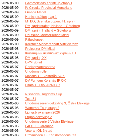
2026-05-09
Gammelstads sprintcup etapp 1
2026-05-09
IV Circuito Provincial Montellano
2026-05-09
Omega Medel
2026-05-09
Haningeträffen, dag 1
2026-05-09
MTBO, Svenska cupen, #1, sprint
2026-05-09
DM, sprintstafett, Halland + Göteborg
2026-05-09
DM, sprint, Halland + Göteborg
2026-05-09
Deutsche Meisterschaft Mittel
2026-05-09
Fäbodloppet
2026-05-09
Kärntner Meisterschaft Mitteldistanz
2026-05-08
Prolog zur DM Mittel
2026-05-08
Командний чемпіонат України E1
2026-05-08
DM, sprint, XX
2026-05-07
DPM Sprint
2026-05-07
Roslagsveteranerna
2026-05-07
Ungdomstrollet
2026-05-07
Motions-OL Västerås SOK
2026-05-07
DV Pumoen Korsnäs IF OK
2026-05-07
Firma-O-Løb 20260507
2026-05-07
2026-05-07
Nissadals Ungdoms Cup
2026-05-07
Test 81
2026-05-06
Ungdomsserien deltävling 3, Östra Blekinge
2026-05-06
Wettersol Tour, etapp 2
2026-05-06
Ljungsbrokampen 2026
2026-05-06
Oligan deltävling 2
2026-05-06
Ungdomsserie 3 Västra Blekinge
2026-05-06
PAOT 1_Gardanne
2026-05-06
Veteran OL 3-stad
2026-05-06
Utmaningen 1 - Karlsbyhedens OK