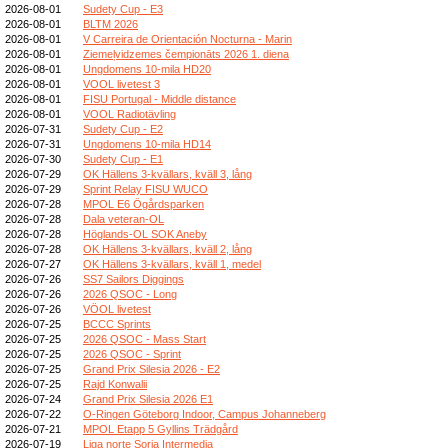
2026-08-01
Sudety Cup - E3
2026-08-01
BLTM 2026
2026-08-01
V Carreira de Orientación Nocturna - Marin
2026-08-01
Ziemeļvidzemes čempionāts 2026 1. diena
2026-08-01
Ungdomens 10-mila HD20
2026-08-01
VOOL livetest 3
2026-08-01
FISU Portugal - Middle distance
2026-08-01
VOOL Radiotävling
2026-07-31
Sudety Cup - E2
2026-07-31
Ungdomens 10-mila HD14
2026-07-30
Sudety Cup - E1
2026-07-29
OK Hällens 3-kvällars, kväll 3, lång
2026-07-29
Sprint Relay FISU WUCO
2026-07-28
MPOL E6 Ögårdsparken
2026-07-28
Dala veteran-OL
2026-07-28
Höglands-OL SOK Aneby
2026-07-28
OK Hällens 3-kvällars, kväll 2, lång
2026-07-27
OK Hällens 3-kvällars, kväll 1, medel
2026-07-26
SS7 Sailors Diggings
2026-07-26
2026 QSOC - Long
2026-07-26
VÖOL livetest
2026-07-25
BCCC Sprints
2026-07-25
2026 QSOC - Mass Start
2026-07-25
2026 QSOC - Sprint
2026-07-25
Grand Prix Silesia 2026 - E2
2026-07-25
Rajd Konwalii
2026-07-24
Grand Prix Silesia 2026 E1
2026-07-22
O-Ringen Göteborg Indoor, Campus Johanneberg
2026-07-21
MPOL Etapp 5 Gyllins Trädgård
2026-07-19
Liga norte Soria Intermedia