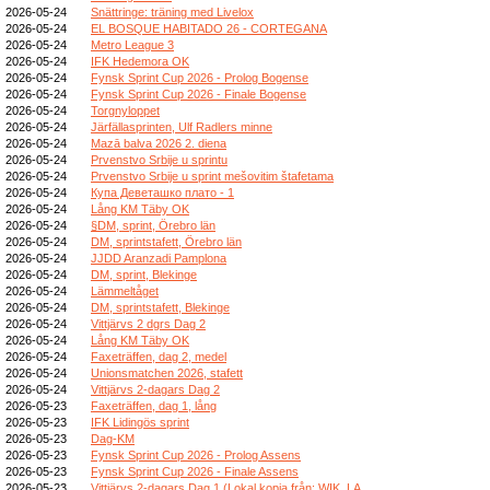
2026-05-24
Snättringe: träning med Livelox
2026-05-24
EL BOSQUE HABITADO 26 - CORTEGANA
2026-05-24
Metro League 3
2026-05-24
IFK Hedemora OK
2026-05-24
Fynsk Sprint Cup 2026 - Prolog Bogense
2026-05-24
Fynsk Sprint Cup 2026 - Finale Bogense
2026-05-24
Torgnyloppet
2026-05-24
Järfällasprinten, Ulf Radlers minne
2026-05-24
Mazā balva 2026 2. diena
2026-05-24
Prvenstvo Srbije u sprintu
2026-05-24
Prvenstvo Srbije u sprint mešovitim štafetama
2026-05-24
Купа Деветашко плато - 1
2026-05-24
Lång KM Täby OK
2026-05-24
§DM, sprint, Örebro län
2026-05-24
DM, sprintstafett, Örebro län
2026-05-24
JJDD Aranzadi Pamplona
2026-05-24
DM, sprint, Blekinge
2026-05-24
Lämmeltåget
2026-05-24
DM, sprintstafett, Blekinge
2026-05-24
Vittjärvs 2 dgrs Dag 2
2026-05-24
Lång KM Täby OK
2026-05-24
Faxeträffen, dag 2, medel
2026-05-24
Unionsmatchen 2026, stafett
2026-05-24
Vittjärvs 2-dagars Dag 2
2026-05-23
Faxeträffen, dag 1, lång
2026-05-23
IFK Lidingös sprint
2026-05-23
Dag-KM
2026-05-23
Fynsk Sprint Cup 2026 - Prolog Assens
2026-05-23
Fynsk Sprint Cup 2026 - Finale Assens
2026-05-23
Vittjärvs 2-dagars Dag 1 (Lokal kopia från: WIK_LA