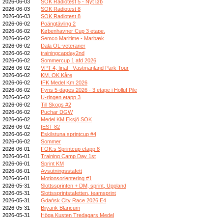
2026-06-03
SOK Radiotest 5 - Nyt løb
2026-06-03
SOK Radiotest 8
2026-06-03
SOK Radiotest 8
2026-06-02
Poängtävling 2
2026-06-02
Københavner Cup 3 etape.
2026-06-02
Semco Maritime - Marbæk
2026-06-02
Dala OL-veteraner
2026-06-02
trainingcapday2nd
2026-06-02
Sommercup 1 afd 2026
2026-06-02
VPT 4, final - Västmanland Park Tour
2026-06-02
KM, OK Kåre
2026-06-02
IFK Medel Km 2026
2026-06-02
Fyns 5-dages 2026 - 3 etape i Holluf Pile
2026-06-02
U-ringen etapp 3
2026-06-02
Till Skogs #2
2026-06-02
Puchar DGW
2026-06-02
Medel KM Eksjö SOK
2026-06-02
tEST 82
2026-06-02
Eskilstuna sprintcup #4
2026-06-02
Sommer
2026-06-01
FOK:s Sprintcup etapp 8
2026-06-01
Training Camp Day 1st
2026-06-01
Sprint KM
2026-06-01
Avsutningsstafett
2026-06-01
Motionsorientering #1
2026-05-31
Slottssprinten + DM, sprint, Uppland
2026-05-31
Slottssprintstafetten, teamsprint
2026-05-31
Gdańsk City Race 2026 E4
2026-05-31
Bijvank Blaricum
2026-05-31
Höga Kusten Tredagars Medel