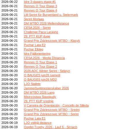
2026-06-22
Idre 3-dagars etapp #1
2026-06-21
Rennes O Tour Etape 3
2026-06-21
Rennes O Tour Etape 4
2026-06-21
LM Sprint für Burgenland u. Steiermark
2026-06-21
Sprint Morlaas
2026-06-21
DM MTBO 2026 Mellemdistance
2026-06-21
CESA 2026 - Sprint
2026-06-21
Challenge Paca Laragne
2026-06-21
29. PTT KUP duge
2026-06-21
Grand Prix Zdzieszowic MTBO - Klasyk
2026-06-21
Puchar Lata E2
2026-06-21
Puchar Elbląg
2026-06-21
Idre Fjällorientering
2026-06-21
CESA 2026 - Media Distancia
2026-06-20
Rennes O Tour Etape 1
2026-06-20
Rennes O Tour Etape 2
2026-06-20
2026 AOC Winter Sprint - Selwyn
2026-06-20
O BAUGES juin26 samedi
2026-06-20
O BAUGES juin26 MD2
2026-06-20
LJO Stafete
2026-06-20
Jammerbugtmesterskaber 2026
2026-06-20
DM MTBO 2026 Lang
2026-06-20
Mistrzostwa Stawigudy
2026-06-20
29. PTT KUP srednje
2026-06-20
V Carreira de Orientación - Concello de Silleda
2026-06-20
Grand Prix Zdzieszowic MTBO - Sredni
2026-06-20
Grand Prix Zdzieszowic MTBO - Sprint
2026-06-20
Puchar Lata E1
2026-06-19
LJO vidējā distance
2026-06-19
Oepfel-Trophy 2026 - Lauf 6 - Sirnach