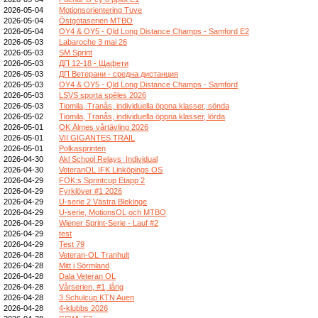
2026-05-04
Motionsorientering Tuve
2026-05-04
Östgötaserien MTBO
2026-05-04
OY4 & OY5 - Qld Long Distance Champs - Samford E2
2026-05-03
Labaroche 3 mai 26
2026-05-03
SM Sprint
2026-05-03
ДП 12-18 - Щафети
2026-05-03
ДП Ветерани - средна дистанция
2026-05-03
OY4 & OY5 - Qld Long Distance Champs - Samford
2026-05-03
LSVS sporta spēles 2026
2026-05-03
Tiomila, Tranås, individuella öppna klasser, sönda
2026-05-02
Tiomila, Tranås, individuella öppna klasser, lörda
2026-05-01
OK Älmes vårtävling 2026
2026-05-01
VII GIGANTES TRAIL
2026-05-01
Polkasprinten
2026-04-30
Akl School Relays_Individual
2026-04-30
VeteranOL IFK Linköpings OS
2026-04-29
FOK:s Sprintcup Etapp 2
2026-04-29
Fyrklöver #1 2026
2026-04-29
U-serie 2 Västra Blekinge
2026-04-29
U-serie, MotionsOL och MTBO
2026-04-29
Wiener Sprint-Serie - Lauf #2
2026-04-29
test
2026-04-29
Test 79
2026-04-28
Veteran-OL Tranhult
2026-04-28
Mitt i Sörmland
2026-04-28
Dala Veteran OL
2026-04-28
Vårserien, #1, lång
2026-04-28
3.Schulcup KTN Auen
2026-04-28
4-klubbs 2026