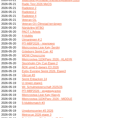
2026-05-21
Radio Test 2026 MeOS
2026-05-21
Radiotest 2
2026-05-21
Radiotest 2
2026-05-21
Radiotest 4
2026-05-21
Veteran-OL
2026-05-21
Veteran-Ol i Ölmstad terrängen
2026-05-20
Närtävling MTBO
2026-05-20
PAOT L'Arbois
2026-05-20
4-klubbs
2026-05-20
Utmaningen # 2
2026-05-20
РП-МВР2026 - приложно
2026-05-20
Mistrzostwa Lisie Kąty Śerdni
2026-05-20
Göteborg Sprint Cup, #2
2026-05-20
WOW Choszczno
2026-05-20
Mistrzostwa 11DKPanc 2026 - KLASYK
2026-05-20
Stockholm City Cup Etapp 2
2026-05-19
ÅOK ungd 5-dagars E3 2026
2026-05-19
Eslöv Evening Sprint 2026. Etapp3
2026-05-19
Vårcup #3
2026-05-19
Sprint Enbacken 14
2026-05-19
U-ringen etapp1
2026-05-19
Wr. Schulmeisterschaft 2025/26
2026-05-19
РП-МВР2026 - индивидуално
2026-05-19
Mistrzostwa Lisie Kąty Klasyk
2026-05-19
Mistrzostwa 11DKPanc 2026 - MIDDLE
2026-05-19
5-klubbsmatch #3
2026-05-19
2026-05-19
Ungdomsserien #3 2026
2026-05-19
Metrocup 2026 etape 3