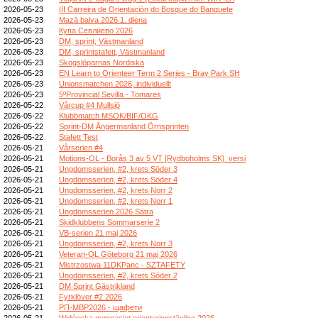
2026-05-23
III Carreira de Orientación do Bosque do Banquete
2026-05-23
Mazā balva 2026 1. diena
2026-05-23
Купа Севлиево 2026
2026-05-23
DM, sprint, Västmanland
2026-05-23
DM, sprintstafett, Västmanland
2026-05-23
Skogslöparnas Nordiska
2026-05-23
EN Learn to Orienteer Term 2 Series - Bray Park SH
2026-05-23
Unionsmatchen 2026, individuellt
2026-05-23
5ºProvincial Sevilla - Tomares
2026-05-22
Vårcup #4 Mullsjö
2026-05-22
Klubbmatch MSOK/BIF/OKG
2026-05-22
Sprint-DM Ångermanland Örnsprinten
2026-05-22
Stafett Test
2026-05-21
Vårserien #4
2026-05-21
Motions-OL - Borås 3 av 5 VT [Rydboholms SK]_versi
2026-05-21
Ungdomsserien, #2, krets Söder 3
2026-05-21
Ungdomsserien, #2, krets Söder 4
2026-05-21
Ungdomsserien, #2, krets Norr 2
2026-05-21
Ungdomsserien, #2, krets Norr 1
2026-05-21
Ungdomsserien 2026 Sätra
2026-05-21
Skidklubbens Sommarserie 2
2026-05-21
VB-serien 21 maj 2026
2026-05-21
Ungdomsserien, #2, krets Norr 3
2026-05-21
Veteran-OL Göteborg 21 maj 2026
2026-05-21
Mistrzostwa 11DKPanc - SZTAFETY
2026-05-21
Ungdomsserien, #2, krets Söder 2
2026-05-21
DM Sprint Gästrikland
2026-05-21
Fyrklöver #2 2026
2026-05-21
РП-МВР2026 - щафети
2026-05-21
Widénska gymnasiet orienteringstävling 2026