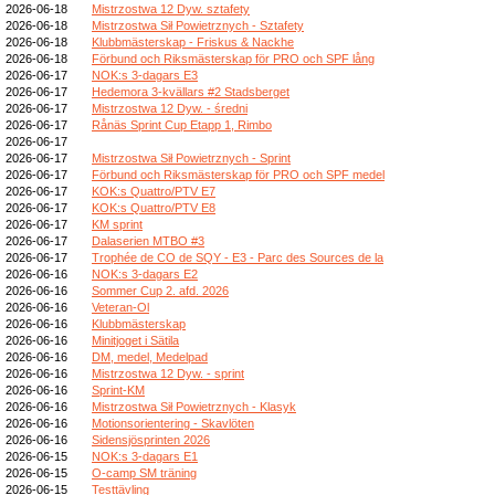
2026-06-18
Mistrzostwa 12 Dyw. sztafety
2026-06-18
Mistrzostwa Sił Powietrznych - Sztafety
2026-06-18
Klubbmästerskap - Friskus & Nackhe
2026-06-18
Förbund och Riksmästerskap för PRO och SPF lång
2026-06-17
NOK:s 3-dagars E3
2026-06-17
Hedemora 3-kvällars #2 Stadsberget
2026-06-17
Mistrzostwa 12 Dyw. - średni
2026-06-17
Rånäs Sprint Cup Etapp 1, Rimbo
2026-06-17
2026-06-17
Mistrzostwa Sił Powietrznych - Sprint
2026-06-17
Förbund och Riksmästerskap för PRO och SPF medel
2026-06-17
KOK:s Quattro/PTV E7
2026-06-17
KOK:s Quattro/PTV E8
2026-06-17
KM sprint
2026-06-17
Dalaserien MTBO #3
2026-06-17
Trophée de CO de SQY - E3 - Parc des Sources de la
2026-06-16
NOK:s 3-dagars E2
2026-06-16
Sommer Cup 2. afd. 2026
2026-06-16
Veteran-Ol
2026-06-16
Klubbmästerskap
2026-06-16
Minitjoget i Sätila
2026-06-16
DM, medel, Medelpad
2026-06-16
Mistrzostwa 12 Dyw. - sprint
2026-06-16
Sprint-KM
2026-06-16
Mistrzostwa Sił Powietrznych - Klasyk
2026-06-16
Motionsorientering - Skavlöten
2026-06-16
Sidensjösprinten 2026
2026-06-15
NOK:s 3-dagars E1
2026-06-15
O-camp SM träning
2026-06-15
Testtävling