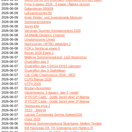
2026-06-09
Fyns 5-dages 2026 - 5 etape i Åløkke skoven
2026-06-09
Dalaveteran 260609
2026-06-09
Leksandsserien #2
2026-06-09
Kreis-Kinder- und Jugendspiele Meissen
2026-06-09
Sommaravslutning
2026-06-08
Sprint-KM
2026-06-08
Varsinais-Suomen Kompassiviesti 2026
2026-06-08
SA Middle Distance Champs
2026-06-08
Ungdomsserie Umeå
2026-06-08
Närkeserien i MTBO deltävling 2
2026-06-08
FOK:s Sprintcup etapp 9
2026-06-08
Resan 2026 Etapp 1
2026-06-07
Midtjysk Sommerweekend, Linå Vesterskov
2026-06-07
Ösaträffen dag 3
2026-06-07
Ösaträffen dag 3 DH14-DH16 Jaktstart
2026-06-07
Ösaträffen dag 3-Stafettligan
2026-06-07
CdL OAlp Chamrousse 2026 - MD2
2026-06-07
CLRS Baixas 2026
2026-06-07
UTPV 2026
2026-06-07
Bredarydssprinten
2026-06-07
Västerbottens 3-dagars, dag 3, medel
2026-06-07
3ª PCOP Cádiz - Doble Sprint Vejer 1ª Manga
2026-06-07
3ª PCOP Cádiz - Doble Sprint Vejer 2ª Manga
2026-06-07
Черешова купа 2
2026-06-07
TEST - BANYA
2026-06-07
Latvijas Čempionāts Sprinta Stafetē2026
2026-06-07
Ques 2026
2026-06-06
Midtjysk Sommerweekend Skærbøge, Mellem Testløb
2026-06-06
KM Hästveda OK, FK Göingarna och Härlövs IF