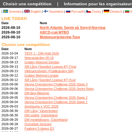
Choisir une compétition
|
Information pour les organisateur
|
Svenska
|
English
|
Suomeksi
|
Русский
|
Česky
|
Deutsch
|
б
LIVE TODAY!
Date
Nom
2026-08-10
North Atlantic Sprint på Smyril Norröna
2026-08-10
ABCD-cup MTBO
2026-08-10
Motionsorientering Tuve
Choisir une compétition
Date
Nom
2026-10-04
TEST 1 - DM-Hold 2026
2026-09-17
Veterantävling 26-16
2026-09-13
Golden Wekend Söndag
2026-09-13
SM Lång (Swedish League #7) Final
2026-09-13
Vildmarksfejden (Publiktävling SM)
2026-09-12
Golden Wekend Lördag
2026-09-12
SM Lång (Swedish League #7) Kval
2026-09-06
Vienna Orienteering Challenge 2026 Stage 3
2026-09-06
Vienna Orienteering Challenge 2026 Sprint Relay
2026-09-06
DM lång Blekinge
2026-09-05
Vienna Orienteering Challenge 2026 Stage 2
2026-09-04
Vienna Orienteering Challenge 2026 Stage 1
2026-09-03
Sprintserie x VOC 2026
2026-08-30
DM-Lång, Västerbotten
2026-08-30
DM stafett, Gästrikland
2026-08-29
DM medeldistans, Gästrikland
2026-08-28
ÖstraNatt Seskarö
2026-08-27
Faaborg 3-dages E3