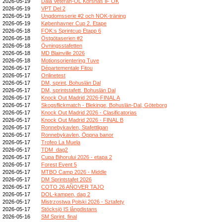
2026-05-19
Dala Veteran-OL Korsnäs IF OK
2026-05-19
VPT Del 2
2026-05-19
Ungdomsserie #2 och NOK-träning
2026-05-19
Københavner Cup 2. Etape
2026-05-18
FOK:s Sprintcup Etapp 6
2026-05-18
Östgötaserien #2
2026-05-18
Övningsstafetten
2026-05-18
MD Blainville 2026
2026-05-18
Motionsorientering Tuve
2026-05-17
Départementale Fitou
2026-05-17
Onlinetest
2026-05-17
DM, sprint, Bohuslän Dal
2026-05-17
DM, sprintstafett, Bohuslän Dal
2026-05-17
Knock Out Madrid 2026-FINAL A
2026-05-17
Skogsflickmatch - Blekinge, Bohuslän-Dal, Göteborg
2026-05-17
Knock Out Madrid 2026 - Clasificatorias
2026-05-17
Knock Out Madrid 2026 - FINAL B
2026-05-17
Ronnebykavlen, Stafettligan
2026-05-17
Ronnebykavlen, Öppna banor
2026-05-17
Trofeo La Muela
2026-05-17
TDM_dag2
2026-05-17
Cupa Bihorului 2026 - etapa 2
2026-05-17
Forest Event 5
2026-05-17
MTBO Camp 2026 - Middle
2026-05-17
DM Sprintstafet 2026
2026-05-17
COTO 26 AÑOVER TAJO
2026-05-17
DOL-kampen, dag 2
2026-05-17
Mistrzostwa Polski 2026 - Sztafety
2026-05-17
Stöcksjö IS långdistans
2026-05-16
SM Sprint, final