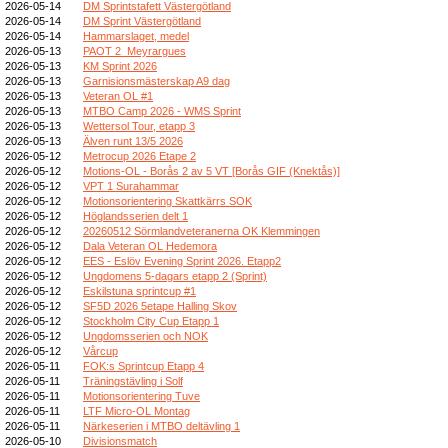
2026-05-14
DM Sprintstafett Västergötland
2026-05-14
DM Sprint Västergötland
2026-05-14
Hammarslaget, medel
2026-05-13
PAOT 2_Meyrargues
2026-05-13
KM Sprint 2026
2026-05-13
Garnisionsmästerskap A9 dag
2026-05-13
Veteran OL #1
2026-05-13
MTBO Camp 2026 - WMS Sprint
2026-05-13
Wettersol Tour, etapp 3
2026-05-13
Älven runt 13/5 2026
2026-05-12
Metrocup 2026 Etape 2
2026-05-12
Motions-OL - Borås 2 av 5 VT [Borås GIF (Knektås)]
2026-05-12
VPT 1 Surahammar
2026-05-12
Motionsorientering Skattkärrs SOK
2026-05-12
Höglandsserien delt 1
2026-05-12
20260512 Sörmlandveteranerna OK Klemmingen
2026-05-12
Dala Veteran OL Hedemora
2026-05-12
EES - Eslöv Evening Sprint 2026. Etapp2
2026-05-12
Ungdomens 5-dagars etapp 2 (Sprint)
2026-05-12
Eskilstuna sprintcup #1
2026-05-12
SF5D 2026 5etape Halling Skov
2026-05-12
Stockholm City Cup Etapp 1
2026-05-12
Ungdomsserien och NOK
2026-05-12
Vårcup
2026-05-11
FOK:s Sprintcup Etapp 4
2026-05-11
Träningstävling i Solf
2026-05-11
Motionsorientering Tuve
2026-05-11
LTF Micro-OL Montag
2026-05-11
Närkeserien i MTBO deltävling 1
2026-05-10
Divisionsmatch