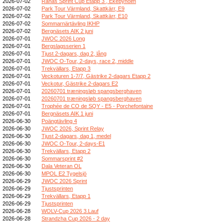
2026-07-02
Rånäs Sprint Cup Etapp 3 , Ekebyholm
2026-07-02
Park Tour Värmland, Skattkärr, E9
2026-07-02
Park Tour Värmland, Skattkärr, E10
2026-07-02
Sommarnärtävling IKHP
2026-07-02
Bergnäsets AIK 2 juni
2026-07-01
JWOC 2026 Long
2026-07-01
Bergslagsserien 1
2026-07-01
Tjust 2-dagars, dag 2, lång
2026-07-01
JWOC O-Tour, 2-days, race 2, middle
2026-07-01
Trekvällars, Etapp 3
2026-07-01
Veckoturen 1-7/7, Gästrike 2-dagars Etapp 2
2026-07-01
Veckotur, Gästrike 2-dagars E2
2026-07-01
20260701 træningsløb spangsberghaven
2026-07-01
20260701 træningsløb spangsberghaven
2026-07-01
Trophée de CO de SQY - E5 - Porchefontaine
2026-07-01
Bergnäsets AIK 1 juni
2026-06-30
Poängtävling 4
2026-06-30
JWOC 2026, Sprint Relay
2026-06-30
Tjust 2-dagars, dag 1, medel
2026-06-30
JWOC O-Tour, 2-days-E1
2026-06-30
Trekvällars, Etapp 2
2026-06-30
Sommarsprint #2
2026-06-30
Dala Veteran OL
2026-06-30
MPOL E2 Tygelsjö
2026-06-29
JWOC 2026 Sprint
2026-06-29
Tjustsprinten
2026-06-29
Trekvällars, Etapp 1
2026-06-29
Tjustsprinten
2026-06-28
WOLV-Cup 2026 3.Lauf
2026-06-28
Strandzha Cup 2026 - 2 day