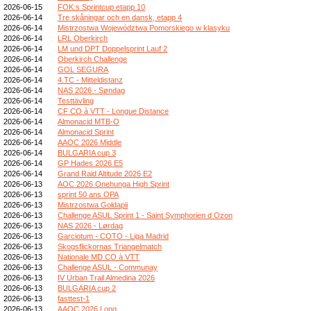
2026-06-15
FOK:s Sprintcup etapp 10
2026-06-14
Tre skåningar och en dansk, etapp 4
2026-06-14
Mistrzostwa Województwa Pomorskiego w klasyku
2026-06-14
LRL Oberkirch
2026-06-14
LM und DPT Doppelsprint Lauf 2
2026-06-14
Oberkirch Challenge
2026-06-14
GOL SEGURA
2026-06-14
4.TC - Mitteldistanz
2026-06-14
NAS 2026 - Søndag
2026-06-14
Testtävling
2026-06-14
CF CO à VTT - Longue Distance
2026-06-14
Almonacid MTB-O
2026-06-14
Almonacid Sprint
2026-06-14
AAOC 2026 Middle
2026-06-14
BULGARIA cup 3
2026-06-14
GP Hades 2026 E5
2026-06-14
Grand Raid Altitude 2026 E2
2026-06-13
AOC 2026 Onehunga High Sprint
2026-06-13
sprint 50 ans OPA
2026-06-13
Mistrzostwa Gołdapii
2026-06-13
Challenge ASUL Sprint 1 - Saint Symphorien d Ozon
2026-06-13
NAS 2026 - Lørdag
2026-06-13
Garciotum - COTO - Liga Madrid
2026-06-13
Skogsflickornas Triangelmatch
2026-06-13
Nationale MD CO à VTT
2026-06-13
Challenge ASUL - Communay
2026-06-13
IV Urban Trail Almedina 2026
2026-06-13
BULGARIA cup 2
2026-06-13
fasttest-1
2026-06-13
AAOC 2026 Long