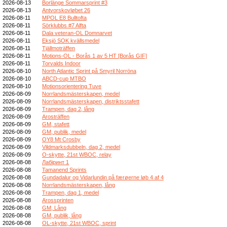
2026-08-13
Borlänge Sommarsprint #3
2026-08-13
Antvorskovløbet 26
2026-08-11
MPOL E8 Bulltofta
2026-08-11
Sörklubbs #7 Alfta
2026-08-11
Dala veteran-OL Domnarvet
2026-08-11
Eksjö SOK kvällsmedel
2026-08-11
Tjällmoträffen
2026-08-11
Motions-OL - Borås 1 av 5 HT [Borås GIF]
2026-08-11
Torvalds Indoor
2026-08-10
North Atlantic Sprint på Smyril Norröna
2026-08-10
ABCD-cup MTBO
2026-08-10
Motionsorientering Tuve
2026-08-09
Norrlandsmästerskapen, medel
2026-08-09
Norrlandsmästerskapen, distriktsstafett
2026-08-09
Trampen, dag 2, lång
2026-08-09
Arosträffen
2026-08-09
GM, stafett
2026-08-09
GM, publik, medel
2026-08-09
OY8 Mt Crosby
2026-08-09
Vildmarksdubbeln, dag 2, medel
2026-08-09
O-skytte, 21st WBOC, relay
2026-08-08
Лабіринт 1
2026-08-08
Tamanend Sprints
2026-08-08
Gundadalur og Vidarlundin på færøerne løb 4 af 4
2026-08-08
Norrlandsmästerskapen, lång
2026-08-08
Trampen, dag 1, medel
2026-08-08
Arossprinten
2026-08-08
GM, Lång
2026-08-08
GM, publik, lång
2026-08-08
OL-skytte, 21st WBOC, sprint