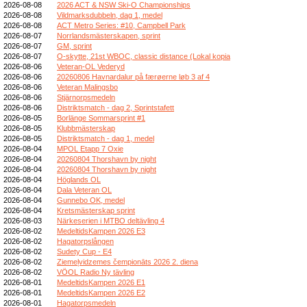
2026-08-08
2026 ACT & NSW Ski-O Championships
2026-08-08
Vildmarksdubbeln, dag 1, medel
2026-08-08
ACT Metro Series: #10, Campbell Park
2026-08-07
Norrlandsmästerskapen, sprint
2026-08-07
GM, sprint
2026-08-07
O-skytte, 21st WBOC, classic distance (Lokal kopia
2026-08-06
Veteran-OL Vederyd
2026-08-06
20260806 Havnardalur på færøerne løb 3 af 4
2026-08-06
Veteran Malingsbo
2026-08-06
Stjärnorpsmedeln
2026-08-06
Distriktsmatch - dag 2, Sprintstafett
2026-08-05
Borlänge Sommarsprint #1
2026-08-05
Klubbmästerskap
2026-08-05
Distriktsmatch - dag 1, medel
2026-08-04
MPOL Etapp 7 Oxie
2026-08-04
20260804 Thorshavn by night
2026-08-04
20260804 Thorshavn by night
2026-08-04
Höglands OL
2026-08-04
Dala Veteran OL
2026-08-04
Gunnebo OK, medel
2026-08-04
Kretsmästerskap sprint
2026-08-03
Närkeserien i MTBO deltävling 4
2026-08-02
MedeltidsKampen 2026 E3
2026-08-02
Hagatorpslången
2026-08-02
Sudety Cup - E4
2026-08-02
Ziemeļvidzemes čempionāts 2026 2. diena
2026-08-02
VÖOL Radio Ny tävling
2026-08-01
MedeltidsKampen 2026 E1
2026-08-01
MedeltidsKampen 2026 E2
2026-08-01
Hagatorpsmedeln