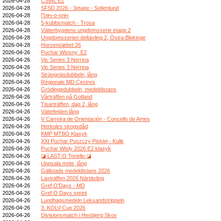
2026-04-28
CSWL E2
2026-04-28
SF5D 2026 - 3etape - Sofienlund
2026-04-28
Пліч-о-пліч
2026-04-28
5-kubbsmatch - Trosa
2026-04-28
Vätterbygdens ungdomsserie etapp 2
2026-04-28
Ungdomsserien deltävling 2, Östra Blekinge
2026-04-28
Horsensløbet 26
2026-04-26
Puchar Wiosny_E2
2026-04-26
Vic Series 3 Nerrina
2026-04-26
Vic Series 3 Nerrina
2026-04-26
Strängnäsdubbeln, lång
2026-04-26
Régionale MD Cestres
2026-04-26
Grödingedubbeln, medeldistans
2026-04-26
Vårträffen på Gotland
2026-04-26
Tisarträffen, dag 2, lång
2026-04-26
Vättefejden lång
2026-04-26
V Carreira de Orientación - Concello de Ames
2026-04-26
Herkules skogsdåd
2026-04-26
KMP MTBO Klasyk
2026-04-26
XXI Puchar Puszczy Piskiej - Kulik
2026-04-26
Puchar Wisły 2026 E2 klasyk
2026-04-26
◪ LAST-O Toriello ◪
2026-04-26
Uppsala möte, lång
2026-04-26
Gällstads medeldistans 2026
2026-04-26
Laxträffen 2026 Närtävling
2026-04-26
Gref O'Days - MD
2026-04-26
Gref O Days sprint
2026-04-26
Lundhagsmedeln Leksandstrippeln
2026-04-26
3. KOLV-Cup 2026
2026-04-26
Divisionsmatch i Hesbjerg Skov