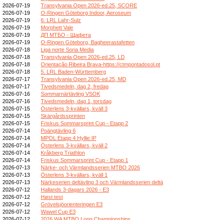
2026-07-19
Transylvania Open 2026-ed.25, SCORE
2026-07-19
O-Ringen Göteborg Indoor, Aeroseum
2026-07-19
6. LRL Lahr-Sulz
2026-07-19
Morphett Vale
2026-07-19
ДП МТБО - Щафета
2026-07-19
O-Ringen Göteborg, Bagheerastafetten
2026-07-18
Liga norte Soria Media
2026-07-18
Transylvania Open 2026-ed.25, LD
2026-07-18
Orientação Ribeira Brava-https://ctmpontadosol.pt
2026-07-18
5. LRL Baden-Württemberg
2026-07-17
Transylvania Open 2026-ed.25, MD
2026-07-17
Tivedsmedeln, dag 2, fredag
2026-07-16
Sommarnärtävling VSOK
2026-07-16
Tivedsmedeln, dag 1, torsdag
2026-07-15
Österlens 3-kvällars, kväll 3
2026-07-15
Skärgårdssprinten
2026-07-15
Friskus Sommarsprint Cup - Etapp 2
2026-07-14
Poängtävling 6
2026-07-14
MPOL Etapp 4 Hyllie IP
2026-07-14
Österlens 3-kvällars, kväll 2
2026-07-14
Kråkberg Triathlon
2026-07-14
Friskus Sommarsprint Cup - Etapp 1
2026-07-13
Närke- och Värmlandsserien MTBO 2026
2026-07-13
Österlens 3-kvällars, kväll 1
2026-07-13
Närkeserien deltävling 3 och Värmlandsserien deltä
2026-07-12
Hallands 3-dagars 2026 - E3
2026-07-12
Høst test
2026-07-12
Grövelsjöorienteringen E3
2026-07-12
Wawel Cup E3
2026-07-12
2026 WA MTBO Long Championships