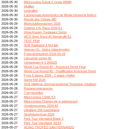
2026-05-30
Mistrzostwa Kobułt 6 runda MWiM
2026-05-30
Skällan
2026-05-30
Lindvallen
2026-05-30
Campeonato Autonómico de Media Distancia fedocv
2026-05-30
Revole des Chirats MD
2026-05-29
Björkstubbematchen 2026
2026-05-29
Gdańsk City Race 2026 E1
2026-05-29
Höga Kusten Tredagars Sprint
2026-05-29
WCS Spec Race #1 Kinnekulle E1
2026-05-29
TEST PEW
2026-05-29
SOK Radiotest 4 Nyt løb
2026-05-28
Veteran-OL, Södra Vätterbygden
2026-05-28
Friskvårdslunken 2026-05-28
2026-05-28
Leksands serien #1
2026-05-28
Utmaningen # 3 260528
2026-05-28
World Cup Round #2 - Knockout Sprint Final
2026-05-28
World Cup Round #2 - Qualification Knockout Sprint
2026-05-28
Fyns 5-dages 2026 - 2 etape i Højby
2026-05-28
Sprint-KM 2026
2026-05-28
SOK Midtjysk Sommerweekend Testsetup i klubben
2026-05-28
Roslagsveteranerna
2026-05-27
Trarydsgrillen
2026-05-27
Mistrzostwa CSWL E3
2026-05-27
Mistrzostwa Orientuj się w aglomeracji
2026-05-27
Ungdomsserien 2026 #2
2026-05-27
Ultralång-DM Gästrikland
2026-05-27
Skolmästerskap 2026
2026-05-27
Park Tour Värmland Etapp 3
2026-05-27
Park Tour Värmland, Kil E4
2026-05-27
ACING TROFEO SAN FERNANDO