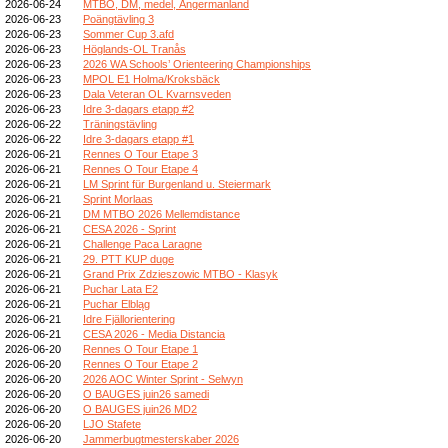
2026-06-24
MTBO, DM, medel, Ångermanland
2026-06-23
Poängtävling 3
2026-06-23
Sommer Cup 3.afd
2026-06-23
Höglands-OL Tranås
2026-06-23
2026 WA Schools’ Orienteering Championships
2026-06-23
MPOL E1 Holma/Kroksbäck
2026-06-23
Dala Veteran OL Kvarnsveden
2026-06-23
Idre 3-dagars etapp #2
2026-06-22
Träningstävling
2026-06-22
Idre 3-dagars etapp #1
2026-06-21
Rennes O Tour Etape 3
2026-06-21
Rennes O Tour Etape 4
2026-06-21
LM Sprint für Burgenland u. Steiermark
2026-06-21
Sprint Morlaas
2026-06-21
DM MTBO 2026 Mellemdistance
2026-06-21
CESA 2026 - Sprint
2026-06-21
Challenge Paca Laragne
2026-06-21
29. PTT KUP duge
2026-06-21
Grand Prix Zdzieszowic MTBO - Klasyk
2026-06-21
Puchar Lata E2
2026-06-21
Puchar Elbląg
2026-06-21
Idre Fjällorientering
2026-06-21
CESA 2026 - Media Distancia
2026-06-20
Rennes O Tour Etape 1
2026-06-20
Rennes O Tour Etape 2
2026-06-20
2026 AOC Winter Sprint - Selwyn
2026-06-20
O BAUGES juin26 samedi
2026-06-20
O BAUGES juin26 MD2
2026-06-20
LJO Stafete
2026-06-20
Jammerbugtmesterskaber 2026