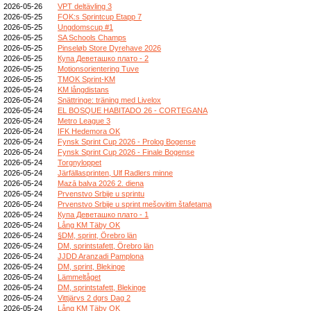
2026-05-26
VPT deltävling 3
2026-05-25
FOK:s Sprintcup Etapp 7
2026-05-25
Ungdomscup #1
2026-05-25
SA Schools Champs
2026-05-25
Pinseløb Store Dyrehave 2026
2026-05-25
Купа Деветашко плато - 2
2026-05-25
Motionsorientering Tuve
2026-05-25
TMOK Sprint-KM
2026-05-24
KM långdistans
2026-05-24
Snättringe: träning med Livelox
2026-05-24
EL BOSQUE HABITADO 26 - CORTEGANA
2026-05-24
Metro League 3
2026-05-24
IFK Hedemora OK
2026-05-24
Fynsk Sprint Cup 2026 - Prolog Bogense
2026-05-24
Fynsk Sprint Cup 2026 - Finale Bogense
2026-05-24
Torgnyloppet
2026-05-24
Järfällasprinten, Ulf Radlers minne
2026-05-24
Mazā balva 2026 2. diena
2026-05-24
Prvenstvo Srbije u sprintu
2026-05-24
Prvenstvo Srbije u sprint mešovitim štafetama
2026-05-24
Купа Деветашко плато - 1
2026-05-24
Lång KM Täby OK
2026-05-24
§DM, sprint, Örebro län
2026-05-24
DM, sprintstafett, Örebro län
2026-05-24
JJDD Aranzadi Pamplona
2026-05-24
DM, sprint, Blekinge
2026-05-24
Lämmeltåget
2026-05-24
DM, sprintstafett, Blekinge
2026-05-24
Vittjärvs 2 dgrs Dag 2
2026-05-24
Lång KM Täby OK