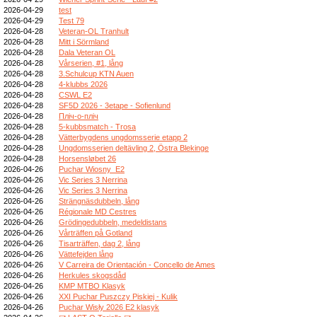
2026-04-29
test
2026-04-29
Test 79
2026-04-28
Veteran-OL Tranhult
2026-04-28
Mitt i Sörmland
2026-04-28
Dala Veteran OL
2026-04-28
Vårserien, #1, lång
2026-04-28
3.Schulcup KTN Auen
2026-04-28
4-klubbs 2026
2026-04-28
CSWL E2
2026-04-28
SF5D 2026 - 3etape - Sofienlund
2026-04-28
Пліч-о-пліч
2026-04-28
5-kubbsmatch - Trosa
2026-04-28
Vätterbygdens ungdomsserie etapp 2
2026-04-28
Ungdomsserien deltävling 2, Östra Blekinge
2026-04-28
Horsensløbet 26
2026-04-26
Puchar Wiosny_E2
2026-04-26
Vic Series 3 Nerrina
2026-04-26
Vic Series 3 Nerrina
2026-04-26
Strängnäsdubbeln, lång
2026-04-26
Régionale MD Cestres
2026-04-26
Grödingedubbeln, medeldistans
2026-04-26
Vårträffen på Gotland
2026-04-26
Tisarträffen, dag 2, lång
2026-04-26
Vättefejden lång
2026-04-26
V Carreira de Orientación - Concello de Ames
2026-04-26
Herkules skogsdåd
2026-04-26
KMP MTBO Klasyk
2026-04-26
XXI Puchar Puszczy Piskiej - Kulik
2026-04-26
Puchar Wisły 2026 E2 klasyk