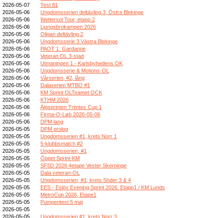
2026-05-07
Test 81
2026-05-06
Ungdomsserien deltävling 3, Östra Blekinge
2026-05-06
Wettersol Tour, etapp 2
2026-05-06
Ljungsbrokampen 2026
2026-05-06
Oligan deltävling 2
2026-05-06
Ungdomsserie 3 Västra Blekinge
2026-05-06
PAOT 1_Gardanne
2026-05-06
Veteran OL 3-stad
2026-05-06
Utmaningen 1 - Karlsbyhedens OK
2026-05-06
Ungdomsserie & Motions-OL
2026-05-06
Vårserien, #2, lång
2026-05-06
Dalaserien MTBO #1
2026-05-06
KM Sprint OLTeamet OCK
2026-05-06
KTHM 2026
2026-05-06
Älgsprinten Trimtex Cup 1
2026-05-06
Firma-O-Løb 2026-05-06
2026-05-06
DPM lang
2026-05-05
DPM prolog
2026-05-05
Ungdomsserien #1, krets Norr 1
2026-05-05
5-klubbsmatch #2
2026-05-05
Ungdomsserien, #1
2026-05-05
Öppet Sprint-KM
2026-05-05
SF5D 2026 4etape Vester Skerninge
2026-05-05
Dala veteran-OL
2026-05-05
Ungdomsserien, #1, krets Söder 3 & 4
2026-05-05
EES - Eslöv Evening Sprint 2026. Etapp1 / KM Lunds
2026-05-05
MetroCup 2026, Etape1
2026-05-05
Pumpentest 5 maj
2026-05-05
2026-05-05
Ungdomsserien #1, krets Norr 3