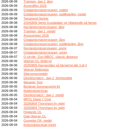
2026-08-09
Trampen, dag 2, lång
2026-08-09
Arosträffen 2026
2026-08-09
Götalandsmästerskapen, stafett
2026-08-09
Götalandsmästerskapen, publiktävling, medel
2026-08-08
Tamanend Sprints
2026-08-08
20260808 Sprint Gundadalur og Vidarlundin på færøe
2026-08-08
Norrlandsmästerskapen, lång
2026-08-08
Trampen, dag 1, medel
2026-08-08
Arossprinten 2026
2026-08-08
Götalandsmästerskapen, lång
2026-08-08
Götalandsmästerskapen, publiktävling, lång
2026-08-07
Norrlandsmästerskapen, sprint
2026-08-07
Götalandsmästerskapen, sprint
2026-08-07
O-skytte, 21st WBOC, classic distance
2026-08-06
Veteran-OL Vederyd
2026-08-06
20260806 Havnardalur på færøerne løb 3 af 4
2026-08-06
Veteran Malingsbo
2026-08-06
Stjärnorpsmedeln
2026-08-06
Distriktsmatch - dag 2, Sprintstafett
2026-08-06
Manager Test
2026-08-05
Borlänge Sommarsprint #1
2026-08-05
Klubbmästerskap
2026-08-05
Distriktsmatch - dag 1, medel
2026-08-04
MPOL Etapp 7 Oxie
2026-08-04
20260804 Thorshavn by night
2026-08-04
20260804 Thorshavn by night
2026-08-04
Höglands OL
2026-08-04
Dala Veteran OL
2026-08-04
Gunnebo OK, medel
2026-08-04
Kretsmästerskap sprint