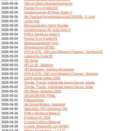
2026-05-05
Vårcup Södra Skaraborgskretsen
2026-05-05
Puchar D-cy 8 pplot E2
2026-05-05
Ungdomsserien #1 Krets Söder 1
2026-05-05
Wr. Paarlauf-Schulmeisterschaft 2025/26 - 3. Lauf
2026-05-05
Jonas test
2026-05-05
Biskopsgårdens Sprint Rumble
2026-05-05
Ungdomsserien #1, krets Norr 2
2026-05-04
FOK:s Sprintcup etapp 3
2026-05-04
Puchar D-cy 8 pplot E1
2026-05-04
Motionsorientering Tuve
2026-05-04
Östgötaserien MTBO
2026-05-04
OY4 & OY5 - Qld Long Distance Champs - Samford E2
2026-05-03
Labaroche 3 mai 26
2026-05-03
SM Sprint
2026-05-03
ДП 12-18 - Щафети
2026-05-03
ДП Ветерани - средна дистанция
2026-05-03
OY4 & OY5 - Qld Long Distance Champs - Samford
2026-05-03
LSVS sporta spēles 2026
2026-05-03
Tiomila, Tranås, individuella öppna klasser, sönda
2026-05-02
Tiomila, Tranås, individuella öppna klasser, lörda
2026-05-01
OK Älmes vårtävling 2026
2026-05-01
VII GIGANTES TRAIL
2026-05-01
Polkasprinten
2026-04-30
Akl School Relays_Individual
2026-04-30
VeteranOL IFK Linköpings OS
2026-04-29
FOK:s Sprintcup Etapp 2
2026-04-29
Fyrklöver #1 2026
2026-04-29
U-serie 2 Västra Blekinge
2026-04-29
U-serie, MotionsOL och MTBO
2026-04-29
Wiener Sprint-Serie - Lauf #2