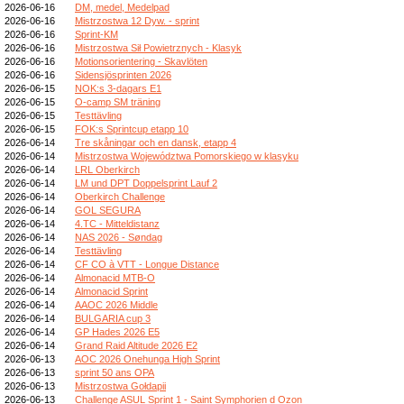
2026-06-16
DM, medel, Medelpad
2026-06-16
Mistrzostwa 12 Dyw. - sprint
2026-06-16
Sprint-KM
2026-06-16
Mistrzostwa Sił Powietrznych - Klasyk
2026-06-16
Motionsorientering - Skavlöten
2026-06-16
Sidensjösprinten 2026
2026-06-15
NOK:s 3-dagars E1
2026-06-15
O-camp SM träning
2026-06-15
Testtävling
2026-06-15
FOK:s Sprintcup etapp 10
2026-06-14
Tre skåningar och en dansk, etapp 4
2026-06-14
Mistrzostwa Województwa Pomorskiego w klasyku
2026-06-14
LRL Oberkirch
2026-06-14
LM und DPT Doppelsprint Lauf 2
2026-06-14
Oberkirch Challenge
2026-06-14
GOL SEGURA
2026-06-14
4.TC - Mitteldistanz
2026-06-14
NAS 2026 - Søndag
2026-06-14
Testtävling
2026-06-14
CF CO à VTT - Longue Distance
2026-06-14
Almonacid MTB-O
2026-06-14
Almonacid Sprint
2026-06-14
AAOC 2026 Middle
2026-06-14
BULGARIA cup 3
2026-06-14
GP Hades 2026 E5
2026-06-14
Grand Raid Altitude 2026 E2
2026-06-13
AOC 2026 Onehunga High Sprint
2026-06-13
sprint 50 ans OPA
2026-06-13
Mistrzostwa Gołdapii
2026-06-13
Challenge ASUL Sprint 1 - Saint Symphorien d Ozon