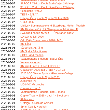
2026-06-07
3ª PCOP Cádiz - Doble Sprint Vejer 1ª Manga
2026-06-07
3ª PCOP Cádiz - Doble Sprint Vejer 2ª Manga
2026-06-07
Черешова купа 2
2026-06-07
TEST - BANYA
2026-06-07
Latvijas Čempionāts Sprinta Stafetē2026
2026-06-07
Ques 2026
2026-06-06
Midtjysk Sommerweekend Skærbøge, Mellem Testløb
2026-06-06
KM Hästveda OK, FK Göingarna och Härlövs IF
2026-06-06
Swedish League #5 WRE + Ösaträffen dag 2
2026-06-06
LD baixas juin 2026
2026-06-06
CdL OAlp Chamrousse 2026 - MD1
2026-06-06
KM Lång
2026-06-06
Vårserien, #5, lång
2026-06-06
KM Sprint Stigmännen
2026-06-06
Slättö Sand-medeln
2026-06-06
Västerbottens 3-dagars, dag 2, lång
2026-06-06
Черешова купа 1
2026-06-06
KM dag Lunds OK och Eslövs FK
2026-06-06
Ösaträffen 2026 dag 2Total HD 14-16
2026-06-06
2026 AOC Winter Sprint - Glendowie College
2026-06-06
Latvijas Čempionāts Sprintā 2026
2026-06-06
Juniorsko PB
2026-06-06
MD HVO Verbruche
2026-06-05
Ösaträffen dag 1
2026-06-05
Västerbottens 3-dagars, dag 1, medel
2026-06-05
Oepfel-Trophy 2026 - Lauf 4 - Steckborn
2026-06-04
Klubbmatch
2026-06-04
Oritoiça Estreito da Calheta
2026-06-04
Sprint Cup 3, Norsholm