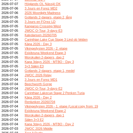
2026-07-07
Höglands-OL Nässjö OK
2026-07-06
3 Jours en Forez MD2
2026-07-06
2026 Moonlight Madness
2026-07-05
Gotlands 2-dagars, etapp 2, lång
2026-07-05
3 Jours en FOrez LD
2026-07-05
Kangaroo Crossing West
2026-07-05
JWOC O-Tour, 3-days-E3
2026-07-05
Kalvdansen 20260705
2026-07-05
Carinthian Lake Cup Stage 3 Lind ob Velden
2026-07-05
Kāpa 2026 - Day 3
2026-07-05
Vikingedysten 2026 - 2. etape
2026-07-05
Eskilstuna Weekend Etapp 3
2026-07-05
Morokulien 2-dagers, dag 2
2026-07-05
Kapa 3days 2026 - MTBO - Day 3
2026-07-05
3+3 Sälen E3
2026-07-04
Gotlands 2-dagars, etapp 1, medel
2026-07-04
JWOC 2026 Relay
2026-07-04
3 Jours en Forez MD1
2026-07-04
Beechworth Gorge
2026-07-04
JWOC O-Tour, 3-days-E2
2026-07-04
Carinthian Lakecup Stage 2 Penken Turia
2026-07-04
Kāpa 2026 - Day 2
2026-07-04
Renlunken 20260704
2026-07-04
Vikingedysten 2026 - 1. etape (Local copy from: 19
2026-07-04
Eskilstuna Weekend Etapp 2
2026-07-04
Morokulien 2-dagers, dag 1
2026-07-04
Sälen 3+3 E2
2026-07-04
Kapa 3days 2026 - MTBO - Day 2
2026-07-03
JWOC 2026 Middle
2026-07-03
Test 3 Radio