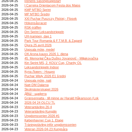
2026-04-25
Renens säsongsuppstart
2026-04-25
I Carreira Orientaçom Festa dos Maios
2026-04-25
KMP MTBO Sprint
2026-04-25
MP MTBO Średni
2026-04-25
XXI Puchar Puszczy Piskiej - Flosek
2026-04-25
Hökensåsracet
2026-04-25
RSK-träffen
2026-04-25
Dm Sprint Leksandstrippeln
2026-04-25
UH-kampen, dag 1
2026-04-25
Park Tour Romania & F.T.M.B. & Zaganii
2026-04-25
Ojura 25 avril 2026
2026-04-25
Uppsala möte, medel
2026-04-25
OK Arona kauss 2026 1. diena
2026-04-25
45. Memorijal Čika Duško Jovanović - Miljakovačka
2026-04-25
Ktn Sprint MS, 2. KOLV Cup, Charity OL
2026-04-25
Leksandstrippeln Indoor
2026-04-25
Купа Ловеч - Нощно
2026-04-25
Puchar Wisły 2026 E1 średni
2026-04-24
Uppsala möte, natt
2026-04-24
Natt-DM Dalarna
2026-04-24
Skolmästerskapet 2026
2026-04-24
ДВШ - щафета
2026-04-24
Gränsennatta - till minne av Harald Håkansson (Lok
2026-04-24
2026 04 24 OLCU TL
2026-04-23
Veterantävling 26-4
2026-04-23
Veterantävling Kungälv
2026-04-23
Ungdomsserien 2026 #1
2026-04-23
Københavner Cup 1. Etape
2026-04-23
Träningstävling inför ungdomsserien
2026-04-23
Veteran 2026-04-23 Kungsåra