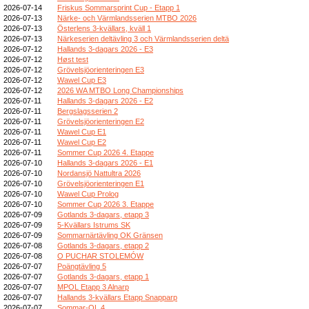
2026-07-14
Friskus Sommarsprint Cup - Etapp 1
2026-07-13
Närke- och Värmlandsserien MTBO 2026
2026-07-13
Österlens 3-kvällars, kväll 1
2026-07-13
Närkeserien deltävling 3 och Värmlandsserien deltä
2026-07-12
Hallands 3-dagars 2026 - E3
2026-07-12
Høst test
2026-07-12
Grövelsjöorienteringen E3
2026-07-12
Wawel Cup E3
2026-07-12
2026 WA MTBO Long Championships
2026-07-11
Hallands 3-dagars 2026 - E2
2026-07-11
Bergslagsserien 2
2026-07-11
Grövelsjöorienteringen E2
2026-07-11
Wawel Cup E1
2026-07-11
Wawel Cup E2
2026-07-11
Sommer Cup 2026 4. Etappe
2026-07-10
Hallands 3-dagars 2026 - E1
2026-07-10
Nordansjö Nattultra 2026
2026-07-10
Grövelsjöorienteringen E1
2026-07-10
Wawel Cup Prolog
2026-07-10
Sommer Cup 2026 3. Etappe
2026-07-09
Gotlands 3-dagars, etapp 3
2026-07-09
5-Kvällars Istrums SK
2026-07-09
Sommarnärtävling OK Gränsen
2026-07-08
Gotlands 3-dagars, etapp 2
2026-07-08
O PUCHAR STOLEMÓW
2026-07-07
Poängtävling 5
2026-07-07
Gotlands 3-dagars, etapp 1
2026-07-07
MPOL Etapp 3 Alnarp
2026-07-07
Hallands 3-kvällars Etapp Snapparp
2026-07-07
Sommar-OL 4