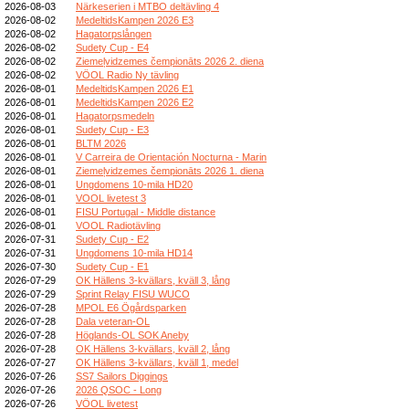
2026-08-03
Närkeserien i MTBO deltävling 4
2026-08-02
MedeltidsKampen 2026 E3
2026-08-02
Hagatorpslången
2026-08-02
Sudety Cup - E4
2026-08-02
Ziemeļvidzemes čempionāts 2026 2. diena
2026-08-02
VÖOL Radio Ny tävling
2026-08-01
MedeltidsKampen 2026 E1
2026-08-01
MedeltidsKampen 2026 E2
2026-08-01
Hagatorpsmedeln
2026-08-01
Sudety Cup - E3
2026-08-01
BLTM 2026
2026-08-01
V Carreira de Orientación Nocturna - Marin
2026-08-01
Ziemeļvidzemes čempionāts 2026 1. diena
2026-08-01
Ungdomens 10-mila HD20
2026-08-01
VOOL livetest 3
2026-08-01
FISU Portugal - Middle distance
2026-08-01
VOOL Radiotävling
2026-07-31
Sudety Cup - E2
2026-07-31
Ungdomens 10-mila HD14
2026-07-30
Sudety Cup - E1
2026-07-29
OK Hällens 3-kvällars, kväll 3, lång
2026-07-29
Sprint Relay FISU WUCO
2026-07-28
MPOL E6 Ögårdsparken
2026-07-28
Dala veteran-OL
2026-07-28
Höglands-OL SOK Aneby
2026-07-28
OK Hällens 3-kvällars, kväll 2, lång
2026-07-27
OK Hällens 3-kvällars, kväll 1, medel
2026-07-26
SS7 Sailors Diggings
2026-07-26
2026 QSOC - Long
2026-07-26
VÖOL livetest