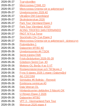
2026-05-27
Trarydsgrillen
2026-05-27
Mistrzostwa CSWL E3
2026-05-27
Mistrzostwa Orientuj się w aglomeracji
2026-05-27
Ungdomsserien 2026 #2
2026-05-27
Ultralång-DM Gästrikland
2026-05-27
Skolmästerskap 2026
2026-05-27
Park Tour Värmland Etapp 3
2026-05-27
Park Tour Värmland, Kil E4
2026-05-27
ACING TROFEO SAN FERNANDO
2026-05-27
PAOT N°4 La Torse
2026-05-27
Stockholm City Cup Etapp 3
2026-05-27
Mistrzostwa Orientuj się w aglomeracji - dziewczyn
2026-05-26
Poängtävling 1
2026-05-26
Dalaserien MTBO #2
2026-05-26
Ungdomsserien #4 TSOK
2026-05-26
Sprint träning FAIK
2026-05-26
Friskvårdslunken 2026-05-28
2026-05-26
Göteborg Sprint Cup, #3
2026-05-26
Motions-OL Borås 4 av 5 VT
2026-05-26
Roslagsmästerskap och Till Skogs 2
2026-05-26
Fyns-5-dages 2026 1 etape i Dalumgård
2026-05-26
AG CDCO84
2026-05-26
Sörklubbs #6 Bollnäs - Rengsjö
2026-05-26
Eskilstuna sprintcup #3
2026-05-26
Dala Veteran OL
2026-05-26
Höglandsserien deltävling 3 Nässjö OK
2026-05-26
U-Ringen Etapp 2 2026
2026-05-26
Dalaserien MTBO
2026-05-26
VPT 3 - Västmanland Park Tour
2026-05-26
Metrocup 2026 etape 4