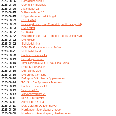
2026-08-26
Bergslagsserien 4
2026-08-26
Userie 6 V Blekinge
2026-08-26
Albaniløbet 26
2026-08-25
Willemoesløbet 26
2026-08-25
Höglandsserien deltävling 4
2026-08-23
CFLD 2026
2026-08-23
Kilsbergsträffen, dag 2, medel (publiktävling SM)
2026-08-23
SM, stafett
2026-08-22
CF relais
2026-08-22
Kilsbergsträffen, dag 1, medel (publiktävling SM)
2026-08-22
DM Mellem
2026-08-22
SM Medel, final
2026-08-21
D88 MD Monthureux sur Saône
2026-08-21
SM Medel, kval
2026-08-20
Faaborg 3-dages E2
2026-08-19
Bergslagsserien 3
2026-08-19
Inter-régionale MD - Luxeuil-les-Bains
2026-08-17
D88 LD Tignécourt
2026-08-16
D88 Sprint Vittel
2026-08-16
DM sprint Värmland
2026-08-16
DM sprint Värmland - öppen stafett
2026-08-14
TOnS of fun Sprinten + Masstart
2026-08-13
Faaborg 3-dages E1
2026-08-13
Veteran 26-11
2026-08-13
Antvorskovløbet 26
2026-08-11
MPOL E8 Bulltofta
2026-08-11
Sörklubbs #7 Alfta
2026-08-11
Dala veteran-OL Domnarvet
2026-08-09
Norrlandsmästerskapen, medel
2026-08-09
Norrlandsmästerskapen, distriktsstafett