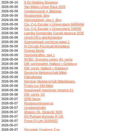
2026-05-10
II Ori Madeira Shopping
2026-05-09
San Mateo Urban Race 2026
2026-05-09
Ungdomsserie 4, Blekinge
2026-05-09
Roslagshelg, lång
2026-05-09
Närkedubbeln, dag 1, lång
2026-05-09
Cto. CyL Escolar y Universitario MAÑANA
2026-05-09
Cto. CyL Escolar y Universitario TARDE
2026-05-09
Latvijas čempionāts Garajā distancē 2026
2026-05-09
Umeå OK:s distriktstävling
2026-05-09
Gammelstads sprintcup etapp 1
2026-05-09
IV Circuito Provincial Montellano
2026-05-09
Omega Medel
2026-05-09
Haningeträffen, dag 1
2026-05-09
MTBO, Svenska cupen, #1, sprint
2026-05-09
DM, sprintstafett, Halland + Göteborg
2026-05-09
DM, sprint, Halland + Göteborg
2026-05-09
Deutsche Meisterschaft Mittel
2026-05-09
Fäbodloppet
2026-05-09
Kärntner Meisterschaft Mitteldistanz
2026-05-08
Prolog zur DM Mittel
2026-05-08
Командний чемпіонат України E1
2026-05-08
DM, sprint, XX
2026-05-07
DPM Sprint
2026-05-07
Roslagsveteranerna
2026-05-07
Ungdomstrollet
2026-05-07
Motions-OL Västerås SOK
2026-05-07
DV Pumoen Korsnäs IF OK
2026-05-07
Firma-O-Løb 20260507
2026-05-07
2026-05-07
Nissadals Ungdoms Cup