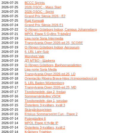
2026-07-25
BCCC Sprints
2026-07-25
2026 QSOC - Mass Start
2026-07-25
2026 QSOC - Sprint
2026-07-25
Grand Prix Silesia 2026 - E2
2026-07-25
Rajd Konwalii
2026-07-24
Grand Prix Silesia 2026 E1
2026-07-22
O-Ringen Göteborg Indoor, Campus Johanneberg
2026-07-21
MPOL Etapp 5 Gyllins Trädgård
2026-07-19
Liga norte Soria Intermedia
2026-07-19
Transylvania Open 2026-ed.25, SCORE
2026-07-19
O-Ringen Göteborg Indoor, Aeroseum
2026-07-19
6. LRL Lahr-Sulz
2026-07-19
Morphett Vale
2026-07-19
ДП МТБО - Щафета
2026-07-19
O-Ringen Göteborg, Bagheerastafetten
2026-07-18
Liga norte Soria Media
2026-07-18
Transylvania Open 2026-ed.25, LD
2026-07-18
Orientação Ribeira Brava-https://ctmpontadosol.pt
2026-07-18
5. LRL Baden-Württemberg
2026-07-17
Transylvania Open 2026-ed.25, MD
2026-07-17
Tivedsmedeln, dag 2, fredag
2026-07-16
Sommarnärtävling VSOK
2026-07-16
Tivedsmedeln, dag 1, torsdag
2026-07-15
Österlens 3-kvällars, kväll 3
2026-07-15
Skärgårdssprinten
2026-07-15
Friskus Sommarsprint Cup - Etapp 2
2026-07-14
Poängtävling 6
2026-07-14
MPOL Etapp 4 Hyllie IP
2026-07-14
Österlens 3-kvällars, kväll 2
2026-07-14
Kråkberg Triathlon