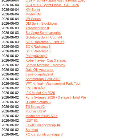
2026-06-04
ÖSTM Sprint - Sport Austria Finals 2026
2026-06-04
ÖSTM KO-Sprint Finale - SAF 2026
2026-06-04
KM Sprint
2026-06-04
Medel-KM
2026-06-04
VB-Serien
2026-06-03
DM Sprint Stockholm
2026-06-03
Trarydsgrillen II
2026-06-03
Borlänge Sommarsprint
2026-06-03
Göteborg Sprint Cup, #4
2026-06-03
SOK Radiotest 5 - Nyt løb
2026-06-03
SOK Radiotest 8
2026-06-03
SOK Radiotest 8
2026-06-02
Poängtävling 2
2026-06-02
Københavner Cup 3 etape.
2026-06-02
Semco Maritime - Marbæk
2026-06-02
Dala OL-veteraner
2026-06-02
trainingcapday2nd
2026-06-02
Sommercup 1 afd 2026
2026-06-02
VPT 4, final - Västmanland Park Tour
2026-06-02
KM, OK Kåre
2026-06-02
IFK Medel Km 2026
2026-06-02
Fyns 5-dages 2026 - 3 etape i Holluf Pile
2026-06-02
U-ringen etapp 3
2026-06-02
Till Skogs #2
2026-06-02
Puchar DGW
2026-06-02
Medel KM Eksjö SOK
2026-06-02
tEST 82
2026-06-02
Eskilstuna sprintcup #4
2026-06-02
Sommer
2026-06-01
FOK:s Sprintcup etapp 8