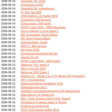
2026-05-14
Vårserien, #3, sprint
2026-05-14
Grænsedyst 2026
2026-05-14
Skellefteå OK, medeldistans
2026-05-14
Kr. Him. løb 2026
2026-05-14
DHM Staffel & LM Staffel NRW
2026-05-14
Testtävling JVM/Seniorer
2026-05-14
Öppna banor JVM-tester
2026-05-14
MTBO Camp 2026 - WMS Massstart
2026-05-14
Norra Hallands U-serie etapp 2
2026-05-14
DM Sprintstafett Västergötland
2026-05-14
DM Sprint Västergötland
2026-05-14
Hammarslaget, medel
2026-05-13
PAOT 2_Meyrargues
2026-05-13
KM Sprint 2026
2026-05-13
Garnisionsmästerskap A9 dag
2026-05-13
Veteran OL #1
2026-05-13
MTBO Camp 2026 - WMS Sprint
2026-05-13
Wettersol Tour, etapp 3
2026-05-13
Älven runt 13/5 2026
2026-05-12
Metrocup 2026 Etape 2
2026-05-12
Motions-OL - Borås 2 av 5 VT [Borås GIF (Knektås)]
2026-05-12
VPT 1 Surahammar
2026-05-12
Motionsorientering Skattkärrs SOK
2026-05-12
Höglandsserien delt 1
2026-05-12
20260512 Sörmlandveteranerna OK Klemmingen
2026-05-12
Dala Veteran OL Hedemora
2026-05-12
EES - Eslöv Evening Sprint 2026. Etapp2
2026-05-12
Ungdomens 5-dagars etapp 2 (Sprint)
2026-05-12
Eskilstuna sprintcup #1
2026-05-12
SF5D 2026 5etape Halling Skov