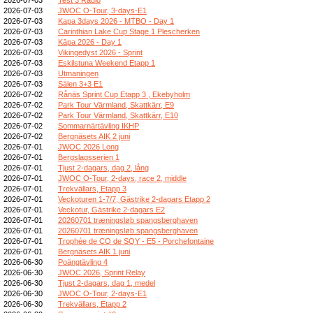
2026-07-03
JWOC O-Tour, 3-days-E1
2026-07-03
Kapa 3days 2026 - MTBO - Day 1
2026-07-03
Carinthian Lake Cup Stage 1 Plescherken
2026-07-03
Kāpa 2026 - Day 1
2026-07-03
Vikingedyst 2026 - Sprint
2026-07-03
Eskilstuna Weekend Etapp 1
2026-07-03
Utmaningen
2026-07-03
Sälen 3+3 E1
2026-07-02
Rånäs Sprint Cup Etapp 3 , Ekebyholm
2026-07-02
Park Tour Värmland, Skattkärr, E9
2026-07-02
Park Tour Värmland, Skattkärr, E10
2026-07-02
Sommarnärtävling IKHP
2026-07-02
Bergnäsets AIK 2 juni
2026-07-01
JWOC 2026 Long
2026-07-01
Bergslagsserien 1
2026-07-01
Tjust 2-dagars, dag 2, lång
2026-07-01
JWOC O-Tour, 2-days, race 2, middle
2026-07-01
Trekvällars, Etapp 3
2026-07-01
Veckoturen 1-7/7, Gästrike 2-dagars Etapp 2
2026-07-01
Veckotur, Gästrike 2-dagars E2
2026-07-01
20260701 træningsløb spangsberghaven
2026-07-01
20260701 træningsløb spangsberghaven
2026-07-01
Trophée de CO de SQY - E5 - Porchefontaine
2026-07-01
Bergnäsets AIK 1 juni
2026-06-30
Poängtävling 4
2026-06-30
JWOC 2026, Sprint Relay
2026-06-30
Tjust 2-dagars, dag 1, medel
2026-06-30
JWOC O-Tour, 2-days-E1
2026-06-30
Trekvällars, Etapp 2