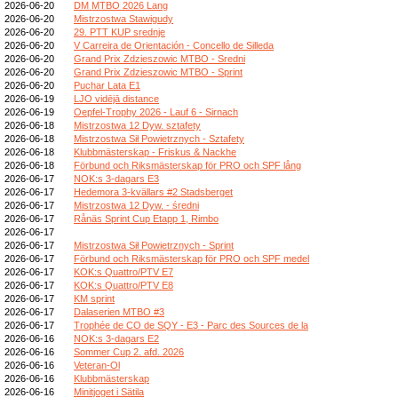
2026-06-20
DM MTBO 2026 Lang
2026-06-20
Mistrzostwa Stawigudy
2026-06-20
29. PTT KUP srednje
2026-06-20
V Carreira de Orientación - Concello de Silleda
2026-06-20
Grand Prix Zdzieszowic MTBO - Sredni
2026-06-20
Grand Prix Zdzieszowic MTBO - Sprint
2026-06-20
Puchar Lata E1
2026-06-19
LJO vidējā distance
2026-06-19
Oepfel-Trophy 2026 - Lauf 6 - Sirnach
2026-06-18
Mistrzostwa 12 Dyw. sztafety
2026-06-18
Mistrzostwa Sił Powietrznych - Sztafety
2026-06-18
Klubbmästerskap - Friskus & Nackhe
2026-06-18
Förbund och Riksmästerskap för PRO och SPF lång
2026-06-17
NOK:s 3-dagars E3
2026-06-17
Hedemora 3-kvällars #2 Stadsberget
2026-06-17
Mistrzostwa 12 Dyw. - średni
2026-06-17
Rånäs Sprint Cup Etapp 1, Rimbo
2026-06-17
2026-06-17
Mistrzostwa Sił Powietrznych - Sprint
2026-06-17
Förbund och Riksmästerskap för PRO och SPF medel
2026-06-17
KOK:s Quattro/PTV E7
2026-06-17
KOK:s Quattro/PTV E8
2026-06-17
KM sprint
2026-06-17
Dalaserien MTBO #3
2026-06-17
Trophée de CO de SQY - E3 - Parc des Sources de la
2026-06-16
NOK:s 3-dagars E2
2026-06-16
Sommer Cup 2. afd. 2026
2026-06-16
Veteran-Ol
2026-06-16
Klubbmästerskap
2026-06-16
Minitjoget i Sätila