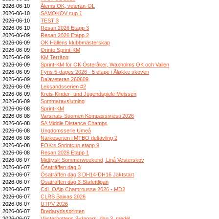
2026-06-10
Ålems OK, veteran-OL
2026-06-10
SAMOKOV cup 1
2026-06-10
TEST 3
2026-06-10
Resan 2026 Etapp 3
2026-06-09
Resan 2026 Etapp 2
2026-06-09
OK Hällens klubbmästerskap
2026-06-09
Orinto Sprint-KM
2026-06-09
KM Terräng
2026-06-09
Sprint-KM för OK Österåker, Waxholms OK och Vallen
2026-06-09
Fyns 5-dages 2026 - 5 etape i Åløkke skoven
2026-06-09
Dalaveteran 260609
2026-06-09
Leksandsserien #2
2026-06-09
Kreis-Kinder- und Jugendspiele Meissen
2026-06-09
Sommaravslutning
2026-06-08
Sprint-KM
2026-06-08
Varsinais-Suomen Kompassiviesti 2026
2026-06-08
SA Middle Distance Champs
2026-06-08
Ungdomsserie Umeå
2026-06-08
Närkeserien i MTBO deltävling 2
2026-06-08
FOK:s Sprintcup etapp 9
2026-06-08
Resan 2026 Etapp 1
2026-06-07
Midtjysk Sommerweekend, Linå Vesterskov
2026-06-07
Ösaträffen dag 3
2026-06-07
Ösaträffen dag 3 DH14-DH16 Jaktstart
2026-06-07
Ösaträffen dag 3-Stafettligan
2026-06-07
CdL OAlp Chamrousse 2026 - MD2
2026-06-07
CLRS Baixas 2026
2026-06-07
UTPV 2026
2026-06-07
Bredarydssprinten
2026-06-07
Västerbottens 3-dagars, dag 3, medel