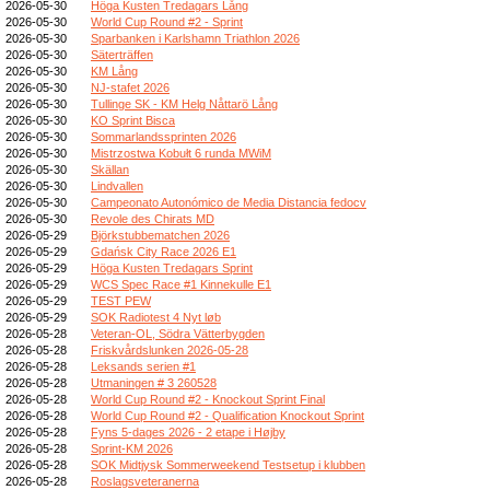
2026-05-30
Höga Kusten Tredagars Lång
2026-05-30
World Cup Round #2 - Sprint
2026-05-30
Sparbanken i Karlshamn Triathlon 2026
2026-05-30
Säterträffen
2026-05-30
KM Lång
2026-05-30
NJ-stafet 2026
2026-05-30
Tullinge SK - KM Helg Nåttarö Lång
2026-05-30
KO Sprint Bisca
2026-05-30
Sommarlandssprinten 2026
2026-05-30
Mistrzostwa Kobułt 6 runda MWiM
2026-05-30
Skällan
2026-05-30
Lindvallen
2026-05-30
Campeonato Autonómico de Media Distancia fedocv
2026-05-30
Revole des Chirats MD
2026-05-29
Björkstubbematchen 2026
2026-05-29
Gdańsk City Race 2026 E1
2026-05-29
Höga Kusten Tredagars Sprint
2026-05-29
WCS Spec Race #1 Kinnekulle E1
2026-05-29
TEST PEW
2026-05-29
SOK Radiotest 4 Nyt løb
2026-05-28
Veteran-OL, Södra Vätterbygden
2026-05-28
Friskvårdslunken 2026-05-28
2026-05-28
Leksands serien #1
2026-05-28
Utmaningen # 3 260528
2026-05-28
World Cup Round #2 - Knockout Sprint Final
2026-05-28
World Cup Round #2 - Qualification Knockout Sprint
2026-05-28
Fyns 5-dages 2026 - 2 etape i Højby
2026-05-28
Sprint-KM 2026
2026-05-28
SOK Midtjysk Sommerweekend Testsetup i klubben
2026-05-28
Roslagsveteranerna