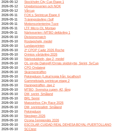
2026-05-12
Stockholm City Cup Etapp 1
2026-05-12
Ungdomsserien och NOK
2026-05-12
Vårcup
2026-05-11
FOK:s Sprintcup Etapp 4
2026-05-11
Träningstävling i Solf
2026-05-11
Motionsorientering Tuve
2026-05-11
LTF Micro-OL Montag
2026-05-11
Närkeserien i MTBO deltävling 1
2026-05-10
Divisionsmatch
2026-05-10
Roslagshelg, medel
2026-05-10
Lundasprinten
2026-05-10
2º CPOP Cadiz 2026 Roche
2026-05-10
Orintos vårtävling 2026
2026-05-10
Närkedubbeln, dag 2, medel
2026-05-10
OL-skytte DalregIF/Ornäs skidskytte, Sprint, SvCup
2026-05-10
CPO Ondategi
2026-05-10
Skärmenträffen
2026-05-10
Pekingduon (Lokal kopia från: localhost)
2026-05-10
Gammelstads sprintcup etapp 2
2026-05-10
Haningeträffen, dag 2
2026-05-10
MTBO, Svenska cupen, #2, lång
2026-05-10
DM, sprint, Småland
2026-05-10
BRL Sprint
2026-05-10
Matosinhos City Race 2026
2026-05-10
DM, sprintstafett, Småland
2026-05-10
Pekingduon
2026-05-10
Nipstigen 2026
2026-05-10
Ozona čempionāts 2026
2026-05-10
ESCOLAR CUIDAD REAL DEHESA BOYAL-PUERTOLLANO
2026-05-10
SCCtest