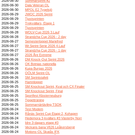
2026-06-30
Sommarsprint #2
2026-06-30
Dala Veteran OL
2026-06-30
MPOL E2 Tygelsjö
2026-06-29
JWOC 2026 Sprint
2026-06-29
Tjustsprinten
2026-06-29
Trekvällars, Etapp 1
2026-06-29
Tjustsprinten
2026-06-28
WOLV-Cup 2026 3.Lauf
2026-06-28
Strandzha Cup 2026 - 2 day
2026-06-27
Semesterloppet Mariefred
2026-06-27
Wr.Sprint-Serie 2026 4.Lauf
2026-06-27
Strandzha Cup 2026 - 1 day
2026-06-27
2026 Åre Extreme
2026-06-26
DM Knock-Out Sprint 2026
2026-06-26
OK Botnias nationella
2026-06-26
Kupa Burgas 2026
2026-06-26
OÖLM Sprint-OL
2026-06-26
SM Sprintstafett
2026-06-25
Hamnloppet
2026-06-25
SM Knockout Sprint, Kval och CX Finaler
2026-06-25
SM Knockout Sprint, Final
2026-06-25
Sportfest Klosterneuburg
2026-06-25
Tjogetträning
2026-06-25
Sommarnärtävling TSOK
2026-06-24
Test Modem
2026-06-24
Rånäs Sprint Cup Etapp 2, Kohagen
2026-06-24
Hedemora 3-kvällars #3 Västerby Norr
2026-06-24
Idre 3-dagars etapp #3
2026-06-24
Veckans bana V626 Leåkersbergt
2026-06-24
Motions-OL Skatås IFK