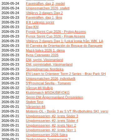
2026-05-24
Faxeträffen, dag 2, medel
2026-05-24
Unionsmatchen 2026, stafett
2026-05-24
Vittjärvs 2-dagars Dag 2
2026-05-23
Faxeträffen, dag 1, lång
2026-05-23
IFK Lidingös sprint
2026-05-23
Dag-KM
2026-05-23
Fynsk Sprint Cup 2026 - Prolog Assens
2026-05-23
Fynsk Sprint Cup 2026 - Finale Assens
2026-05-23
Vittjärvs 2-dagars Dag 1 (Lokal kopia från: WIK_LA
2026-05-23
III Carreira de Orientación do Bosque do Banquete
2026-05-23
Mazā balva 2026 1. diena
2026-05-23
Купа Севлиево 2026
2026-05-23
DM, sprint, Västmanland
2026-05-23
DM, sprintstafett, Västmanland
2026-05-23
Skogslöparnas Nordiska
2026-05-23
EN Learn to Orienteer Term 2 Series - Bray Park SH
2026-05-23
Unionsmatchen 2026, individuellt
2026-05-23
5ºProvincial Sevilla - Tomares
2026-05-22
Vårcup #4 Mullsjö
2026-05-22
Klubbmatch MSOK/BIF/OKG
2026-05-22
Sprint-DM Ångermanland Örnsprinten
2026-05-22
Stafett Test
2026-05-21
Vårserien #4
2026-05-21
Motions-OL - Borås 3 av 5 VT [Rydboholms SK]_versi
2026-05-21
Ungdomsserien, #2, krets Söder 3
2026-05-21
Ungdomsserien, #2, krets Söder 4
2026-05-21
Ungdomsserien, #2, krets Norr 2
2026-05-21
Ungdomsserien, #2, krets Norr 1
2026-05-21
Ungdomsserien 2026 Sätra
2026-05-21
Skidklubbens Sommarserie 2