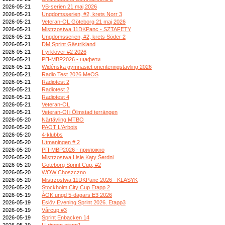
2026-05-21
VB-serien 21 maj 2026
2026-05-21
Ungdomsserien, #2, krets Norr 3
2026-05-21
Veteran-OL Göteborg 21 maj 2026
2026-05-21
Mistrzostwa 11DKPanc - SZTAFETY
2026-05-21
Ungdomsserien, #2, krets Söder 2
2026-05-21
DM Sprint Gästrikland
2026-05-21
Fyrklöver #2 2026
2026-05-21
РП-МВР2026 - щафети
2026-05-21
Widénska gymnasiet orienteringstävling 2026
2026-05-21
Radio Test 2026 MeOS
2026-05-21
Radiotest 2
2026-05-21
Radiotest 2
2026-05-21
Radiotest 4
2026-05-21
Veteran-OL
2026-05-21
Veteran-Ol i Ölmstad terrängen
2026-05-20
Närtävling MTBO
2026-05-20
PAOT L'Arbois
2026-05-20
4-klubbs
2026-05-20
Utmaningen # 2
2026-05-20
РП-МВР2026 - приложно
2026-05-20
Mistrzostwa Lisie Kąty Śerdni
2026-05-20
Göteborg Sprint Cup, #2
2026-05-20
WOW Choszczno
2026-05-20
Mistrzostwa 11DKPanc 2026 - KLASYK
2026-05-20
Stockholm City Cup Etapp 2
2026-05-19
ÅOK ungd 5-dagars E3 2026
2026-05-19
Eslöv Evening Sprint 2026. Etapp3
2026-05-19
Vårcup #3
2026-05-19
Sprint Enbacken 14
2026-05-19
U-ringen etapp1