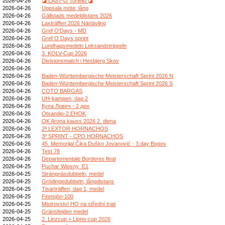
2026-04-26
◪ LAST-O Toriello ◪
2026-04-26
Uppsala möte, lång
2026-04-26
Gällstads medeldistans 2026
2026-04-26
Laxträffen 2026 Närtävling
2026-04-26
Gref O'Days - MD
2026-04-26
Gref O Days sprint
2026-04-26
Lundhagsmedeln Leksandstrippeln
2026-04-26
3. KOLV-Cup 2026
2026-04-26
Divisionsmatch i Hesbjerg Skov
2026-04-26
2026-04-26
Baden-Württembergische Meisterschaft Sprint 2026 N
2026-04-26
Baden-Württembergische Meisterschaft Sprint 2026 S
2026-04-26
COTO BARGAS
2026-04-26
UH-kampen, dag 2
2026-04-26
Купа Ловеч - 2 ден
2026-04-26
Otxandio-2.EHOK
2026-04-26
OK Arona kauss 2026 2. diena
2026-04-26
2ª LEXTOR HORNACHOS
2026-04-26
3º SPRINT - CPO HORNACHOS
2026-04-26
45. Memorijal Čika Duško Jovanović - 3.day Bogov
2026-04-26
Test 78
2026-04-26
Departementale Borderes final
2026-04-25
Puchar Wiosny_E1
2026-04-25
Strängnäsdubbeln, medel
2026-04-25
Grödingedubbeln, långdistans
2026-04-25
Tisarträffen, dag 1, medel
2026-04-25
Finnsjön-100
2026-04-25
Mistrovství HO na střední trati
2026-04-25
Gränsfejden medel
2026-04-25
2. Linzcup + Lipno-cup 2026