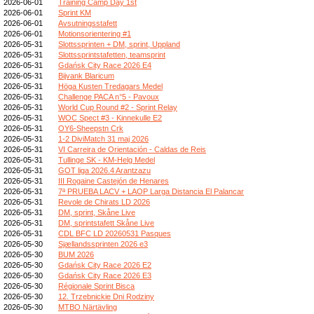
2026-06-01
Training Camp Day 1st
2026-06-01
Sprint KM
2026-06-01
Avsutningsstafett
2026-06-01
Motionsorientering #1
2026-05-31
Slottssprinten + DM, sprint, Uppland
2026-05-31
Slottssprintstafetten, teamsprint
2026-05-31
Gdańsk City Race 2026 E4
2026-05-31
Bijvank Blaricum
2026-05-31
Höga Kusten Tredagars Medel
2026-05-31
Challenge PACA n°5 - Pavoux
2026-05-31
World Cup Round #2 - Sprint Relay
2026-05-31
WOC Spect #3 - Kinnekulle E2
2026-05-31
OY6-Sheepstn Crk
2026-05-31
1-2 DiviMatch 31 maj 2026
2026-05-31
VI Carreira de Orientación - Caldas de Reis
2026-05-31
Tullinge SK - KM-Helg Medel
2026-05-31
GOT liga 2026.4 Arantzazu
2026-05-31
III Rogaine Castejón de Henares
2026-05-31
7ª PRUEBA LACV + LAOP Larga Distancia El Palancar
2026-05-31
Revole de Chirats LD 2026
2026-05-31
DM, sprint, Skåne Live
2026-05-31
DM, sprintstafett Skåne Live
2026-05-31
CDL BFC LD 20260531 Pasques
2026-05-30
Sjællandssprinten 2026 e3
2026-05-30
BUM 2026
2026-05-30
Gdańsk City Race 2026 E2
2026-05-30
Gdańsk City Race 2026 E3
2026-05-30
Régionale Sprint Bisca
2026-05-30
12. Trzebnickie Dni Rodziny
2026-05-30
MTBO Närtävling