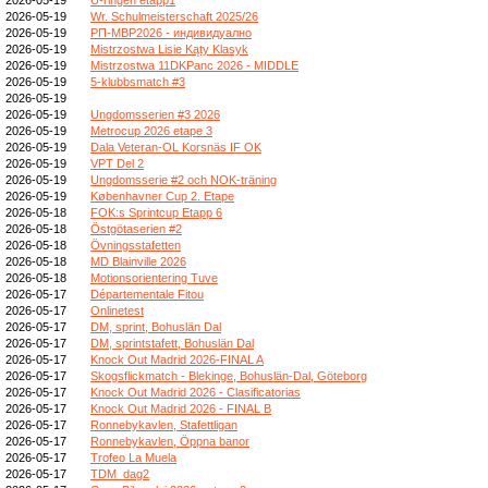
2026-05-19
Wr. Schulmeisterschaft 2025/26
2026-05-19
РП-МВР2026 - индивидуално
2026-05-19
Mistrzostwa Lisie Kąty Klasyk
2026-05-19
Mistrzostwa 11DKPanc 2026 - MIDDLE
2026-05-19
5-klubbsmatch #3
2026-05-19
2026-05-19
Ungdomsserien #3 2026
2026-05-19
Metrocup 2026 etape 3
2026-05-19
Dala Veteran-OL Korsnäs IF OK
2026-05-19
VPT Del 2
2026-05-19
Ungdomsserie #2 och NOK-träning
2026-05-19
Københavner Cup 2. Etape
2026-05-18
FOK:s Sprintcup Etapp 6
2026-05-18
Östgötaserien #2
2026-05-18
Övningsstafetten
2026-05-18
MD Blainville 2026
2026-05-18
Motionsorientering Tuve
2026-05-17
Départementale Fitou
2026-05-17
Onlinetest
2026-05-17
DM, sprint, Bohuslän Dal
2026-05-17
DM, sprintstafett, Bohuslän Dal
2026-05-17
Knock Out Madrid 2026-FINAL A
2026-05-17
Skogsflickmatch - Blekinge, Bohuslän-Dal, Göteborg
2026-05-17
Knock Out Madrid 2026 - Clasificatorias
2026-05-17
Knock Out Madrid 2026 - FINAL B
2026-05-17
Ronnebykavlen, Stafettligan
2026-05-17
Ronnebykavlen, Öppna banor
2026-05-17
Trofeo La Muela
2026-05-17
TDM_dag2