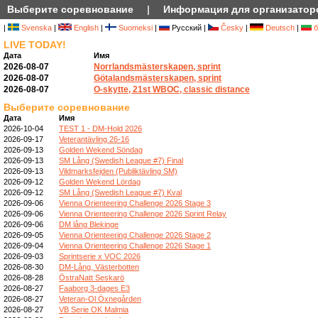
Выберите соревнование
|
Информация для организатор
|
Svenska
|
English
|
Suomeksi
|
Русский |
Česky
|
Deutsch
|
б
LIVE TODAY!
Дата
Имя
2026-08-07
Norrlandsmästerskapen, sprint
2026-08-07
Götalandsmästerskapen, sprint
2026-08-07
O-skytte, 21st WBOC, classic distance
Выберите соревнование
Дата
Имя
2026-10-04
TEST 1 - DM-Hold 2026
2026-09-17
Veterantävling 26-16
2026-09-13
Golden Wekend Söndag
2026-09-13
SM Lång (Swedish League #7) Final
2026-09-13
Vildmarksfejden (Publiktävling SM)
2026-09-12
Golden Wekend Lördag
2026-09-12
SM Lång (Swedish League #7) Kval
2026-09-06
Vienna Orienteering Challenge 2026 Stage 3
2026-09-06
Vienna Orienteering Challenge 2026 Sprint Relay
2026-09-06
DM lång Blekinge
2026-09-05
Vienna Orienteering Challenge 2026 Stage 2
2026-09-04
Vienna Orienteering Challenge 2026 Stage 1
2026-09-03
Sprintserie x VOC 2026
2026-08-30
DM-Lång, Västerbotten
2026-08-28
ÖstraNatt Seskarö
2026-08-27
Faaborg 3-dages E3
2026-08-27
Veteran-Ol Öxnegården
2026-08-27
VB Serie OK Malmia