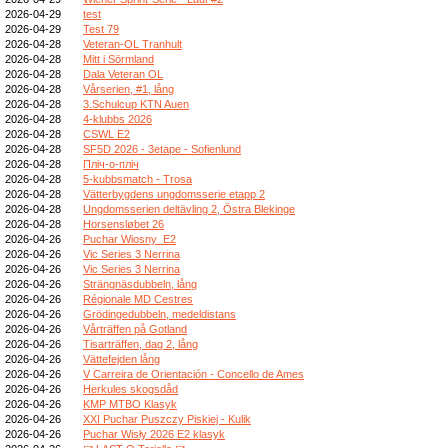
2026-04-29
test
2026-04-29
Test 79
2026-04-28
Veteran-OL Tranhult
2026-04-28
Mitt i Sörmland
2026-04-28
Dala Veteran OL
2026-04-28
Vårserien, #1, lång
2026-04-28
3.Schulcup KTN Auen
2026-04-28
4-klubbs 2026
2026-04-28
CSWL E2
2026-04-28
SF5D 2026 - 3etape - Sofienlund
2026-04-28
Пліч-о-пліч
2026-04-28
5-kubbsmatch - Trosa
2026-04-28
Vätterbygdens ungdomsserie etapp 2
2026-04-28
Ungdomsserien deltävling 2, Östra Blekinge
2026-04-28
Horsensløbet 26
2026-04-26
Puchar Wiosny_E2
2026-04-26
Vic Series 3 Nerrina
2026-04-26
Vic Series 3 Nerrina
2026-04-26
Strängnäsdubbeln, lång
2026-04-26
Régionale MD Cestres
2026-04-26
Grödingedubbeln, medeldistans
2026-04-26
Vårträffen på Gotland
2026-04-26
Tisarträffen, dag 2, lång
2026-04-26
Vättefejden lång
2026-04-26
V Carreira de Orientación - Concello de Ames
2026-04-26
Herkules skogsdåd
2026-04-26
KMP MTBO Klasyk
2026-04-26
XXI Puchar Puszczy Piskiej - Kulik
2026-04-26
Puchar Wisły 2026 E2 klasyk