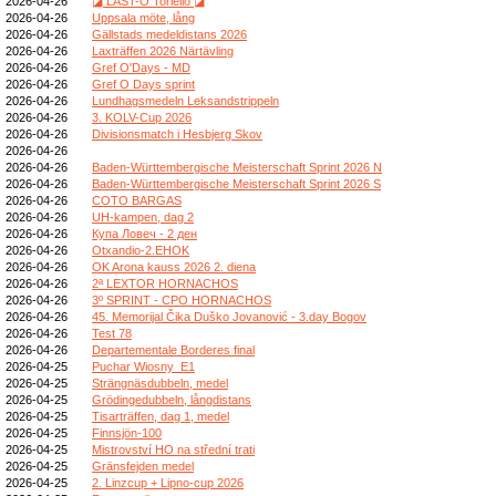
2026-04-26
◪ LAST-O Toriello ◪
2026-04-26
Uppsala möte, lång
2026-04-26
Gällstads medeldistans 2026
2026-04-26
Laxträffen 2026 Närtävling
2026-04-26
Gref O'Days - MD
2026-04-26
Gref O Days sprint
2026-04-26
Lundhagsmedeln Leksandstrippeln
2026-04-26
3. KOLV-Cup 2026
2026-04-26
Divisionsmatch i Hesbjerg Skov
2026-04-26
2026-04-26
Baden-Württembergische Meisterschaft Sprint 2026 N
2026-04-26
Baden-Württembergische Meisterschaft Sprint 2026 S
2026-04-26
COTO BARGAS
2026-04-26
UH-kampen, dag 2
2026-04-26
Купа Ловеч - 2 ден
2026-04-26
Otxandio-2.EHOK
2026-04-26
OK Arona kauss 2026 2. diena
2026-04-26
2ª LEXTOR HORNACHOS
2026-04-26
3º SPRINT - CPO HORNACHOS
2026-04-26
45. Memorijal Čika Duško Jovanović - 3.day Bogov
2026-04-26
Test 78
2026-04-26
Departementale Borderes final
2026-04-25
Puchar Wiosny_E1
2026-04-25
Strängnäsdubbeln, medel
2026-04-25
Grödingedubbeln, långdistans
2026-04-25
Tisarträffen, dag 1, medel
2026-04-25
Finnsjön-100
2026-04-25
Mistrovství HO na střední trati
2026-04-25
Gränsfejden medel
2026-04-25
2. Linzcup + Lipno-cup 2026