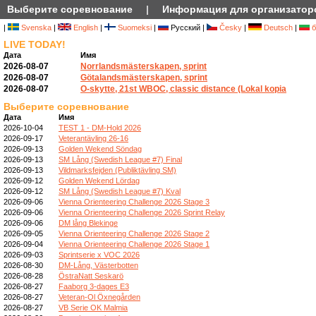
Выберите соревнование
|
Информация для организатор
|
Svenska
|
English
|
Suomeksi
|
Русский |
Česky
|
Deutsch
|
б
LIVE TODAY!
Дата
Имя
2026-08-07
Norrlandsmästerskapen, sprint
2026-08-07
Götalandsmästerskapen, sprint
2026-08-07
O-skytte, 21st WBOC, classic distance (Lokal kopia
Выберите соревнование
Дата
Имя
2026-10-04
TEST 1 - DM-Hold 2026
2026-09-17
Veterantävling 26-16
2026-09-13
Golden Wekend Söndag
2026-09-13
SM Lång (Swedish League #7) Final
2026-09-13
Vildmarksfejden (Publiktävling SM)
2026-09-12
Golden Wekend Lördag
2026-09-12
SM Lång (Swedish League #7) Kval
2026-09-06
Vienna Orienteering Challenge 2026 Stage 3
2026-09-06
Vienna Orienteering Challenge 2026 Sprint Relay
2026-09-06
DM lång Blekinge
2026-09-05
Vienna Orienteering Challenge 2026 Stage 2
2026-09-04
Vienna Orienteering Challenge 2026 Stage 1
2026-09-03
Sprintserie x VOC 2026
2026-08-30
DM-Lång, Västerbotten
2026-08-28
ÖstraNatt Seskarö
2026-08-27
Faaborg 3-dages E3
2026-08-27
Veteran-Ol Öxnegården
2026-08-27
VB Serie OK Malmia