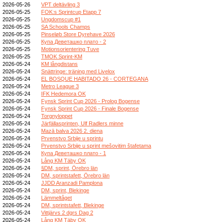
2026-05-26
VPT deltävling 3
2026-05-25
FOK:s Sprintcup Etapp 7
2026-05-25
Ungdomscup #1
2026-05-25
SA Schools Champs
2026-05-25
Pinseløb Store Dyrehave 2026
2026-05-25
Купа Деветашко плато - 2
2026-05-25
Motionsorientering Tuve
2026-05-25
TMOK Sprint-KM
2026-05-24
KM långdistans
2026-05-24
Snättringe: träning med Livelox
2026-05-24
EL BOSQUE HABITADO 26 - CORTEGANA
2026-05-24
Metro League 3
2026-05-24
IFK Hedemora OK
2026-05-24
Fynsk Sprint Cup 2026 - Prolog Bogense
2026-05-24
Fynsk Sprint Cup 2026 - Finale Bogense
2026-05-24
Torgnyloppet
2026-05-24
Järfällasprinten, Ulf Radlers minne
2026-05-24
Mazā balva 2026 2. diena
2026-05-24
Prvenstvo Srbije u sprintu
2026-05-24
Prvenstvo Srbije u sprint mešovitim štafetama
2026-05-24
Купа Деветашко плато - 1
2026-05-24
Lång KM Täby OK
2026-05-24
§DM, sprint, Örebro län
2026-05-24
DM, sprintstafett, Örebro län
2026-05-24
JJDD Aranzadi Pamplona
2026-05-24
DM, sprint, Blekinge
2026-05-24
Lämmeltåget
2026-05-24
DM, sprintstafett, Blekinge
2026-05-24
Vittjärvs 2 dgrs Dag 2
2026-05-24
Lång KM Täby OK