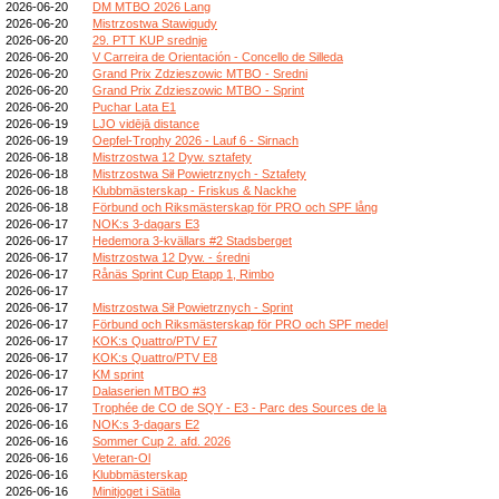
2026-06-20
DM MTBO 2026 Lang
2026-06-20
Mistrzostwa Stawigudy
2026-06-20
29. PTT KUP srednje
2026-06-20
V Carreira de Orientación - Concello de Silleda
2026-06-20
Grand Prix Zdzieszowic MTBO - Sredni
2026-06-20
Grand Prix Zdzieszowic MTBO - Sprint
2026-06-20
Puchar Lata E1
2026-06-19
LJO vidējā distance
2026-06-19
Oepfel-Trophy 2026 - Lauf 6 - Sirnach
2026-06-18
Mistrzostwa 12 Dyw. sztafety
2026-06-18
Mistrzostwa Sił Powietrznych - Sztafety
2026-06-18
Klubbmästerskap - Friskus & Nackhe
2026-06-18
Förbund och Riksmästerskap för PRO och SPF lång
2026-06-17
NOK:s 3-dagars E3
2026-06-17
Hedemora 3-kvällars #2 Stadsberget
2026-06-17
Mistrzostwa 12 Dyw. - średni
2026-06-17
Rånäs Sprint Cup Etapp 1, Rimbo
2026-06-17
2026-06-17
Mistrzostwa Sił Powietrznych - Sprint
2026-06-17
Förbund och Riksmästerskap för PRO och SPF medel
2026-06-17
KOK:s Quattro/PTV E7
2026-06-17
KOK:s Quattro/PTV E8
2026-06-17
KM sprint
2026-06-17
Dalaserien MTBO #3
2026-06-17
Trophée de CO de SQY - E3 - Parc des Sources de la
2026-06-16
NOK:s 3-dagars E2
2026-06-16
Sommer Cup 2. afd. 2026
2026-06-16
Veteran-Ol
2026-06-16
Klubbmästerskap
2026-06-16
Minitjoget i Sätila