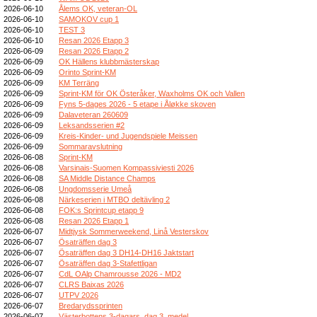
2026-06-10
Ålems OK, veteran-OL
2026-06-10
SAMOKOV cup 1
2026-06-10
TEST 3
2026-06-10
Resan 2026 Etapp 3
2026-06-09
Resan 2026 Etapp 2
2026-06-09
OK Hällens klubbmästerskap
2026-06-09
Orinto Sprint-KM
2026-06-09
KM Terräng
2026-06-09
Sprint-KM för OK Österåker, Waxholms OK och Vallen
2026-06-09
Fyns 5-dages 2026 - 5 etape i Åløkke skoven
2026-06-09
Dalaveteran 260609
2026-06-09
Leksandsserien #2
2026-06-09
Kreis-Kinder- und Jugendspiele Meissen
2026-06-09
Sommaravslutning
2026-06-08
Sprint-KM
2026-06-08
Varsinais-Suomen Kompassiviesti 2026
2026-06-08
SA Middle Distance Champs
2026-06-08
Ungdomsserie Umeå
2026-06-08
Närkeserien i MTBO deltävling 2
2026-06-08
FOK:s Sprintcup etapp 9
2026-06-08
Resan 2026 Etapp 1
2026-06-07
Midtjysk Sommerweekend, Linå Vesterskov
2026-06-07
Ösaträffen dag 3
2026-06-07
Ösaträffen dag 3 DH14-DH16 Jaktstart
2026-06-07
Ösaträffen dag 3-Stafettligan
2026-06-07
CdL OAlp Chamrousse 2026 - MD2
2026-06-07
CLRS Baixas 2026
2026-06-07
UTPV 2026
2026-06-07
Bredarydssprinten
2026-06-07
Västerbottens 3-dagars, dag 3, medel