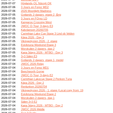
2026-07-07
Höglands-OL Nässjö OK
2026-07-06
3 Jours en Forez MD2
2026-07-06
2026 Moonlight Madness
2026-07-05
Gotlands 2-dagars, etapp 2, lång
2026-07-05
3 Jours en FOrez LD
2026-07-05
Kangaroo Crossing West
2026-07-05
JWOC O-Tour, 3-days-E3
2026-07-05
Kalvdansen 20260705
2026-07-05
Carinthian Lake Cup Stage 3 Lind ob Velden
2026-07-05
Kāpa 2026 - Day 3
2026-07-05
Vikingedysten 2026 - 2. etape
2026-07-05
Eskilstuna Weekend Etapp 3
2026-07-05
Morokulien 2-dagers, dag 2
2026-07-05
Kapa 3days 2026 - MTBO - Day 3
2026-07-05
3+3 Sälen E3
2026-07-04
Gotlands 2-dagars, etapp 1, medel
2026-07-04
JWOC 2026 Relay
2026-07-04
3 Jours en Forez MD1
2026-07-04
Beechworth Gorge
2026-07-04
JWOC O-Tour, 3-days-E2
2026-07-04
Carinthian Lakecup Stage 2 Penken Turia
2026-07-04
Kāpa 2026 - Day 2
2026-07-04
Renlunken 20260704
2026-07-04
Vikingedysten 2026 - 1. etape (Local copy from: 19
2026-07-04
Eskilstuna Weekend Etapp 2
2026-07-04
Morokulien 2-dagers, dag 1
2026-07-04
Sälen 3+3 E2
2026-07-04
Kapa 3days 2026 - MTBO - Day 2
2026-07-03
JWOC 2026 Middle
2026-07-03
Test 3 Radio