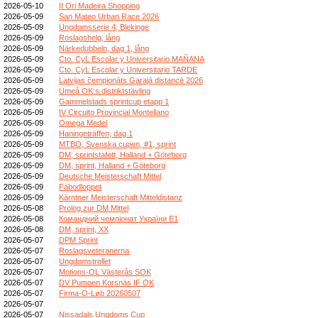
2026-05-10
II Ori Madeira Shopping
2026-05-09
San Mateo Urban Race 2026
2026-05-09
Ungdomsserie 4, Blekinge
2026-05-09
Roslagshelg, lång
2026-05-09
Närkedubbeln, dag 1, lång
2026-05-09
Cto. CyL Escolar y Universitario MAÑANA
2026-05-09
Cto. CyL Escolar y Universitario TARDE
2026-05-09
Latvijas čempionāts Garajā distancē 2026
2026-05-09
Umeå OK:s distriktstävling
2026-05-09
Gammelstads sprintcup etapp 1
2026-05-09
IV Circuito Provincial Montellano
2026-05-09
Omega Medel
2026-05-09
Haningeträffen, dag 1
2026-05-09
MTBO, Svenska cupen, #1, sprint
2026-05-09
DM, sprintstafett, Halland + Göteborg
2026-05-09
DM, sprint, Halland + Göteborg
2026-05-09
Deutsche Meisterschaft Mittel
2026-05-09
Fäbodloppet
2026-05-09
Kärntner Meisterschaft Mitteldistanz
2026-05-08
Prolog zur DM Mittel
2026-05-08
Командний чемпіонат України E1
2026-05-08
DM, sprint, XX
2026-05-07
DPM Sprint
2026-05-07
Roslagsveteranerna
2026-05-07
Ungdomstrollet
2026-05-07
Motions-OL Västerås SOK
2026-05-07
DV Pumoen Korsnäs IF OK
2026-05-07
Firma-O-Løb 20260507
2026-05-07
2026-05-07
Nissadals Ungdoms Cup