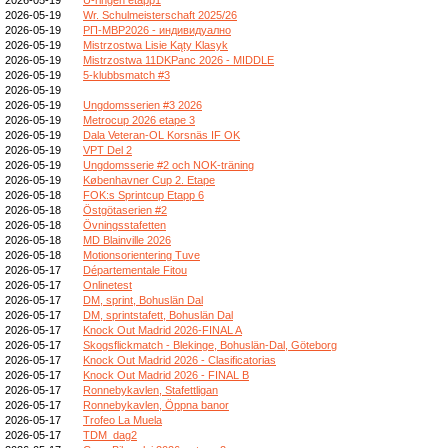
2026-05-19
Wr. Schulmeisterschaft 2025/26
2026-05-19
РП-МВР2026 - индивидуално
2026-05-19
Mistrzostwa Lisie Kąty Klasyk
2026-05-19
Mistrzostwa 11DKPanc 2026 - MIDDLE
2026-05-19
5-klubbsmatch #3
2026-05-19
2026-05-19
Ungdomsserien #3 2026
2026-05-19
Metrocup 2026 etape 3
2026-05-19
Dala Veteran-OL Korsnäs IF OK
2026-05-19
VPT Del 2
2026-05-19
Ungdomsserie #2 och NOK-träning
2026-05-19
Københavner Cup 2. Etape
2026-05-18
FOK:s Sprintcup Etapp 6
2026-05-18
Östgötaserien #2
2026-05-18
Övningsstafetten
2026-05-18
MD Blainville 2026
2026-05-18
Motionsorientering Tuve
2026-05-17
Départementale Fitou
2026-05-17
Onlinetest
2026-05-17
DM, sprint, Bohuslän Dal
2026-05-17
DM, sprintstafett, Bohuslän Dal
2026-05-17
Knock Out Madrid 2026-FINAL A
2026-05-17
Skogsflickmatch - Blekinge, Bohuslän-Dal, Göteborg
2026-05-17
Knock Out Madrid 2026 - Clasificatorias
2026-05-17
Knock Out Madrid 2026 - FINAL B
2026-05-17
Ronnebykavlen, Stafettligan
2026-05-17
Ronnebykavlen, Öppna banor
2026-05-17
Trofeo La Muela
2026-05-17
TDM_dag2