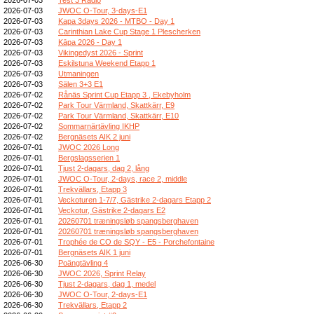
2026-07-03
JWOC O-Tour, 3-days-E1
2026-07-03
Kapa 3days 2026 - MTBO - Day 1
2026-07-03
Carinthian Lake Cup Stage 1 Plescherken
2026-07-03
Kāpa 2026 - Day 1
2026-07-03
Vikingedyst 2026 - Sprint
2026-07-03
Eskilstuna Weekend Etapp 1
2026-07-03
Utmaningen
2026-07-03
Sälen 3+3 E1
2026-07-02
Rånäs Sprint Cup Etapp 3 , Ekebyholm
2026-07-02
Park Tour Värmland, Skattkärr, E9
2026-07-02
Park Tour Värmland, Skattkärr, E10
2026-07-02
Sommarnärtävling IKHP
2026-07-02
Bergnäsets AIK 2 juni
2026-07-01
JWOC 2026 Long
2026-07-01
Bergslagsserien 1
2026-07-01
Tjust 2-dagars, dag 2, lång
2026-07-01
JWOC O-Tour, 2-days, race 2, middle
2026-07-01
Trekvällars, Etapp 3
2026-07-01
Veckoturen 1-7/7, Gästrike 2-dagars Etapp 2
2026-07-01
Veckotur, Gästrike 2-dagars E2
2026-07-01
20260701 træningsløb spangsberghaven
2026-07-01
20260701 træningsløb spangsberghaven
2026-07-01
Trophée de CO de SQY - E5 - Porchefontaine
2026-07-01
Bergnäsets AIK 1 juni
2026-06-30
Poängtävling 4
2026-06-30
JWOC 2026, Sprint Relay
2026-06-30
Tjust 2-dagars, dag 1, medel
2026-06-30
JWOC O-Tour, 2-days-E1
2026-06-30
Trekvällars, Etapp 2