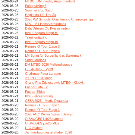
2026-06-24
MTBO, DM, medel, Ångermanland
2026-06-23
Poängtävling 3
2026-06-23
Sommer Cup 3.afd
2026-06-23
Höglands-OL Tranås
2026-06-23
2026 WA Schools’ Orienteering Championships
2026-06-23
MPOL E1 Holma/Kroksbäck
2026-06-23
Dala Veteran OL Kvarnsveden
2026-06-23
Idre 3-dagars etapp #2
2026-06-22
Träningstävling
2026-06-22
Idre 3-dagars etapp #1
2026-06-21
Rennes O Tour Etape 3
2026-06-21
Rennes O Tour Etape 4
2026-06-21
LM Sprint für Burgenland u. Steiermark
2026-06-21
Sprint Morlaas
2026-06-21
DM MTBO 2026 Mellemdistance
2026-06-21
CESA 2026 - Sprint
2026-06-21
Challenge Paca Laragne
2026-06-21
29. PTT KUP duge
2026-06-21
Grand Prix Zdzieszowic MTBO - Klasyk
2026-06-21
Puchar Lata E2
2026-06-21
Puchar Elbląg
2026-06-21
Idre Fjällorientering
2026-06-21
CESA 2026 - Media Distancia
2026-06-20
Rennes O Tour Etape 1
2026-06-20
Rennes O Tour Etape 2
2026-06-20
2026 AOC Winter Sprint - Selwyn
2026-06-20
O BAUGES juin26 samedi
2026-06-20
O BAUGES juin26 MD2
2026-06-20
LJO Stafete
2026-06-20
Jammerbugtmesterskaber 2026