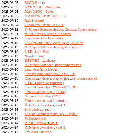
2026-07-25
BCCC Sprints
2026-07-25
2026 QSOC - Mass Start
2026-07-25
2026 QSOC - Sprint
2026-07-25
Grand Prix Silesia 2026 - E2
2026-07-25
Rajd Konwalii
2026-07-24
Grand Prix Silesia 2026 E1
2026-07-22
O-Ringen Göteborg Indoor, Campus Johanneberg
2026-07-21
MPOL Etapp 5 Gyllins Trädgård
2026-07-19
Liga norte Soria Intermedia
2026-07-19
Transylvania Open 2026-ed.25, SCORE
2026-07-19
O-Ringen Göteborg Indoor, Aeroseum
2026-07-19
6. LRL Lahr-Sulz
2026-07-19
Morphett Vale
2026-07-19
ДП МТБО - Щафета
2026-07-19
O-Ringen Göteborg, Bagheerastafetten
2026-07-18
Liga norte Soria Media
2026-07-18
Transylvania Open 2026-ed.25, LD
2026-07-18
Orientação Ribeira Brava-https://ctmpontadosol.pt
2026-07-18
5. LRL Baden-Württemberg
2026-07-17
Transylvania Open 2026-ed.25, MD
2026-07-17
Tivedsmedeln, dag 2, fredag
2026-07-16
Sommarnärtävling VSOK
2026-07-16
Tivedsmedeln, dag 1, torsdag
2026-07-15
Österlens 3-kvällars, kväll 3
2026-07-15
Skärgårdssprinten
2026-07-15
Friskus Sommarsprint Cup - Etapp 2
2026-07-14
Poängtävling 6
2026-07-14
MPOL Etapp 4 Hyllie IP
2026-07-14
Österlens 3-kvällars, kväll 2
2026-07-14
Kråkberg Triathlon