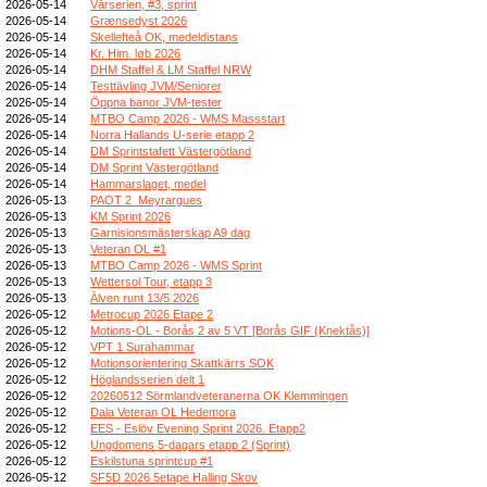
2026-05-14
Vårserien, #3, sprint
2026-05-14
Grænsedyst 2026
2026-05-14
Skellefteå OK, medeldistans
2026-05-14
Kr. Him. løb 2026
2026-05-14
DHM Staffel & LM Staffel NRW
2026-05-14
Testtävling JVM/Seniorer
2026-05-14
Öppna banor JVM-tester
2026-05-14
MTBO Camp 2026 - WMS Massstart
2026-05-14
Norra Hallands U-serie etapp 2
2026-05-14
DM Sprintstafett Västergötland
2026-05-14
DM Sprint Västergötland
2026-05-14
Hammarslaget, medel
2026-05-13
PAOT 2_Meyrargues
2026-05-13
KM Sprint 2026
2026-05-13
Garnisionsmästerskap A9 dag
2026-05-13
Veteran OL #1
2026-05-13
MTBO Camp 2026 - WMS Sprint
2026-05-13
Wettersol Tour, etapp 3
2026-05-13
Älven runt 13/5 2026
2026-05-12
Metrocup 2026 Etape 2
2026-05-12
Motions-OL - Borås 2 av 5 VT [Borås GIF (Knektås)]
2026-05-12
VPT 1 Surahammar
2026-05-12
Motionsorientering Skattkärrs SOK
2026-05-12
Höglandsserien delt 1
2026-05-12
20260512 Sörmlandveteranerna OK Klemmingen
2026-05-12
Dala Veteran OL Hedemora
2026-05-12
EES - Eslöv Evening Sprint 2026. Etapp2
2026-05-12
Ungdomens 5-dagars etapp 2 (Sprint)
2026-05-12
Eskilstuna sprintcup #1
2026-05-12
SF5D 2026 5etape Halling Skov