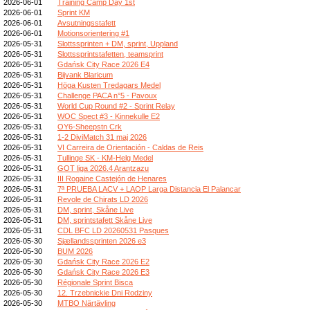
2026-06-01
Training Camp Day 1st
2026-06-01
Sprint KM
2026-06-01
Avsutningsstafett
2026-06-01
Motionsorientering #1
2026-05-31
Slottssprinten + DM, sprint, Uppland
2026-05-31
Slottssprintstafetten, teamsprint
2026-05-31
Gdańsk City Race 2026 E4
2026-05-31
Bijvank Blaricum
2026-05-31
Höga Kusten Tredagars Medel
2026-05-31
Challenge PACA n°5 - Pavoux
2026-05-31
World Cup Round #2 - Sprint Relay
2026-05-31
WOC Spect #3 - Kinnekulle E2
2026-05-31
OY6-Sheepstn Crk
2026-05-31
1-2 DiviMatch 31 maj 2026
2026-05-31
VI Carreira de Orientación - Caldas de Reis
2026-05-31
Tullinge SK - KM-Helg Medel
2026-05-31
GOT liga 2026.4 Arantzazu
2026-05-31
III Rogaine Castejón de Henares
2026-05-31
7ª PRUEBA LACV + LAOP Larga Distancia El Palancar
2026-05-31
Revole de Chirats LD 2026
2026-05-31
DM, sprint, Skåne Live
2026-05-31
DM, sprintstafett Skåne Live
2026-05-31
CDL BFC LD 20260531 Pasques
2026-05-30
Sjællandssprinten 2026 e3
2026-05-30
BUM 2026
2026-05-30
Gdańsk City Race 2026 E2
2026-05-30
Gdańsk City Race 2026 E3
2026-05-30
Régionale Sprint Bisca
2026-05-30
12. Trzebnickie Dni Rodziny
2026-05-30
MTBO Närtävling