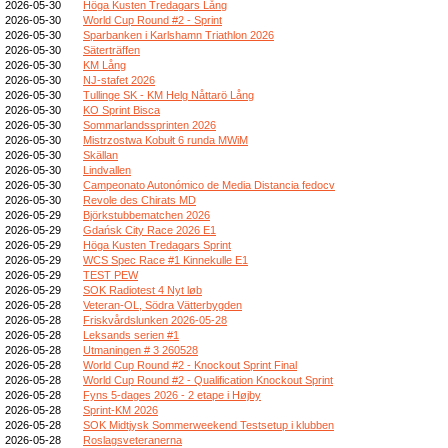
2026-05-30
Höga Kusten Tredagars Lång
2026-05-30
World Cup Round #2 - Sprint
2026-05-30
Sparbanken i Karlshamn Triathlon 2026
2026-05-30
Säterträffen
2026-05-30
KM Lång
2026-05-30
NJ-stafet 2026
2026-05-30
Tullinge SK - KM Helg Nåttarö Lång
2026-05-30
KO Sprint Bisca
2026-05-30
Sommarlandssprinten 2026
2026-05-30
Mistrzostwa Kobułt 6 runda MWiM
2026-05-30
Skällan
2026-05-30
Lindvallen
2026-05-30
Campeonato Autonómico de Media Distancia fedocv
2026-05-30
Revole des Chirats MD
2026-05-29
Björkstubbematchen 2026
2026-05-29
Gdańsk City Race 2026 E1
2026-05-29
Höga Kusten Tredagars Sprint
2026-05-29
WCS Spec Race #1 Kinnekulle E1
2026-05-29
TEST PEW
2026-05-29
SOK Radiotest 4 Nyt løb
2026-05-28
Veteran-OL, Södra Vätterbygden
2026-05-28
Friskvårdslunken 2026-05-28
2026-05-28
Leksands serien #1
2026-05-28
Utmaningen # 3 260528
2026-05-28
World Cup Round #2 - Knockout Sprint Final
2026-05-28
World Cup Round #2 - Qualification Knockout Sprint
2026-05-28
Fyns 5-dages 2026 - 2 etape i Højby
2026-05-28
Sprint-KM 2026
2026-05-28
SOK Midtjysk Sommerweekend Testsetup i klubben
2026-05-28
Roslagsveteranerna