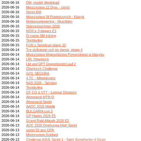
2026-06-16
DM, medel, Medelpad
2026-06-16
Mistrzostwa 12 Dyw. - sprint
2026-06-16
Sprint-KM
2026-06-16
Mistrzostwa Sił Powietrznych - Klasyk
2026-06-16
Motionsorientering - Skavlöten
2026-06-16
Sidensjösprinten 2026
2026-06-15
NOK:s 3-dagars E1
2026-06-15
O-camp SM träning
2026-06-15
Testtävling
2026-06-15
FOK:s Sprintcup etapp 10
2026-06-14
Tre skåningar och en dansk, etapp 4
2026-06-14
Mistrzostwa Województwa Pomorskiego w klasyku
2026-06-14
LRL Oberkirch
2026-06-14
LM und DPT Doppelsprint Lauf 2
2026-06-14
Oberkirch Challenge
2026-06-14
GOL SEGURA
2026-06-14
4.TC - Mitteldistanz
2026-06-14
NAS 2026 - Søndag
2026-06-14
Testtävling
2026-06-14
CF CO à VTT - Longue Distance
2026-06-14
Almonacid MTB-O
2026-06-14
Almonacid Sprint
2026-06-14
AAOC 2026 Middle
2026-06-14
BULGARIA cup 3
2026-06-14
GP Hades 2026 E5
2026-06-14
Grand Raid Altitude 2026 E2
2026-06-13
AOC 2026 Onehunga High Sprint
2026-06-13
sprint 50 ans OPA
2026-06-13
Mistrzostwa Gołdapii
2026-06-13
Challenge ASUL Sprint 1 - Saint Symphorien d Ozon