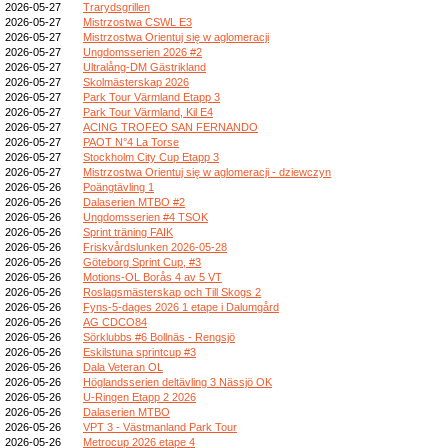
2026-05-27
Trarydsgrillen
2026-05-27
Mistrzostwa CSWL E3
2026-05-27
Mistrzostwa Orientuj się w aglomeracji
2026-05-27
Ungdomsserien 2026 #2
2026-05-27
Ultralång-DM Gästrikland
2026-05-27
Skolmästerskap 2026
2026-05-27
Park Tour Värmland Etapp 3
2026-05-27
Park Tour Värmland, Kil E4
2026-05-27
ACING TROFEO SAN FERNANDO
2026-05-27
PAOT N°4 La Torse
2026-05-27
Stockholm City Cup Etapp 3
2026-05-27
Mistrzostwa Orientuj się w aglomeracji - dziewczyn
2026-05-26
Poängtävling 1
2026-05-26
Dalaserien MTBO #2
2026-05-26
Ungdomsserien #4 TSOK
2026-05-26
Sprint träning FAIK
2026-05-26
Friskvårdslunken 2026-05-28
2026-05-26
Göteborg Sprint Cup, #3
2026-05-26
Motions-OL Borås 4 av 5 VT
2026-05-26
Roslagsmästerskap och Till Skogs 2
2026-05-26
Fyns-5-dages 2026 1 etape i Dalumgård
2026-05-26
AG CDCO84
2026-05-26
Sörklubbs #6 Bollnäs - Rengsjö
2026-05-26
Eskilstuna sprintcup #3
2026-05-26
Dala Veteran OL
2026-05-26
Höglandsserien deltävling 3 Nässjö OK
2026-05-26
U-Ringen Etapp 2 2026
2026-05-26
Dalaserien MTBO
2026-05-26
VPT 3 - Västmanland Park Tour
2026-05-26
Metrocup 2026 etape 4