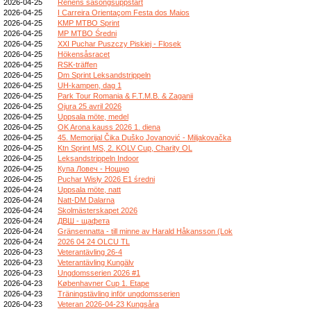
2026-04-25
Renens säsongsuppstart
2026-04-25
I Carreira Orientaçom Festa dos Maios
2026-04-25
KMP MTBO Sprint
2026-04-25
MP MTBO Średni
2026-04-25
XXI Puchar Puszczy Piskiej - Flosek
2026-04-25
Hökensåsracet
2026-04-25
RSK-träffen
2026-04-25
Dm Sprint Leksandstrippeln
2026-04-25
UH-kampen, dag 1
2026-04-25
Park Tour Romania & F.T.M.B. & Zaganii
2026-04-25
Ojura 25 avril 2026
2026-04-25
Uppsala möte, medel
2026-04-25
OK Arona kauss 2026 1. diena
2026-04-25
45. Memorijal Čika Duško Jovanović - Miljakovačka
2026-04-25
Ktn Sprint MS, 2. KOLV Cup, Charity OL
2026-04-25
Leksandstrippeln Indoor
2026-04-25
Купа Ловеч - Нощно
2026-04-25
Puchar Wisły 2026 E1 średni
2026-04-24
Uppsala möte, natt
2026-04-24
Natt-DM Dalarna
2026-04-24
Skolmästerskapet 2026
2026-04-24
ДВШ - щафета
2026-04-24
Gränsennatta - till minne av Harald Håkansson (Lok
2026-04-24
2026 04 24 OLCU TL
2026-04-23
Veterantävling 26-4
2026-04-23
Veterantävling Kungälv
2026-04-23
Ungdomsserien 2026 #1
2026-04-23
Københavner Cup 1. Etape
2026-04-23
Träningstävling inför ungdomsserien
2026-04-23
Veteran 2026-04-23 Kungsåra