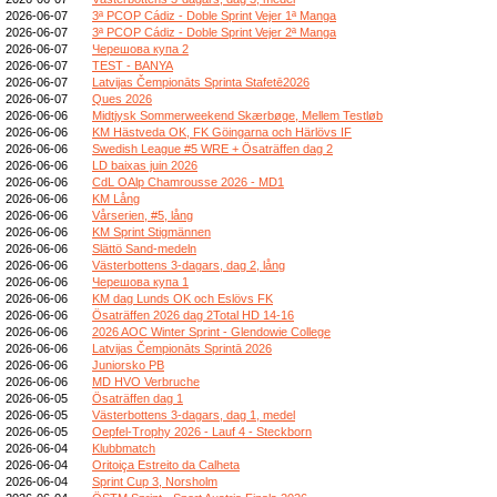
2026-06-07
3ª PCOP Cádiz - Doble Sprint Vejer 1ª Manga
2026-06-07
3ª PCOP Cádiz - Doble Sprint Vejer 2ª Manga
2026-06-07
Черешова купа 2
2026-06-07
TEST - BANYA
2026-06-07
Latvijas Čempionāts Sprinta Stafetē2026
2026-06-07
Ques 2026
2026-06-06
Midtjysk Sommerweekend Skærbøge, Mellem Testløb
2026-06-06
KM Hästveda OK, FK Göingarna och Härlövs IF
2026-06-06
Swedish League #5 WRE + Ösaträffen dag 2
2026-06-06
LD baixas juin 2026
2026-06-06
CdL OAlp Chamrousse 2026 - MD1
2026-06-06
KM Lång
2026-06-06
Vårserien, #5, lång
2026-06-06
KM Sprint Stigmännen
2026-06-06
Slättö Sand-medeln
2026-06-06
Västerbottens 3-dagars, dag 2, lång
2026-06-06
Черешова купа 1
2026-06-06
KM dag Lunds OK och Eslövs FK
2026-06-06
Ösaträffen 2026 dag 2Total HD 14-16
2026-06-06
2026 AOC Winter Sprint - Glendowie College
2026-06-06
Latvijas Čempionāts Sprintā 2026
2026-06-06
Juniorsko PB
2026-06-06
MD HVO Verbruche
2026-06-05
Ösaträffen dag 1
2026-06-05
Västerbottens 3-dagars, dag 1, medel
2026-06-05
Oepfel-Trophy 2026 - Lauf 4 - Steckborn
2026-06-04
Klubbmatch
2026-06-04
Oritoiça Estreito da Calheta
2026-06-04
Sprint Cup 3, Norsholm