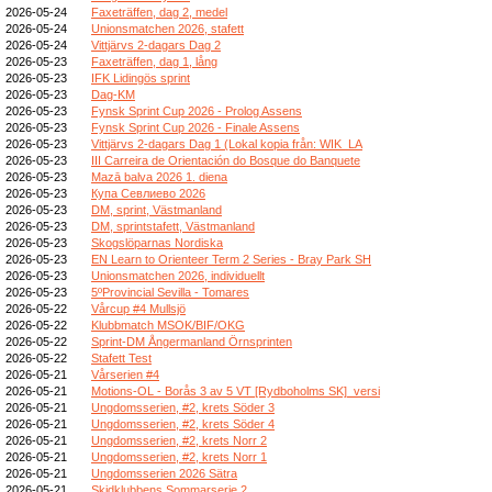
2026-05-24
Faxeträffen, dag 2, medel
2026-05-24
Unionsmatchen 2026, stafett
2026-05-24
Vittjärvs 2-dagars Dag 2
2026-05-23
Faxeträffen, dag 1, lång
2026-05-23
IFK Lidingös sprint
2026-05-23
Dag-KM
2026-05-23
Fynsk Sprint Cup 2026 - Prolog Assens
2026-05-23
Fynsk Sprint Cup 2026 - Finale Assens
2026-05-23
Vittjärvs 2-dagars Dag 1 (Lokal kopia från: WIK_LA
2026-05-23
III Carreira de Orientación do Bosque do Banquete
2026-05-23
Mazā balva 2026 1. diena
2026-05-23
Купа Севлиево 2026
2026-05-23
DM, sprint, Västmanland
2026-05-23
DM, sprintstafett, Västmanland
2026-05-23
Skogslöparnas Nordiska
2026-05-23
EN Learn to Orienteer Term 2 Series - Bray Park SH
2026-05-23
Unionsmatchen 2026, individuellt
2026-05-23
5ºProvincial Sevilla - Tomares
2026-05-22
Vårcup #4 Mullsjö
2026-05-22
Klubbmatch MSOK/BIF/OKG
2026-05-22
Sprint-DM Ångermanland Örnsprinten
2026-05-22
Stafett Test
2026-05-21
Vårserien #4
2026-05-21
Motions-OL - Borås 3 av 5 VT [Rydboholms SK]_versi
2026-05-21
Ungdomsserien, #2, krets Söder 3
2026-05-21
Ungdomsserien, #2, krets Söder 4
2026-05-21
Ungdomsserien, #2, krets Norr 2
2026-05-21
Ungdomsserien, #2, krets Norr 1
2026-05-21
Ungdomsserien 2026 Sätra
2026-05-21
Skidklubbens Sommarserie 2