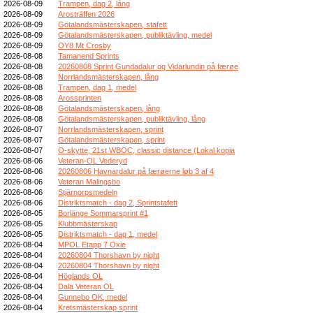
2026-08-09
Trampen, dag 2, lång
2026-08-09
Arosträffen 2026
2026-08-09
Götalandsmästerskapen, stafett
2026-08-09
Götalandsmästerskapen, publiktävling, medel
2026-08-09
OY8 Mt Crosby
2026-08-08
Tamanend Sprints
2026-08-08
20260808 Sprint Gundadalur og Vidarlundin på færøe
2026-08-08
Norrlandsmästerskapen, lång
2026-08-08
Trampen, dag 1, medel
2026-08-08
Arossprinten
2026-08-08
Götalandsmästerskapen, lång
2026-08-08
Götalandsmästerskapen, publiktävling, lång
2026-08-07
Norrlandsmästerskapen, sprint
2026-08-07
Götalandsmästerskapen, sprint
2026-08-07
O-skytte, 21st WBOC, classic distance (Lokal kopia
2026-08-06
Veteran-OL Vederyd
2026-08-06
20260806 Havnardalur på færøerne løb 3 af 4
2026-08-06
Veteran Malingsbo
2026-08-06
Stjärnorpsmedeln
2026-08-06
Distriktsmatch - dag 2, Sprintstafett
2026-08-05
Borlänge Sommarsprint #1
2026-08-05
Klubbmästerskap
2026-08-05
Distriktsmatch - dag 1, medel
2026-08-04
MPOL Etapp 7 Oxie
2026-08-04
20260804 Thorshavn by night
2026-08-04
20260804 Thorshavn by night
2026-08-04
Höglands OL
2026-08-04
Dala Veteran OL
2026-08-04
Gunnebo OK, medel
2026-08-04
Kretsmästerskap sprint