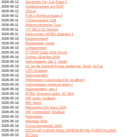
2026-05-12
Stockholm City Cup Etapp 1
2026-05-12
Ungdomsserien och NOK
2026-05-12
Vårcup
2026-05-11
FOK:s Sprintcup Etapp 4
2026-05-11
Träningstävling i Solf
2026-05-11
Motionsorientering Tuve
2026-05-11
LTF Micro-OL Montag
2026-05-11
Närkeserien i MTBO deltävling 1
2026-05-10
Divisionsmatch
2026-05-10
Roslagshelg, medel
2026-05-10
Lundasprinten
2026-05-10
2º CPOP Cadiz 2026 Roche
2026-05-10
Orintos vårtävling 2026
2026-05-10
Närkedubbeln, dag 2, medel
2026-05-10
OL-skytte DalregIF/Ornäs skidskytte, Sprint, SvCup
2026-05-10
CPO Ondategi
2026-05-10
Skärmenträffen
2026-05-10
Pekingduon (Lokal kopia från: localhost)
2026-05-10
Gammelstads sprintcup etapp 2
2026-05-10
Haningeträffen, dag 2
2026-05-10
MTBO, Svenska cupen, #2, lång
2026-05-10
DM, sprint, Småland
2026-05-10
BRL Sprint
2026-05-10
Matosinhos City Race 2026
2026-05-10
DM, sprintstafett, Småland
2026-05-10
Pekingduon
2026-05-10
Nipstigen 2026
2026-05-10
Ozona čempionāts 2026
2026-05-10
ESCOLAR CUIDAD REAL DEHESA BOYAL-PUERTOLLANO
2026-05-10
SCCtest