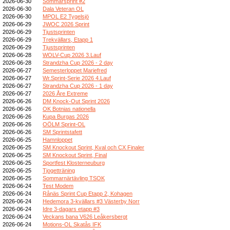
2026-06-30
Sommarsprint #2
2026-06-30
Dala Veteran OL
2026-06-30
MPOL E2 Tygelsjö
2026-06-29
JWOC 2026 Sprint
2026-06-29
Tjustsprinten
2026-06-29
Trekvällars, Etapp 1
2026-06-29
Tjustsprinten
2026-06-28
WOLV-Cup 2026 3.Lauf
2026-06-28
Strandzha Cup 2026 - 2 day
2026-06-27
Semesterloppet Mariefred
2026-06-27
Wr.Sprint-Serie 2026 4.Lauf
2026-06-27
Strandzha Cup 2026 - 1 day
2026-06-27
2026 Åre Extreme
2026-06-26
DM Knock-Out Sprint 2026
2026-06-26
OK Botnias nationella
2026-06-26
Kupa Burgas 2026
2026-06-26
OÖLM Sprint-OL
2026-06-26
SM Sprintstafett
2026-06-25
Hamnloppet
2026-06-25
SM Knockout Sprint, Kval och CX Finaler
2026-06-25
SM Knockout Sprint, Final
2026-06-25
Sportfest Klosterneuburg
2026-06-25
Tjogetträning
2026-06-25
Sommarnärtävling TSOK
2026-06-24
Test Modem
2026-06-24
Rånäs Sprint Cup Etapp 2, Kohagen
2026-06-24
Hedemora 3-kvällars #3 Västerby Norr
2026-06-24
Idre 3-dagars etapp #3
2026-06-24
Veckans bana V626 Leåkersbergt
2026-06-24
Motions-OL Skatås IFK