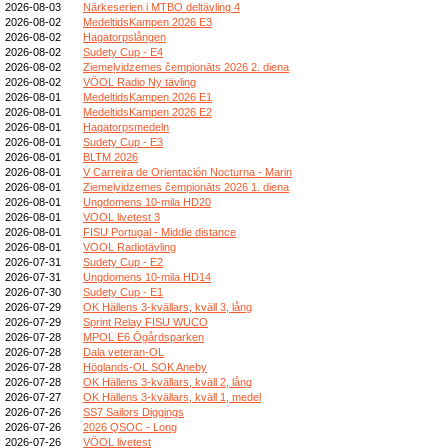
2026-08-03
Närkeserien i MTBO deltävling 4
2026-08-02
MedeltidsKampen 2026 E3
2026-08-02
Hagatorpslången
2026-08-02
Sudety Cup - E4
2026-08-02
Ziemeļvidzemes čempionāts 2026 2. diena
2026-08-02
VÖOL Radio Ny tävling
2026-08-01
MedeltidsKampen 2026 E1
2026-08-01
MedeltidsKampen 2026 E2
2026-08-01
Hagatorpsmedeln
2026-08-01
Sudety Cup - E3
2026-08-01
BLTM 2026
2026-08-01
V Carreira de Orientación Nocturna - Marin
2026-08-01
Ziemeļvidzemes čempionāts 2026 1. diena
2026-08-01
Ungdomens 10-mila HD20
2026-08-01
VOOL livetest 3
2026-08-01
FISU Portugal - Middle distance
2026-08-01
VOOL Radiotävling
2026-07-31
Sudety Cup - E2
2026-07-31
Ungdomens 10-mila HD14
2026-07-30
Sudety Cup - E1
2026-07-29
OK Hällens 3-kvällars, kväll 3, lång
2026-07-29
Sprint Relay FISU WUCO
2026-07-28
MPOL E6 Ögårdsparken
2026-07-28
Dala veteran-OL
2026-07-28
Höglands-OL SOK Aneby
2026-07-28
OK Hällens 3-kvällars, kväll 2, lång
2026-07-27
OK Hällens 3-kvällars, kväll 1, medel
2026-07-26
SS7 Sailors Diggings
2026-07-26
2026 QSOC - Long
2026-07-26
VÖOL livetest