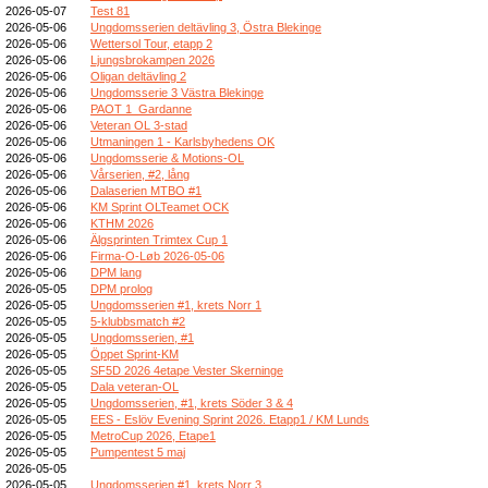
2026-05-07
Test 81
2026-05-06
Ungdomsserien deltävling 3, Östra Blekinge
2026-05-06
Wettersol Tour, etapp 2
2026-05-06
Ljungsbrokampen 2026
2026-05-06
Oligan deltävling 2
2026-05-06
Ungdomsserie 3 Västra Blekinge
2026-05-06
PAOT 1_Gardanne
2026-05-06
Veteran OL 3-stad
2026-05-06
Utmaningen 1 - Karlsbyhedens OK
2026-05-06
Ungdomsserie & Motions-OL
2026-05-06
Vårserien, #2, lång
2026-05-06
Dalaserien MTBO #1
2026-05-06
KM Sprint OLTeamet OCK
2026-05-06
KTHM 2026
2026-05-06
Älgsprinten Trimtex Cup 1
2026-05-06
Firma-O-Løb 2026-05-06
2026-05-06
DPM lang
2026-05-05
DPM prolog
2026-05-05
Ungdomsserien #1, krets Norr 1
2026-05-05
5-klubbsmatch #2
2026-05-05
Ungdomsserien, #1
2026-05-05
Öppet Sprint-KM
2026-05-05
SF5D 2026 4etape Vester Skerninge
2026-05-05
Dala veteran-OL
2026-05-05
Ungdomsserien, #1, krets Söder 3 & 4
2026-05-05
EES - Eslöv Evening Sprint 2026. Etapp1 / KM Lunds
2026-05-05
MetroCup 2026, Etape1
2026-05-05
Pumpentest 5 maj
2026-05-05
2026-05-05
Ungdomsserien #1, krets Norr 3