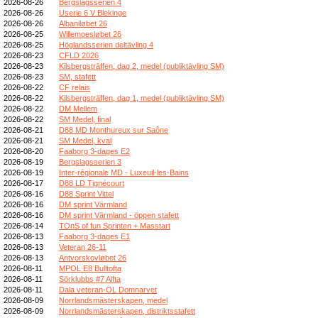
2026-08-26
Bergslagsserien 4
2026-08-26
Userie 6 V Blekinge
2026-08-26
Albaniløbet 26
2026-08-25
Willemoesløbet 26
2026-08-25
Höglandsserien deltävling 4
2026-08-23
CFLD 2026
2026-08-23
Kilsbergsträffen, dag 2, medel (publiktävling SM)
2026-08-23
SM, stafett
2026-08-22
CF relais
2026-08-22
Kilsbergsträffen, dag 1, medel (publiktävling SM)
2026-08-22
DM Mellem
2026-08-22
SM Medel, final
2026-08-21
D88 MD Monthureux sur Saône
2026-08-21
SM Medel, kval
2026-08-20
Faaborg 3-dages E2
2026-08-19
Bergslagsserien 3
2026-08-19
Inter-régionale MD - Luxeuil-les-Bains
2026-08-17
D88 LD Tignécourt
2026-08-16
D88 Sprint Vittel
2026-08-16
DM sprint Värmland
2026-08-16
DM sprint Värmland - öppen stafett
2026-08-14
TOnS of fun Sprinten + Masstart
2026-08-13
Faaborg 3-dages E1
2026-08-13
Veteran 26-11
2026-08-13
Antvorskovløbet 26
2026-08-11
MPOL E8 Bulltofta
2026-08-11
Sörklubbs #7 Alfta
2026-08-11
Dala veteran-OL Domnarvet
2026-08-09
Norrlandsmästerskapen, medel
2026-08-09
Norrlandsmästerskapen, distriktsstafett