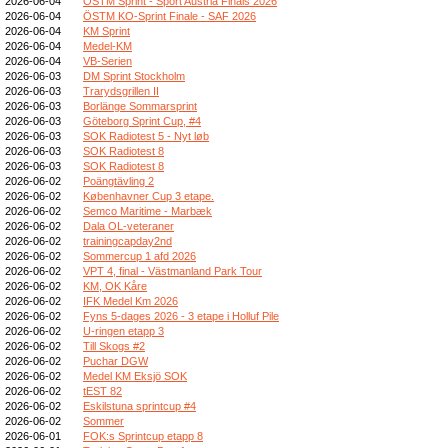
2026-06-04
ÖSTM Sprint - Sport Austria Finals 2026
2026-06-04
ÖSTM KO-Sprint Finale - SAF 2026
2026-06-04
KM Sprint
2026-06-04
Medel-KM
2026-06-04
VB-Serien
2026-06-03
DM Sprint Stockholm
2026-06-03
Trarydsgrillen II
2026-06-03
Borlänge Sommarsprint
2026-06-03
Göteborg Sprint Cup, #4
2026-06-03
SOK Radiotest 5 - Nyt løb
2026-06-03
SOK Radiotest 8
2026-06-03
SOK Radiotest 8
2026-06-02
Poängtävling 2
2026-06-02
Københavner Cup 3 etape.
2026-06-02
Semco Maritime - Marbæk
2026-06-02
Dala OL-veteraner
2026-06-02
trainingcapday2nd
2026-06-02
Sommercup 1 afd 2026
2026-06-02
VPT 4, final - Västmanland Park Tour
2026-06-02
KM, OK Kåre
2026-06-02
IFK Medel Km 2026
2026-06-02
Fyns 5-dages 2026 - 3 etape i Holluf Pile
2026-06-02
U-ringen etapp 3
2026-06-02
Till Skogs #2
2026-06-02
Puchar DGW
2026-06-02
Medel KM Eksjö SOK
2026-06-02
tEST 82
2026-06-02
Eskilstuna sprintcup #4
2026-06-02
Sommer
2026-06-01
FOK:s Sprintcup etapp 8