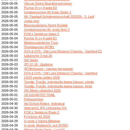
2026-05-05
Vårcup Södra Skaraborgskretsen
2026-05-05
Puchar D-cy 8 pplot E2
2026-05-05
Ungdomsserien #1 Krets Söder 1
2026-05-05
Wr. Paarlauf-Schulmeisterschaft 2025/26 - 3. Lauf
2026-05-05
Jonas test
2026-05-05
Biskopsgårdens Sprint Rumble
2026-05-05
Ungdomsserien #1, krets Norr 2
2026-05-04
FOK:s Sprintcup etapp 3
2026-05-04
Puchar D-cy 8 pplot E1
2026-05-04
Motionsorientering Tuve
2026-05-04
Östgötaserien MTBO
2026-05-04
OY4 & OY5 - Qld Long Distance Champs - Samford E2
2026-05-03
Labaroche 3 mai 26
2026-05-03
SM Sprint
2026-05-03
ДП 12-18 - Щафети
2026-05-03
ДП Ветерани - средна дистанция
2026-05-03
OY4 & OY5 - Qld Long Distance Champs - Samford
2026-05-03
LSVS sporta spēles 2026
2026-05-03
Tiomila, Tranås, individuella öppna klasser, sönda
2026-05-02
Tiomila, Tranås, individuella öppna klasser, lörda
2026-05-01
OK Älmes vårtävling 2026
2026-05-01
VII GIGANTES TRAIL
2026-05-01
Polkasprinten
2026-04-30
Akl School Relays_Individual
2026-04-30
VeteranOL IFK Linköpings OS
2026-04-29
FOK:s Sprintcup Etapp 2
2026-04-29
Fyrklöver #1 2026
2026-04-29
U-serie 2 Västra Blekinge
2026-04-29
U-serie, MotionsOL och MTBO
2026-04-29
Wiener Sprint-Serie - Lauf #2