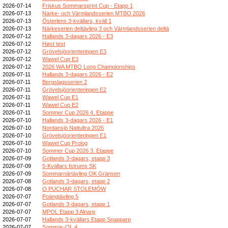
2026-07-14
Friskus Sommarsprint Cup - Etapp 1
2026-07-13
Närke- och Värmlandsserien MTBO 2026
2026-07-13
Österlens 3-kvällars, kväll 1
2026-07-13
Närkeserien deltävling 3 och Värmlandsserien deltä
2026-07-12
Hallands 3-dagars 2026 - E3
2026-07-12
Høst test
2026-07-12
Grövelsjöorienteringen E3
2026-07-12
Wawel Cup E3
2026-07-12
2026 WA MTBO Long Championships
2026-07-11
Hallands 3-dagars 2026 - E2
2026-07-11
Bergslagsserien 2
2026-07-11
Grövelsjöorienteringen E2
2026-07-11
Wawel Cup E1
2026-07-11
Wawel Cup E2
2026-07-11
Sommer Cup 2026 4. Etappe
2026-07-10
Hallands 3-dagars 2026 - E1
2026-07-10
Nordansjö Nattultra 2026
2026-07-10
Grövelsjöorienteringen E1
2026-07-10
Wawel Cup Prolog
2026-07-10
Sommer Cup 2026 3. Etappe
2026-07-09
Gotlands 3-dagars, etapp 3
2026-07-09
5-Kvällars Istrums SK
2026-07-09
Sommarnärtävling OK Gränsen
2026-07-08
Gotlands 3-dagars, etapp 2
2026-07-08
O PUCHAR STOLEMÓW
2026-07-07
Poängtävling 5
2026-07-07
Gotlands 3-dagars, etapp 1
2026-07-07
MPOL Etapp 3 Alnarp
2026-07-07
Hallands 3-kvällars Etapp Snapparp
2026-07-07
Sommar-OL 4