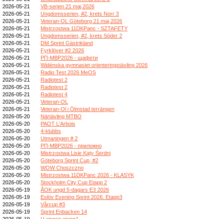
2026-05-21
VB-serien 21 maj 2026
2026-05-21
Ungdomsserien, #2, krets Norr 3
2026-05-21
Veteran-OL Göteborg 21 maj 2026
2026-05-21
Mistrzostwa 11DKPanc - SZTAFETY
2026-05-21
Ungdomsserien, #2, krets Söder 2
2026-05-21
DM Sprint Gästrikland
2026-05-21
Fyrklöver #2 2026
2026-05-21
РП-МВР2026 - щафети
2026-05-21
Widénska gymnasiet orienteringstävling 2026
2026-05-21
Radio Test 2026 MeOS
2026-05-21
Radiotest 2
2026-05-21
Radiotest 2
2026-05-21
Radiotest 4
2026-05-21
Veteran-OL
2026-05-21
Veteran-Ol i Ölmstad terrängen
2026-05-20
Närtävling MTBO
2026-05-20
PAOT L'Arbois
2026-05-20
4-klubbs
2026-05-20
Utmaningen # 2
2026-05-20
РП-МВР2026 - приложно
2026-05-20
Mistrzostwa Lisie Kąty Śerdni
2026-05-20
Göteborg Sprint Cup, #2
2026-05-20
WOW Choszczno
2026-05-20
Mistrzostwa 11DKPanc 2026 - KLASYK
2026-05-20
Stockholm City Cup Etapp 2
2026-05-19
ÅOK ungd 5-dagars E3 2026
2026-05-19
Eslöv Evening Sprint 2026. Etapp3
2026-05-19
Vårcup #3
2026-05-19
Sprint Enbacken 14
2026-05-19
U-ringen etapp1