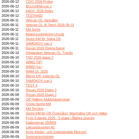
2026-06-12
COO 2026 Prolog
2026-06-12
BULGARIA cup 1
2026-06-12
AAOC 2026 Relay
2026-06-12
TESTRAID
2026-06-11
Veteran-OL Varkullen
2026-06-11
Veteran-OL IK Stern 2026-06-11
2026-06-11
KM Sprint
2026-06-11
Motionsorientering Ursvik
2026-06-11
Sprint-KM för Solna OK
2026-06-11
SAMOKOV cup 2
2026-06-11
Resan 2026 Öppna banor
2026-06-10
Höglandets Veteran-OL Tranås
2026-06-10
TSQ 2026 étape 2
2026-06-10
WIMS (SP)
2026-06-10
WIMS (Lic)
2026-06-10
WAM OL 2026
2026-06-10
Ålems OK, veteran-OL
2026-06-10
SAMOKOV cup 1
2026-06-10
TEST 3
2026-06-10
Resan 2026 Etapp 3
2026-06-09
Resan 2026 Etapp 2
2026-06-09
OK Hällens klubbmästerskap
2026-06-09
Orinto Sprint-KM
2026-06-09
KM Terräng
2026-06-09
Sprint-KM för OK Österåker, Waxholms OK och Vallen
2026-06-09
Fyns 5-dages 2026 - 5 etape i Åløkke skoven
2026-06-09
Dalaveteran 260609
2026-06-09
Leksandsserien #2
2026-06-09
Kreis-Kinder- und Jugendspiele Meissen
2026-06-09
Sommaravslutning