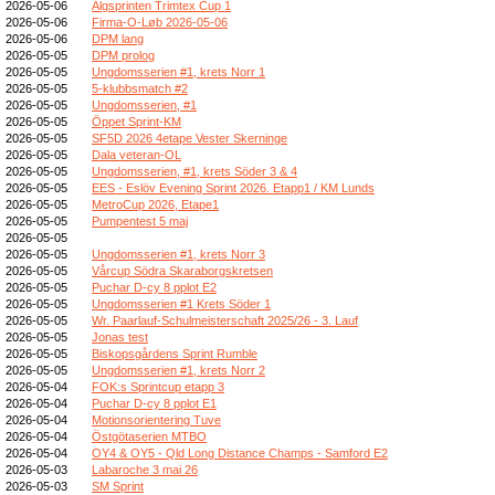
2026-05-06
Älgsprinten Trimtex Cup 1
2026-05-06
Firma-O-Løb 2026-05-06
2026-05-06
DPM lang
2026-05-05
DPM prolog
2026-05-05
Ungdomsserien #1, krets Norr 1
2026-05-05
5-klubbsmatch #2
2026-05-05
Ungdomsserien, #1
2026-05-05
Öppet Sprint-KM
2026-05-05
SF5D 2026 4etape Vester Skerninge
2026-05-05
Dala veteran-OL
2026-05-05
Ungdomsserien, #1, krets Söder 3 & 4
2026-05-05
EES - Eslöv Evening Sprint 2026. Etapp1 / KM Lunds
2026-05-05
MetroCup 2026, Etape1
2026-05-05
Pumpentest 5 maj
2026-05-05
2026-05-05
Ungdomsserien #1, krets Norr 3
2026-05-05
Vårcup Södra Skaraborgskretsen
2026-05-05
Puchar D-cy 8 pplot E2
2026-05-05
Ungdomsserien #1 Krets Söder 1
2026-05-05
Wr. Paarlauf-Schulmeisterschaft 2025/26 - 3. Lauf
2026-05-05
Jonas test
2026-05-05
Biskopsgårdens Sprint Rumble
2026-05-05
Ungdomsserien #1, krets Norr 2
2026-05-04
FOK:s Sprintcup etapp 3
2026-05-04
Puchar D-cy 8 pplot E1
2026-05-04
Motionsorientering Tuve
2026-05-04
Östgötaserien MTBO
2026-05-04
OY4 & OY5 - Qld Long Distance Champs - Samford E2
2026-05-03
Labaroche 3 mai 26
2026-05-03
SM Sprint