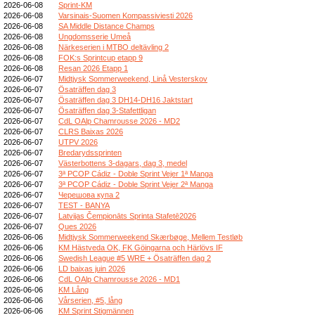
2026-06-08
Sprint-KM
2026-06-08
Varsinais-Suomen Kompassiviesti 2026
2026-06-08
SA Middle Distance Champs
2026-06-08
Ungdomsserie Umeå
2026-06-08
Närkeserien i MTBO deltävling 2
2026-06-08
FOK:s Sprintcup etapp 9
2026-06-08
Resan 2026 Etapp 1
2026-06-07
Midtjysk Sommerweekend, Linå Vesterskov
2026-06-07
Ösaträffen dag 3
2026-06-07
Ösaträffen dag 3 DH14-DH16 Jaktstart
2026-06-07
Ösaträffen dag 3-Stafettligan
2026-06-07
CdL OAlp Chamrousse 2026 - MD2
2026-06-07
CLRS Baixas 2026
2026-06-07
UTPV 2026
2026-06-07
Bredarydssprinten
2026-06-07
Västerbottens 3-dagars, dag 3, medel
2026-06-07
3ª PCOP Cádiz - Doble Sprint Vejer 1ª Manga
2026-06-07
3ª PCOP Cádiz - Doble Sprint Vejer 2ª Manga
2026-06-07
Черешова купа 2
2026-06-07
TEST - BANYA
2026-06-07
Latvijas Čempionāts Sprinta Stafetē2026
2026-06-07
Ques 2026
2026-06-06
Midtjysk Sommerweekend Skærbøge, Mellem Testløb
2026-06-06
KM Hästveda OK, FK Göingarna och Härlövs IF
2026-06-06
Swedish League #5 WRE + Ösaträffen dag 2
2026-06-06
LD baixas juin 2026
2026-06-06
CdL OAlp Chamrousse 2026 - MD1
2026-06-06
KM Lång
2026-06-06
Vårserien, #5, lång
2026-06-06
KM Sprint Stigmännen