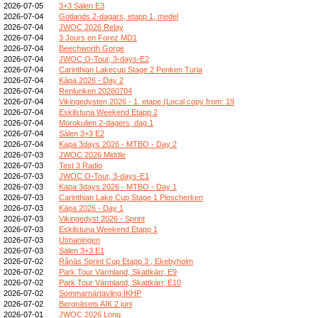
2026-07-05
3+3 Sälen E3
2026-07-04
Gotlands 2-dagars, etapp 1, medel
2026-07-04
JWOC 2026 Relay
2026-07-04
3 Jours en Forez MD1
2026-07-04
Beechworth Gorge
2026-07-04
JWOC O-Tour, 3-days-E2
2026-07-04
Carinthian Lakecup Stage 2 Penken Turia
2026-07-04
Kāpa 2026 - Day 2
2026-07-04
Renlunken 20260704
2026-07-04
Vikingedysten 2026 - 1. etape (Local copy from: 19
2026-07-04
Eskilstuna Weekend Etapp 2
2026-07-04
Morokulien 2-dagers, dag 1
2026-07-04
Sälen 3+3 E2
2026-07-04
Kapa 3days 2026 - MTBO - Day 2
2026-07-03
JWOC 2026 Middle
2026-07-03
Test 3 Radio
2026-07-03
JWOC O-Tour, 3-days-E1
2026-07-03
Kapa 3days 2026 - MTBO - Day 1
2026-07-03
Carinthian Lake Cup Stage 1 Plescherken
2026-07-03
Kāpa 2026 - Day 1
2026-07-03
Vikingedyst 2026 - Sprint
2026-07-03
Eskilstuna Weekend Etapp 1
2026-07-03
Utmaningen
2026-07-03
Sälen 3+3 E1
2026-07-02
Rånäs Sprint Cup Etapp 3 , Ekebyholm
2026-07-02
Park Tour Värmland, Skattkärr, E9
2026-07-02
Park Tour Värmland, Skattkärr, E10
2026-07-02
Sommarnärtävling IKHP
2026-07-02
Bergnäsets AIK 2 juni
2026-07-01
JWOC 2026 Long