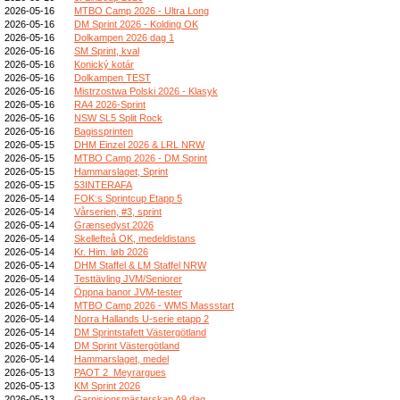
2026-05-16
MTBO Camp 2026 - Ultra Long
2026-05-16
DM Sprint 2026 - Kolding OK
2026-05-16
Dolkampen 2026 dag 1
2026-05-16
SM Sprint, kval
2026-05-16
Konický kotár
2026-05-16
Dolkampen TEST
2026-05-16
Mistrzostwa Polski 2026 - Klasyk
2026-05-16
RA4 2026-Sprint
2026-05-16
NSW SL5 Split Rock
2026-05-16
Bagissprinten
2026-05-15
DHM Einzel 2026 & LRL NRW
2026-05-15
MTBO Camp 2026 - DM Sprint
2026-05-15
Hammarslaget, Sprint
2026-05-15
53INTERAFA
2026-05-14
FOK:s Sprintcup Etapp 5
2026-05-14
Vårserien, #3, sprint
2026-05-14
Grænsedyst 2026
2026-05-14
Skellefteå OK, medeldistans
2026-05-14
Kr. Him. løb 2026
2026-05-14
DHM Staffel & LM Staffel NRW
2026-05-14
Testtävling JVM/Seniorer
2026-05-14
Öppna banor JVM-tester
2026-05-14
MTBO Camp 2026 - WMS Massstart
2026-05-14
Norra Hallands U-serie etapp 2
2026-05-14
DM Sprintstafett Västergötland
2026-05-14
DM Sprint Västergötland
2026-05-14
Hammarslaget, medel
2026-05-13
PAOT 2_Meyrargues
2026-05-13
KM Sprint 2026
2026-05-13
Garnisionsmästerskap A9 dag