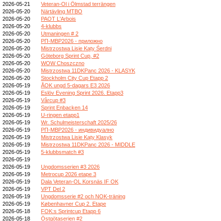
2026-05-21
Veteran-Ol i Ölmstad terrängen
2026-05-20
Närtävling MTBO
2026-05-20
PAOT L'Arbois
2026-05-20
4-klubbs
2026-05-20
Utmaningen # 2
2026-05-20
РП-МВР2026 - приложно
2026-05-20
Mistrzostwa Lisie Kąty Śerdni
2026-05-20
Göteborg Sprint Cup, #2
2026-05-20
WOW Choszczno
2026-05-20
Mistrzostwa 11DKPanc 2026 - KLASYK
2026-05-20
Stockholm City Cup Etapp 2
2026-05-19
ÅOK ungd 5-dagars E3 2026
2026-05-19
Eslöv Evening Sprint 2026. Etapp3
2026-05-19
Vårcup #3
2026-05-19
Sprint Enbacken 14
2026-05-19
U-ringen etapp1
2026-05-19
Wr. Schulmeisterschaft 2025/26
2026-05-19
РП-МВР2026 - индивидуално
2026-05-19
Mistrzostwa Lisie Kąty Klasyk
2026-05-19
Mistrzostwa 11DKPanc 2026 - MIDDLE
2026-05-19
5-klubbsmatch #3
2026-05-19
2026-05-19
Ungdomsserien #3 2026
2026-05-19
Metrocup 2026 etape 3
2026-05-19
Dala Veteran-OL Korsnäs IF OK
2026-05-19
VPT Del 2
2026-05-19
Ungdomsserie #2 och NOK-träning
2026-05-19
Københavner Cup 2. Etape
2026-05-18
FOK:s Sprintcup Etapp 6
2026-05-18
Östgötaserien #2