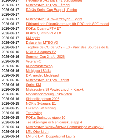
2026-06-17
Hedemora 3-kvällars #2 Stadsberget
2026-06-17
Mistrzostwa 12 Dyw. - średni
2026-06-17
Rånäs Sprint Cup Etapp 1, Rimbo
2026-06-17
2026-06-17
Mistrzostwa Sił Powietrznych - Sprint
2026-06-17
Förbund och Riksmästerskap för PRO och SPF medel
2026-06-17
KOK:s Quattro/PTV E7
2026-06-17
KOK:s Quattro/PTV E8
2026-06-17
KM sprint
2026-06-17
Dalaserien MTBO #3
2026-06-17
Trophée de CO de SQY - E3 - Parc des Sources de la
2026-06-16
NOK:s 3-dagars E2
2026-06-16
Sommer Cup 2. afd. 2026
2026-06-16
Veteran-Ol
2026-06-16
Klubbmästerskap
2026-06-16
Minitjoget i Sätila
2026-06-16
DM, medel, Medelpad
2026-06-16
Mistrzostwa 12 Dyw. - sprint
2026-06-16
Sprint-KM
2026-06-16
Mistrzostwa Sił Powietrznych - Klasyk
2026-06-16
Motionsorientering - Skavlöten
2026-06-16
Sidensjösprinten 2026
2026-06-15
NOK:s 3-dagars E1
2026-06-15
O-camp SM träning
2026-06-15
Testtävling
2026-06-15
FOK:s Sprintcup etapp 10
2026-06-14
Tre skåningar och en dansk, etapp 4
2026-06-14
Mistrzostwa Województwa Pomorskiego w klasyku
2026-06-14
LRL Oberkirch
2026-06-14
LM und DPT Doppelsprint Lauf 2