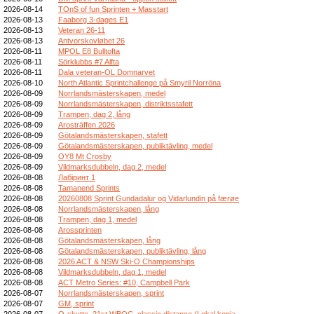
2026-08-14
TOnS of fun Sprinten + Masstart
2026-08-13
Faaborg 3-dages E1
2026-08-13
Veteran 26-11
2026-08-13
Antvorskovløbet 26
2026-08-11
MPOL E8 Bulltofta
2026-08-11
Sörklubbs #7 Alfta
2026-08-11
Dala veteran-OL Domnarvet
2026-08-10
North Atlantic Sprintchallenge på Smyril Norröna
2026-08-09
Norrlandsmästerskapen, medel
2026-08-09
Norrlandsmästerskapen, distriktsstafett
2026-08-09
Trampen, dag 2, lång
2026-08-09
Arosträffen 2026
2026-08-09
Götalandsmästerskapen, stafett
2026-08-09
Götalandsmästerskapen, publiktävling, medel
2026-08-09
OY8 Mt Crosby
2026-08-09
Vildmarksdubbeln, dag 2, medel
2026-08-08
Лабіринт 1
2026-08-08
Tamanend Sprints
2026-08-08
20260808 Sprint Gundadalur og Vidarlundin på færøe
2026-08-08
Norrlandsmästerskapen, lång
2026-08-08
Trampen, dag 1, medel
2026-08-08
Arossprinten
2026-08-08
Götalandsmästerskapen, lång
2026-08-08
Götalandsmästerskapen, publiktävling, lång
2026-08-08
2026 ACT & NSW Ski-O Championships
2026-08-08
Vildmarksdubbeln, dag 1, medel
2026-08-08
ACT Metro Series: #10, Campbell Park
2026-08-07
Norrlandsmästerskapen, sprint
2026-08-07
GM, sprint
2026-08-07
O-skytte, 21st WBOC, classic distance (Lokal kopia