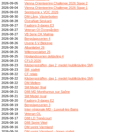
2026-09-05
Vienna Orienteering Challenge 2026 Stage 2
2026-09-04
Vienna Orienteering Challenge 2026 Stage 1
2026-09-03
Sprintserie x VOC 2026
2026-08-30
DM-Lång, Västerbotten
2026-08-28
ÖstraNatt Seskarö
2026-08-27
Faaborg 3-dages E3
2026-08-27
Veteran-Ol Öxnegården
2026-08-27
VB Serie OK Malmia
2026-08-26
Bergslagsserien 4
2026-08-26
Userie 6 V Blekinge
2026-08-26
Albaniløbet 26
2026-08-25
Willemoesløbet 26
2026-08-25
Höglandsserien deltävling 4
2026-08-23
CFLD 2026
2026-08-23
Kilsbergsträffen, dag 2, medel (publiktävling SM)
2026-08-23
SM, stafett
2026-08-22
CF relais
2026-08-22
Kilsbergsträffen, dag 1, medel (publiktävling SM)
2026-08-22
DM Mellem
2026-08-22
SM Medel, final
2026-08-21
D88 MD Monthureux sur Saône
2026-08-21
SM Medel, kval
2026-08-20
Faaborg 3-dages E2
2026-08-19
Bergslagsserien 3
2026-08-19
Inter-régionale MD - Luxeuil-les-Bains
2026-08-18
Veteran-OL
2026-08-17
D88 LD Tignécourt
2026-08-16
D88 Sprint Vittel
2026-08-16
DM sprint Värmland
2026-08-16
DM sprint Värmland - öppen stafett