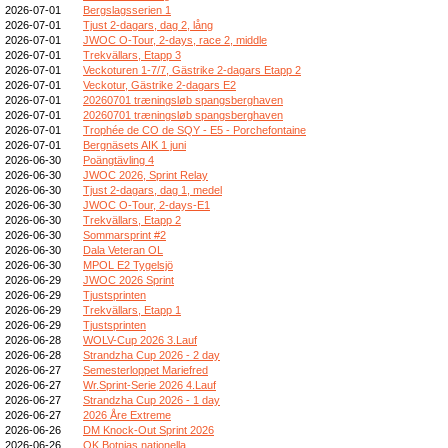
2026-07-01
Bergslagsserien 1
2026-07-01
Tjust 2-dagars, dag 2, lång
2026-07-01
JWOC O-Tour, 2-days, race 2, middle
2026-07-01
Trekvällars, Etapp 3
2026-07-01
Veckoturen 1-7/7, Gästrike 2-dagars Etapp 2
2026-07-01
Veckotur, Gästrike 2-dagars E2
2026-07-01
20260701 træningsløb spangsberghaven
2026-07-01
20260701 træningsløb spangsberghaven
2026-07-01
Trophée de CO de SQY - E5 - Porchefontaine
2026-07-01
Bergnäsets AIK 1 juni
2026-06-30
Poängtävling 4
2026-06-30
JWOC 2026, Sprint Relay
2026-06-30
Tjust 2-dagars, dag 1, medel
2026-06-30
JWOC O-Tour, 2-days-E1
2026-06-30
Trekvällars, Etapp 2
2026-06-30
Sommarsprint #2
2026-06-30
Dala Veteran OL
2026-06-30
MPOL E2 Tygelsjö
2026-06-29
JWOC 2026 Sprint
2026-06-29
Tjustsprinten
2026-06-29
Trekvällars, Etapp 1
2026-06-29
Tjustsprinten
2026-06-28
WOLV-Cup 2026 3.Lauf
2026-06-28
Strandzha Cup 2026 - 2 day
2026-06-27
Semesterloppet Mariefred
2026-06-27
Wr.Sprint-Serie 2026 4.Lauf
2026-06-27
Strandzha Cup 2026 - 1 day
2026-06-27
2026 Åre Extreme
2026-06-26
DM Knock-Out Sprint 2026
2026-06-26
OK Botnias nationella