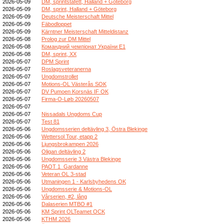
2026-05-09
DM, sprintstafett, Halland + Göteborg
2026-05-09
DM, sprint, Halland + Göteborg
2026-05-09
Deutsche Meisterschaft Mittel
2026-05-09
Fäbodloppet
2026-05-09
Kärntner Meisterschaft Mitteldistanz
2026-05-08
Prolog zur DM Mittel
2026-05-08
Командний чемпіонат України E1
2026-05-08
DM, sprint, XX
2026-05-07
DPM Sprint
2026-05-07
Roslagsveteranerna
2026-05-07
Ungdomstrollet
2026-05-07
Motions-OL Västerås SOK
2026-05-07
DV Pumoen Korsnäs IF OK
2026-05-07
Firma-O-Løb 20260507
2026-05-07
2026-05-07
Nissadals Ungdoms Cup
2026-05-07
Test 81
2026-05-06
Ungdomsserien deltävling 3, Östra Blekinge
2026-05-06
Wettersol Tour, etapp 2
2026-05-06
Ljungsbrokampen 2026
2026-05-06
Oligan deltävling 2
2026-05-06
Ungdomsserie 3 Västra Blekinge
2026-05-06
PAOT 1_Gardanne
2026-05-06
Veteran OL 3-stad
2026-05-06
Utmaningen 1 - Karlsbyhedens OK
2026-05-06
Ungdomsserie & Motions-OL
2026-05-06
Vårserien, #2, lång
2026-05-06
Dalaserien MTBO #1
2026-05-06
KM Sprint OLTeamet OCK
2026-05-06
KTHM 2026