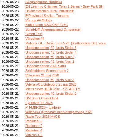
2026-05-23
Skogslöparnas Nordiska
2026-05-23
EN Learn to Orienteer Term 2 Series - Bray Park SH
2026-05-23
Unionsmatchen 2026, individuellt
2026-05-23
5ºProvincial Sevilla - Tomares
2026-05-22
Vårcup #4 Mullsjö
2026-05-22
Klubbmatch MSOK/BIF/OKG
2026-05-22
Sprint-DM Ångermanland Örnsprinten
2026-05-22
Stafett Test
2026-05-21
Vårserien #4
2026-05-21
Motions-OL - Borås 3 av 5 VT [Rydboholms SK]_versi
2026-05-21
Ungdomsserien, #2, krets Söder 3
2026-05-21
Ungdomsserien, #2, krets Söder 4
2026-05-21
Ungdomsserien, #2, krets Norr 2
2026-05-21
Ungdomsserien, #2, krets Norr 1
2026-05-21
Ungdomsserien 2026 Sätra
2026-05-21
Skidklubbens Sommarserie 2
2026-05-21
VB-serien 21 maj 2026
2026-05-21
Ungdomsserien, #2, krets Norr 3
2026-05-21
Veteran-OL Göteborg 21 maj 2026
2026-05-21
Mistrzostwa 11DKPanc - SZTAFETY
2026-05-21
Ungdomsserien, #2, krets Söder 2
2026-05-21
DM Sprint Gästrikland
2026-05-21
Fyrklöver #2 2026
2026-05-21
РП-МВР2026 - щафети
2026-05-21
Widénska gymnasiet orienteringstävling 2026
2026-05-21
Radio Test 2026 MeOS
2026-05-21
Radiotest 2
2026-05-21
Radiotest 2
2026-05-21
Radiotest 4
2026-05-21
Veteran-OL