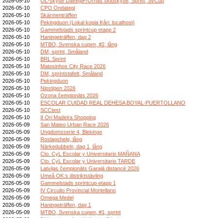
2026-05-10
OL-skytte DalregIF/Ornäs skidskytte, Sprint, SvCup
2026-05-10
CPO Ondategi
2026-05-10
Skärmenträffen
2026-05-10
Pekingduon (Lokal kopia från: localhost)
2026-05-10
Gammelstads sprintcup etapp 2
2026-05-10
Haningeträffen, dag 2
2026-05-10
MTBO, Svenska cupen, #2, lång
2026-05-10
DM, sprint, Småland
2026-05-10
BRL Sprint
2026-05-10
Matosinhos City Race 2026
2026-05-10
DM, sprintstafett, Småland
2026-05-10
Pekingduon
2026-05-10
Nipstigen 2026
2026-05-10
Ozona čempionāts 2026
2026-05-10
ESCOLAR CUIDAD REAL DEHESA BOYAL-PUERTOLLANO
2026-05-10
SCCtest
2026-05-10
II Ori Madeira Shopping
2026-05-09
San Mateo Urban Race 2026
2026-05-09
Ungdomsserie 4, Blekinge
2026-05-09
Roslagshelg, lång
2026-05-09
Närkedubbeln, dag 1, lång
2026-05-09
Cto. CyL Escolar y Universitario MAÑANA
2026-05-09
Cto. CyL Escolar y Universitario TARDE
2026-05-09
Latvijas čempionāts Garajā distancē 2026
2026-05-09
Umeå OK:s distriktstävling
2026-05-09
Gammelstads sprintcup etapp 1
2026-05-09
IV Circuito Provincial Montellano
2026-05-09
Omega Medel
2026-05-09
Haningeträffen, dag 1
2026-05-09
MTBO, Svenska cupen, #1, sprint