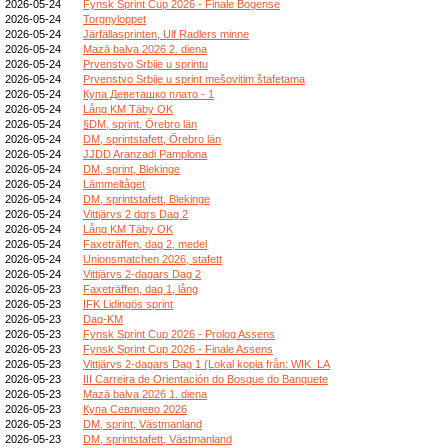
2026-05-24
Fynsk Sprint Cup 2026 - Finale Bogense
2026-05-24
Torgnyloppet
2026-05-24
Järfällasprinten, Ulf Radlers minne
2026-05-24
Mazā balva 2026 2. diena
2026-05-24
Prvenstvo Srbije u sprintu
2026-05-24
Prvenstvo Srbije u sprint mešovitim štafetama
2026-05-24
Купа Деветашко плато - 1
2026-05-24
Lång KM Täby OK
2026-05-24
§DM, sprint, Örebro län
2026-05-24
DM, sprintstafett, Örebro län
2026-05-24
JJDD Aranzadi Pamplona
2026-05-24
DM, sprint, Blekinge
2026-05-24
Lämmeltåget
2026-05-24
DM, sprintstafett, Blekinge
2026-05-24
Vittjärvs 2 dgrs Dag 2
2026-05-24
Lång KM Täby OK
2026-05-24
Faxeträffen, dag 2, medel
2026-05-24
Unionsmatchen 2026, stafett
2026-05-24
Vittjärvs 2-dagars Dag 2
2026-05-23
Faxeträffen, dag 1, lång
2026-05-23
IFK Lidingös sprint
2026-05-23
Dag-KM
2026-05-23
Fynsk Sprint Cup 2026 - Prolog Assens
2026-05-23
Fynsk Sprint Cup 2026 - Finale Assens
2026-05-23
Vittjärvs 2-dagars Dag 1 (Lokal kopia från: WIK_LA
2026-05-23
III Carreira de Orientación do Bosque do Banquete
2026-05-23
Mazā balva 2026 1. diena
2026-05-23
Купа Севлиево 2026
2026-05-23
DM, sprint, Västmanland
2026-05-23
DM, sprintstafett, Västmanland