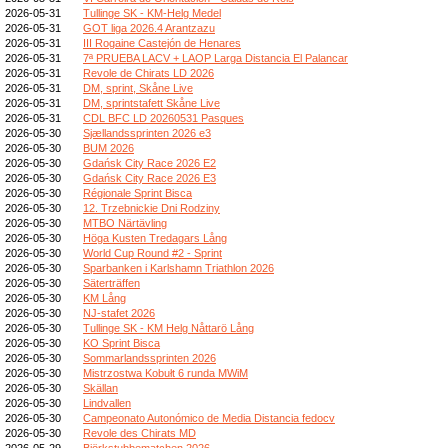
2026-05-31
Tullinge SK - KM-Helg Medel
2026-05-31
GOT liga 2026.4 Arantzazu
2026-05-31
III Rogaine Castejón de Henares
2026-05-31
7ª PRUEBA LACV + LAOP Larga Distancia El Palancar
2026-05-31
Revole de Chirats LD 2026
2026-05-31
DM, sprint, Skåne Live
2026-05-31
DM, sprintstafett Skåne Live
2026-05-31
CDL BFC LD 20260531 Pasques
2026-05-30
Sjællandssprinten 2026 e3
2026-05-30
BUM 2026
2026-05-30
Gdańsk City Race 2026 E2
2026-05-30
Gdańsk City Race 2026 E3
2026-05-30
Régionale Sprint Bisca
2026-05-30
12. Trzebnickie Dni Rodziny
2026-05-30
MTBO Närtävling
2026-05-30
Höga Kusten Tredagars Lång
2026-05-30
World Cup Round #2 - Sprint
2026-05-30
Sparbanken i Karlshamn Triathlon 2026
2026-05-30
Säterträffen
2026-05-30
KM Lång
2026-05-30
NJ-stafet 2026
2026-05-30
Tullinge SK - KM Helg Nåttarö Lång
2026-05-30
KO Sprint Bisca
2026-05-30
Sommarlandssprinten 2026
2026-05-30
Mistrzostwa Kobułt 6 runda MWiM
2026-05-30
Skällan
2026-05-30
Lindvallen
2026-05-30
Campeonato Autonómico de Media Distancia fedocv
2026-05-30
Revole des Chirats MD
2026-05-29
Björkstubbematchen 2026