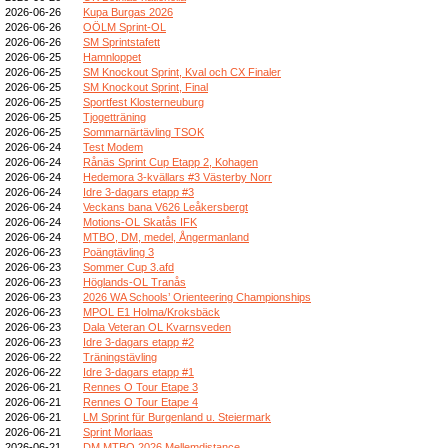
2026-06-26
Kupa Burgas 2026
2026-06-26
OÖLM Sprint-OL
2026-06-26
SM Sprintstafett
2026-06-25
Hamnloppet
2026-06-25
SM Knockout Sprint, Kval och CX Finaler
2026-06-25
SM Knockout Sprint, Final
2026-06-25
Sportfest Klosterneuburg
2026-06-25
Tjogetträning
2026-06-25
Sommarnärtävling TSOK
2026-06-24
Test Modem
2026-06-24
Rånäs Sprint Cup Etapp 2, Kohagen
2026-06-24
Hedemora 3-kvällars #3 Västerby Norr
2026-06-24
Idre 3-dagars etapp #3
2026-06-24
Veckans bana V626 Leåkersbergt
2026-06-24
Motions-OL Skatås IFK
2026-06-24
MTBO, DM, medel, Ångermanland
2026-06-23
Poängtävling 3
2026-06-23
Sommer Cup 3.afd
2026-06-23
Höglands-OL Tranås
2026-06-23
2026 WA Schools’ Orienteering Championships
2026-06-23
MPOL E1 Holma/Kroksbäck
2026-06-23
Dala Veteran OL Kvarnsveden
2026-06-23
Idre 3-dagars etapp #2
2026-06-22
Träningstävling
2026-06-22
Idre 3-dagars etapp #1
2026-06-21
Rennes O Tour Etape 3
2026-06-21
Rennes O Tour Etape 4
2026-06-21
LM Sprint für Burgenland u. Steiermark
2026-06-21
Sprint Morlaas
2026-06-21
DM MTBO 2026 Mellemdistance