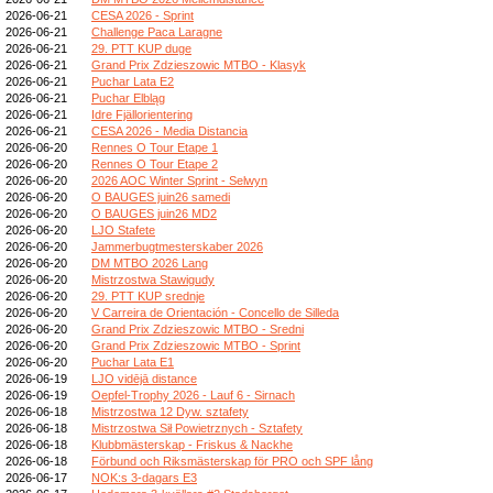
2026-06-21
CESA 2026 - Sprint
2026-06-21
Challenge Paca Laragne
2026-06-21
29. PTT KUP duge
2026-06-21
Grand Prix Zdzieszowic MTBO - Klasyk
2026-06-21
Puchar Lata E2
2026-06-21
Puchar Elbląg
2026-06-21
Idre Fjällorientering
2026-06-21
CESA 2026 - Media Distancia
2026-06-20
Rennes O Tour Etape 1
2026-06-20
Rennes O Tour Etape 2
2026-06-20
2026 AOC Winter Sprint - Selwyn
2026-06-20
O BAUGES juin26 samedi
2026-06-20
O BAUGES juin26 MD2
2026-06-20
LJO Stafete
2026-06-20
Jammerbugtmesterskaber 2026
2026-06-20
DM MTBO 2026 Lang
2026-06-20
Mistrzostwa Stawigudy
2026-06-20
29. PTT KUP srednje
2026-06-20
V Carreira de Orientación - Concello de Silleda
2026-06-20
Grand Prix Zdzieszowic MTBO - Sredni
2026-06-20
Grand Prix Zdzieszowic MTBO - Sprint
2026-06-20
Puchar Lata E1
2026-06-19
LJO vidējā distance
2026-06-19
Oepfel-Trophy 2026 - Lauf 6 - Sirnach
2026-06-18
Mistrzostwa 12 Dyw. sztafety
2026-06-18
Mistrzostwa Sił Powietrznych - Sztafety
2026-06-18
Klubbmästerskap - Friskus & Nackhe
2026-06-18
Förbund och Riksmästerskap för PRO och SPF lång
2026-06-17
NOK:s 3-dagars E3