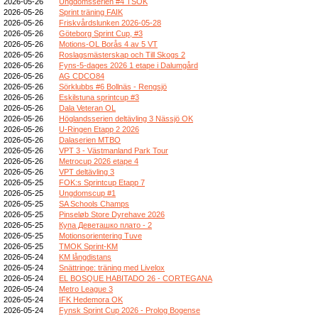
2026-05-26
Ungdomsserien #4 TSOK
2026-05-26
Sprint träning FAIK
2026-05-26
Friskvårdslunken 2026-05-28
2026-05-26
Göteborg Sprint Cup, #3
2026-05-26
Motions-OL Borås 4 av 5 VT
2026-05-26
Roslagsmästerskap och Till Skogs 2
2026-05-26
Fyns-5-dages 2026 1 etape i Dalumgård
2026-05-26
AG CDCO84
2026-05-26
Sörklubbs #6 Bollnäs - Rengsjö
2026-05-26
Eskilstuna sprintcup #3
2026-05-26
Dala Veteran OL
2026-05-26
Höglandsserien deltävling 3 Nässjö OK
2026-05-26
U-Ringen Etapp 2 2026
2026-05-26
Dalaserien MTBO
2026-05-26
VPT 3 - Västmanland Park Tour
2026-05-26
Metrocup 2026 etape 4
2026-05-26
VPT deltävling 3
2026-05-25
FOK:s Sprintcup Etapp 7
2026-05-25
Ungdomscup #1
2026-05-25
SA Schools Champs
2026-05-25
Pinseløb Store Dyrehave 2026
2026-05-25
Купа Деветашко плато - 2
2026-05-25
Motionsorientering Tuve
2026-05-25
TMOK Sprint-KM
2026-05-24
KM långdistans
2026-05-24
Snättringe: träning med Livelox
2026-05-24
EL BOSQUE HABITADO 26 - CORTEGANA
2026-05-24
Metro League 3
2026-05-24
IFK Hedemora OK
2026-05-24
Fynsk Sprint Cup 2026 - Prolog Bogense