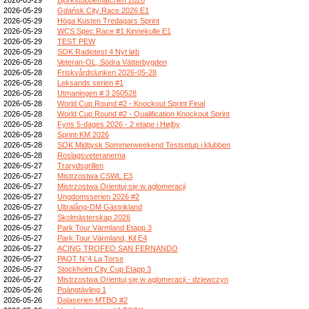
2026-05-29
Gdańsk City Race 2026 E1
2026-05-29
Höga Kusten Tredagars Sprint
2026-05-29
WCS Spec Race #1 Kinnekulle E1
2026-05-29
TEST PEW
2026-05-29
SOK Radiotest 4 Nyt løb
2026-05-28
Veteran-OL, Södra Vätterbygden
2026-05-28
Friskvårdslunken 2026-05-28
2026-05-28
Leksands serien #1
2026-05-28
Utmaningen # 3 260528
2026-05-28
World Cup Round #2 - Knockout Sprint Final
2026-05-28
World Cup Round #2 - Qualification Knockout Sprint
2026-05-28
Fyns 5-dages 2026 - 2 etape i Højby
2026-05-28
Sprint-KM 2026
2026-05-28
SOK Midtjysk Sommerweekend Testsetup i klubben
2026-05-28
Roslagsveteranerna
2026-05-27
Trarydsgrillen
2026-05-27
Mistrzostwa CSWL E3
2026-05-27
Mistrzostwa Orientuj się w aglomeracji
2026-05-27
Ungdomsserien 2026 #2
2026-05-27
Ultralång-DM Gästrikland
2026-05-27
Skolmästerskap 2026
2026-05-27
Park Tour Värmland Etapp 3
2026-05-27
Park Tour Värmland, Kil E4
2026-05-27
ACING TROFEO SAN FERNANDO
2026-05-27
PAOT N°4 La Torse
2026-05-27
Stockholm City Cup Etapp 3
2026-05-27
Mistrzostwa Orientuj się w aglomeracji - dziewczyn
2026-05-26
Poängtävling 1
2026-05-26
Dalaserien MTBO #2