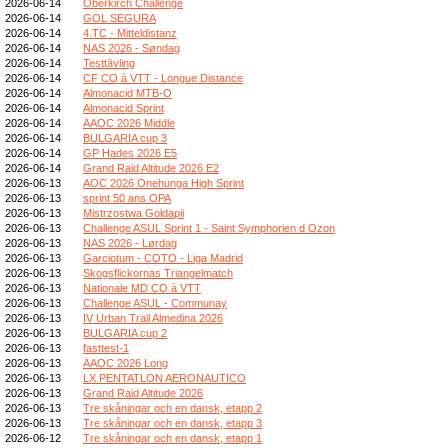
2026-06-14
Oberkirch Challenge
2026-06-14
GOL SEGURA
2026-06-14
4.TC - Mitteldistanz
2026-06-14
NAS 2026 - Søndag
2026-06-14
Testtävling
2026-06-14
CF CO à VTT - Longue Distance
2026-06-14
Almonacid MTB-O
2026-06-14
Almonacid Sprint
2026-06-14
AAOC 2026 Middle
2026-06-14
BULGARIA cup 3
2026-06-14
GP Hades 2026 E5
2026-06-14
Grand Raid Altitude 2026 E2
2026-06-13
AOC 2026 Onehunga High Sprint
2026-06-13
sprint 50 ans OPA
2026-06-13
Mistrzostwa Gołdapii
2026-06-13
Challenge ASUL Sprint 1 - Saint Symphorien d Ozon
2026-06-13
NAS 2026 - Lørdag
2026-06-13
Garciotum - COTO - Liga Madrid
2026-06-13
Skogsflickornas Triangelmatch
2026-06-13
Nationale MD CO à VTT
2026-06-13
Challenge ASUL - Communay
2026-06-13
IV Urban Trail Almedina 2026
2026-06-13
BULGARIA cup 2
2026-06-13
fasttest-1
2026-06-13
AAOC 2026 Long
2026-06-13
LX PENTATLON AERONAUTICO
2026-06-13
Grand Raid Altitude 2026
2026-06-13
Tre skåningar och en dansk, etapp 2
2026-06-13
Tre skåningar och en dansk, etapp 3
2026-06-12
Tre skåningar och en dansk, etapp 1