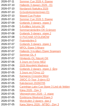
2026-07-11
Sommer Cup 2026 4. Etappe
2026-07-10
Hallands 3-dagars 2026 - E1
2026-07-10
Nordansjö Nattultra 2026
2026-07-10
Grövelsjöorienteringen E1
2026-07-10
Wawel Cup Prolog
2026-07-10
Sommer Cup 2026 3. Etappe
2026-07-09
Gotlands 3-dagars, etapp 3
2026-07-09
5-Kvällars Istrums SK
2026-07-09
Sommarnärtävling OK Gränsen
2026-07-08
Gotlands 3-dagars, etapp 2
2026-07-08
O PUCHAR STOLEMÓW
2026-07-07
Poängtävling 5
2026-07-07
Gotlands 3-dagars, etapp 1
2026-07-07
MPOL Etapp 3 Alnarp
2026-07-07
Hallands 3-kvällars Etapp Snapparp
2026-07-07
Sommar-OL 4
2026-07-07
Höglands-OL Nässjö OK
2026-07-06
3 Jours en Forez MD2
2026-07-06
2026 Moonlight Madness
2026-07-05
Gotlands 2-dagars, etapp 2, lång
2026-07-05
3 Jours en FOrez LD
2026-07-05
Kangaroo Crossing West
2026-07-05
JWOC O-Tour, 3-days-E3
2026-07-05
Kalvdansen 20260705
2026-07-05
Carinthian Lake Cup Stage 3 Lind ob Velden
2026-07-05
Kāpa 2026 - Day 3
2026-07-05
Vikingedysten 2026 - 2. etape
2026-07-05
Eskilstuna Weekend Etapp 3
2026-07-05
Morokulien 2-dagers, dag 2
2026-07-05
Kapa 3days 2026 - MTBO - Day 3