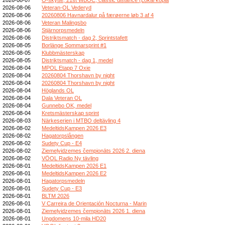
2026-08-06
Veteran-OL Vederyd
2026-08-06
20260806 Havnardalur på færøerne løb 3 af 4
2026-08-06
Veteran Malingsbo
2026-08-06
Stjärnorpsmedeln
2026-08-06
Distriktsmatch - dag 2, Sprintstafett
2026-08-05
Borlänge Sommarsprint #1
2026-08-05
Klubbmästerskap
2026-08-05
Distriktsmatch - dag 1, medel
2026-08-04
MPOL Etapp 7 Oxie
2026-08-04
20260804 Thorshavn by night
2026-08-04
20260804 Thorshavn by night
2026-08-04
Höglands OL
2026-08-04
Dala Veteran OL
2026-08-04
Gunnebo OK, medel
2026-08-04
Kretsmästerskap sprint
2026-08-03
Närkeserien i MTBO deltävling 4
2026-08-02
MedeltidsKampen 2026 E3
2026-08-02
Hagatorpslången
2026-08-02
Sudety Cup - E4
2026-08-02
Ziemeļvidzemes čempionāts 2026 2. diena
2026-08-02
VÖOL Radio Ny tävling
2026-08-01
MedeltidsKampen 2026 E1
2026-08-01
MedeltidsKampen 2026 E2
2026-08-01
Hagatorpsmedeln
2026-08-01
Sudety Cup - E3
2026-08-01
BLTM 2026
2026-08-01
V Carreira de Orientación Nocturna - Marin
2026-08-01
Ziemeļvidzemes čempionāts 2026 1. diena
2026-08-01
Ungdomens 10-mila HD20