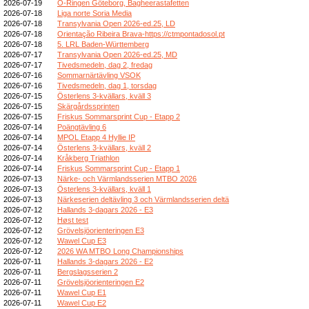
2026-07-19
O-Ringen Göteborg, Bagheerastafetten
2026-07-18
Liga norte Soria Media
2026-07-18
Transylvania Open 2026-ed.25, LD
2026-07-18
Orientação Ribeira Brava-https://ctmpontadosol.pt
2026-07-18
5. LRL Baden-Württemberg
2026-07-17
Transylvania Open 2026-ed.25, MD
2026-07-17
Tivedsmedeln, dag 2, fredag
2026-07-16
Sommarnärtävling VSOK
2026-07-16
Tivedsmedeln, dag 1, torsdag
2026-07-15
Österlens 3-kvällars, kväll 3
2026-07-15
Skärgårdssprinten
2026-07-15
Friskus Sommarsprint Cup - Etapp 2
2026-07-14
Poängtävling 6
2026-07-14
MPOL Etapp 4 Hyllie IP
2026-07-14
Österlens 3-kvällars, kväll 2
2026-07-14
Kråkberg Triathlon
2026-07-14
Friskus Sommarsprint Cup - Etapp 1
2026-07-13
Närke- och Värmlandsserien MTBO 2026
2026-07-13
Österlens 3-kvällars, kväll 1
2026-07-13
Närkeserien deltävling 3 och Värmlandsserien deltä
2026-07-12
Hallands 3-dagars 2026 - E3
2026-07-12
Høst test
2026-07-12
Grövelsjöorienteringen E3
2026-07-12
Wawel Cup E3
2026-07-12
2026 WA MTBO Long Championships
2026-07-11
Hallands 3-dagars 2026 - E2
2026-07-11
Bergslagsserien 2
2026-07-11
Grövelsjöorienteringen E2
2026-07-11
Wawel Cup E1
2026-07-11
Wawel Cup E2