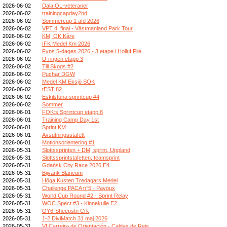
2026-06-02
Dala OL-veteraner
2026-06-02
trainingcapday2nd
2026-06-02
Sommercup 1 afd 2026
2026-06-02
VPT 4, final - Västmanland Park Tour
2026-06-02
KM, OK Kåre
2026-06-02
IFK Medel Km 2026
2026-06-02
Fyns 5-dages 2026 - 3 etape i Holluf Pile
2026-06-02
U-ringen etapp 3
2026-06-02
Till Skogs #2
2026-06-02
Puchar DGW
2026-06-02
Medel KM Eksjö SOK
2026-06-02
tEST 82
2026-06-02
Eskilstuna sprintcup #4
2026-06-02
Sommer
2026-06-01
FOK:s Sprintcup etapp 8
2026-06-01
Training Camp Day 1st
2026-06-01
Sprint KM
2026-06-01
Avsutningsstafett
2026-06-01
Motionsorientering #1
2026-05-31
Slottssprinten + DM, sprint, Uppland
2026-05-31
Slottssprintstafetten, teamsprint
2026-05-31
Gdańsk City Race 2026 E4
2026-05-31
Bijvank Blaricum
2026-05-31
Höga Kusten Tredagars Medel
2026-05-31
Challenge PACA n°5 - Pavoux
2026-05-31
World Cup Round #2 - Sprint Relay
2026-05-31
WOC Spect #3 - Kinnekulle E2
2026-05-31
OY6-Sheepstn Crk
2026-05-31
1-2 DiviMatch 31 maj 2026
2026-05-31
VI Carreira de Orientación - Caldas de Reis