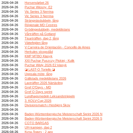
2026-04-28
Horsensløbet 26
2026-04-26
Puchar Wiosny_E2
2026-04-26
Vic Series 3 Nerrina
2026-04-26
Vic Series 3 Nerrina
2026-04-26
Strängnäsdubbeln, lång
2026-04-26
Régionale MD Cestres
2026-04-26
Grödingedubbeln, medeldistans
2026-04-26
Vårträffen på Gotland
2026-04-26
Tisarträffen, dag 2, lång
2026-04-26
Vättefejden lång
2026-04-26
V Carreira de Orientación - Concello de Ames
2026-04-26
Herkules skogsdåd
2026-04-26
KMP MTBO Klasyk
2026-04-26
XXI Puchar Puszczy Piskiej - Kulik
2026-04-26
Puchar Wisły 2026 E2 klasyk
2026-04-26
◪ LAST-O Toriello ◪
2026-04-26
Uppsala möte, lång
2026-04-26
Gällstads medeldistans 2026
2026-04-26
Laxträffen 2026 Närtävling
2026-04-26
Gref O'Days - MD
2026-04-26
Gref O Days sprint
2026-04-26
Lundhagsmedeln Leksandstrippeln
2026-04-26
3. KOLV-Cup 2026
2026-04-26
Divisionsmatch i Hesbjerg Skov
2026-04-26
2026-04-26
Baden-Württembergische Meisterschaft Sprint 2026 N
2026-04-26
Baden-Württembergische Meisterschaft Sprint 2026 S
2026-04-26
COTO BARGAS
2026-04-26
UH-kampen, dag 2
2026-04-26
Купа Ловеч - 2 ден