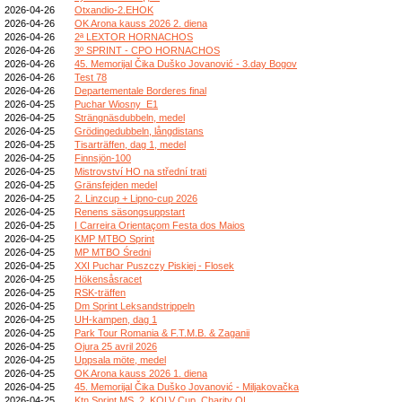
2026-04-26
Otxandio-2.EHOK
2026-04-26
OK Arona kauss 2026 2. diena
2026-04-26
2ª LEXTOR HORNACHOS
2026-04-26
3º SPRINT - CPO HORNACHOS
2026-04-26
45. Memorijal Čika Duško Jovanović - 3.day Bogov
2026-04-26
Test 78
2026-04-26
Departementale Borderes final
2026-04-25
Puchar Wiosny_E1
2026-04-25
Strängnäsdubbeln, medel
2026-04-25
Grödingedubbeln, långdistans
2026-04-25
Tisarträffen, dag 1, medel
2026-04-25
Finnsjön-100
2026-04-25
Mistrovství HO na střední trati
2026-04-25
Gränsfejden medel
2026-04-25
2. Linzcup + Lipno-cup 2026
2026-04-25
Renens säsongsuppstart
2026-04-25
I Carreira Orientaçom Festa dos Maios
2026-04-25
KMP MTBO Sprint
2026-04-25
MP MTBO Średni
2026-04-25
XXI Puchar Puszczy Piskiej - Flosek
2026-04-25
Hökensåsracet
2026-04-25
RSK-träffen
2026-04-25
Dm Sprint Leksandstrippeln
2026-04-25
UH-kampen, dag 1
2026-04-25
Park Tour Romania & F.T.M.B. & Zaganii
2026-04-25
Ojura 25 avril 2026
2026-04-25
Uppsala möte, medel
2026-04-25
OK Arona kauss 2026 1. diena
2026-04-25
45. Memorijal Čika Duško Jovanović - Miljakovačka
2026-04-25
Ktn Sprint MS, 2. KOLV Cup, Charity OL