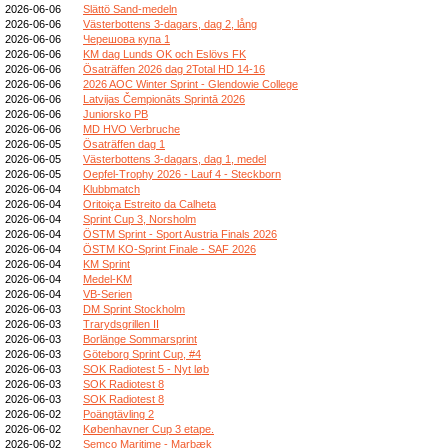
2026-06-06
Slättö Sand-medeln
2026-06-06
Västerbottens 3-dagars, dag 2, lång
2026-06-06
Черешова купа 1
2026-06-06
KM dag Lunds OK och Eslövs FK
2026-06-06
Ösaträffen 2026 dag 2Total HD 14-16
2026-06-06
2026 AOC Winter Sprint - Glendowie College
2026-06-06
Latvijas Čempionāts Sprintā 2026
2026-06-06
Juniorsko PB
2026-06-06
MD HVO Verbruche
2026-06-05
Ösaträffen dag 1
2026-06-05
Västerbottens 3-dagars, dag 1, medel
2026-06-05
Oepfel-Trophy 2026 - Lauf 4 - Steckborn
2026-06-04
Klubbmatch
2026-06-04
Oritoiça Estreito da Calheta
2026-06-04
Sprint Cup 3, Norsholm
2026-06-04
ÖSTM Sprint - Sport Austria Finals 2026
2026-06-04
ÖSTM KO-Sprint Finale - SAF 2026
2026-06-04
KM Sprint
2026-06-04
Medel-KM
2026-06-04
VB-Serien
2026-06-03
DM Sprint Stockholm
2026-06-03
Trarydsgrillen II
2026-06-03
Borlänge Sommarsprint
2026-06-03
Göteborg Sprint Cup, #4
2026-06-03
SOK Radiotest 5 - Nyt løb
2026-06-03
SOK Radiotest 8
2026-06-03
SOK Radiotest 8
2026-06-02
Poängtävling 2
2026-06-02
Københavner Cup 3 etape.
2026-06-02
Semco Maritime - Marbæk