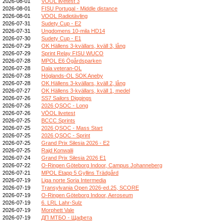
2026-08-01
VOOL livetest 3
2026-08-01
FISU Portugal - Middle distance
2026-08-01
VOOL Radiotävling
2026-07-31
Sudety Cup - E2
2026-07-31
Ungdomens 10-mila HD14
2026-07-30
Sudety Cup - E1
2026-07-29
OK Hällens 3-kvällars, kväll 3, lång
2026-07-29
Sprint Relay FISU WUCO
2026-07-28
MPOL E6 Ögårdsparken
2026-07-28
Dala veteran-OL
2026-07-28
Höglands-OL SOK Aneby
2026-07-28
OK Hällens 3-kvällars, kväll 2, lång
2026-07-27
OK Hällens 3-kvällars, kväll 1, medel
2026-07-26
SS7 Sailors Diggings
2026-07-26
2026 QSOC - Long
2026-07-26
VÖOL livetest
2026-07-25
BCCC Sprints
2026-07-25
2026 QSOC - Mass Start
2026-07-25
2026 QSOC - Sprint
2026-07-25
Grand Prix Silesia 2026 - E2
2026-07-25
Rajd Konwalii
2026-07-24
Grand Prix Silesia 2026 E1
2026-07-22
O-Ringen Göteborg Indoor, Campus Johanneberg
2026-07-21
MPOL Etapp 5 Gyllins Trädgård
2026-07-19
Liga norte Soria Intermedia
2026-07-19
Transylvania Open 2026-ed.25, SCORE
2026-07-19
O-Ringen Göteborg Indoor, Aeroseum
2026-07-19
6. LRL Lahr-Sulz
2026-07-19
Morphett Vale
2026-07-19
ДП МТБО - Щафета