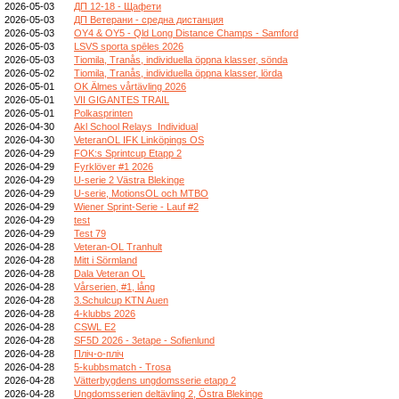
2026-05-03
ДП 12-18 - Щафети
2026-05-03
ДП Ветерани - средна дистанция
2026-05-03
OY4 & OY5 - Qld Long Distance Champs - Samford
2026-05-03
LSVS sporta spēles 2026
2026-05-03
Tiomila, Tranås, individuella öppna klasser, sönda
2026-05-02
Tiomila, Tranås, individuella öppna klasser, lörda
2026-05-01
OK Älmes vårtävling 2026
2026-05-01
VII GIGANTES TRAIL
2026-05-01
Polkasprinten
2026-04-30
Akl School Relays_Individual
2026-04-30
VeteranOL IFK Linköpings OS
2026-04-29
FOK:s Sprintcup Etapp 2
2026-04-29
Fyrklöver #1 2026
2026-04-29
U-serie 2 Västra Blekinge
2026-04-29
U-serie, MotionsOL och MTBO
2026-04-29
Wiener Sprint-Serie - Lauf #2
2026-04-29
test
2026-04-29
Test 79
2026-04-28
Veteran-OL Tranhult
2026-04-28
Mitt i Sörmland
2026-04-28
Dala Veteran OL
2026-04-28
Vårserien, #1, lång
2026-04-28
3.Schulcup KTN Auen
2026-04-28
4-klubbs 2026
2026-04-28
CSWL E2
2026-04-28
SF5D 2026 - 3etape - Sofienlund
2026-04-28
Пліч-о-пліч
2026-04-28
5-kubbsmatch - Trosa
2026-04-28
Vätterbygdens ungdomsserie etapp 2
2026-04-28
Ungdomsserien deltävling 2, Östra Blekinge