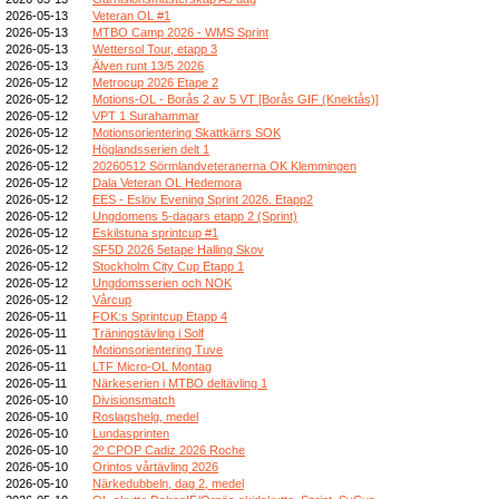
2026-05-13
Veteran OL #1
2026-05-13
MTBO Camp 2026 - WMS Sprint
2026-05-13
Wettersol Tour, etapp 3
2026-05-13
Älven runt 13/5 2026
2026-05-12
Metrocup 2026 Etape 2
2026-05-12
Motions-OL - Borås 2 av 5 VT [Borås GIF (Knektås)]
2026-05-12
VPT 1 Surahammar
2026-05-12
Motionsorientering Skattkärrs SOK
2026-05-12
Höglandsserien delt 1
2026-05-12
20260512 Sörmlandveteranerna OK Klemmingen
2026-05-12
Dala Veteran OL Hedemora
2026-05-12
EES - Eslöv Evening Sprint 2026. Etapp2
2026-05-12
Ungdomens 5-dagars etapp 2 (Sprint)
2026-05-12
Eskilstuna sprintcup #1
2026-05-12
SF5D 2026 5etape Halling Skov
2026-05-12
Stockholm City Cup Etapp 1
2026-05-12
Ungdomsserien och NOK
2026-05-12
Vårcup
2026-05-11
FOK:s Sprintcup Etapp 4
2026-05-11
Träningstävling i Solf
2026-05-11
Motionsorientering Tuve
2026-05-11
LTF Micro-OL Montag
2026-05-11
Närkeserien i MTBO deltävling 1
2026-05-10
Divisionsmatch
2026-05-10
Roslagshelg, medel
2026-05-10
Lundasprinten
2026-05-10
2º CPOP Cadiz 2026 Roche
2026-05-10
Orintos vårtävling 2026
2026-05-10
Närkedubbeln, dag 2, medel