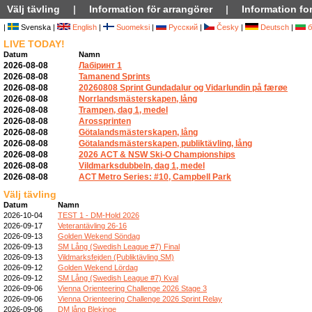
Välj tävling
|
Information för arrangörer
|
Information for
|
Svenska |
English
|
Suomeksi
|
Русский
|
Česky
|
Deutsch
|
б
LIVE TODAY!
Datum
Namn
2026-08-08
Лабіринт 1
2026-08-08
Tamanend Sprints
2026-08-08
20260808 Sprint Gundadalur og Vidarlundin på færøe
2026-08-08
Norrlandsmästerskapen, lång
2026-08-08
Trampen, dag 1, medel
2026-08-08
Arossprinten
2026-08-08
Götalandsmästerskapen, lång
2026-08-08
Götalandsmästerskapen, publiktävling, lång
2026-08-08
2026 ACT & NSW Ski-O Championships
2026-08-08
Vildmarksdubbeln, dag 1, medel
2026-08-08
ACT Metro Series: #10, Campbell Park
Välj tävling
Datum
Namn
2026-10-04
TEST 1 - DM-Hold 2026
2026-09-17
Veterantävling 26-16
2026-09-13
Golden Wekend Söndag
2026-09-13
SM Lång (Swedish League #7) Final
2026-09-13
Vildmarksfejden (Publiktävling SM)
2026-09-12
Golden Wekend Lördag
2026-09-12
SM Lång (Swedish League #7) Kval
2026-09-06
Vienna Orienteering Challenge 2026 Stage 3
2026-09-06
Vienna Orienteering Challenge 2026 Sprint Relay
2026-09-06
DM lång Blekinge