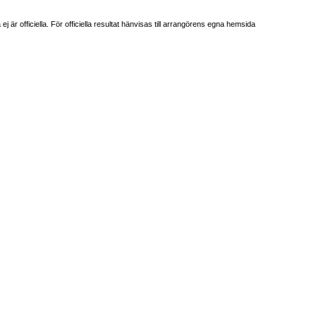
är officiella. För officiella resultat hänvisas till arrangörens egna hemsida