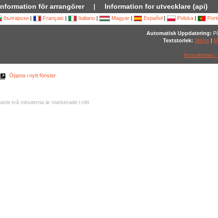
Information för arrangörer
|
Information for utvecklare (api)
български
|
Français
|
Italiano
|
Magyar
|
Español
|
Polska
|
Port
Automatisk Uppdatering:
På
Textstorlek:
Större
|
M
Instruktioner /
Öppna i nytt fönster
aste två minuterna är markerade i rött