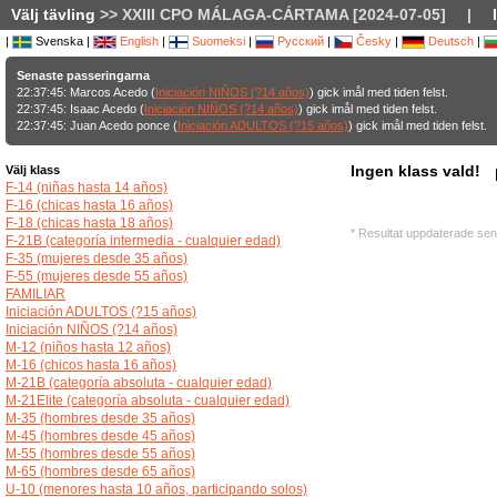
Välj tävling
>> XXIII CPO MÁLAGA-CÁRTAMA [2024-07-05]
|
|
Svenska |
English
|
Suomeksi
|
Русский
|
Česky
|
Deutsch
|
Senaste passeringarna
22:37:45: Marcos Acedo (
Iniciación NIÑOS (?14 años)
) gick imål med tiden felst.
22:37:45: Isaac Acedo (
Iniciación NIÑOS (?14 años)
) gick imål med tiden felst.
22:37:45: Juan Acedo ponce (
Iniciación ADULTOS (?15 años)
) gick imål med tiden felst.
Ingen klass vald!
Välj klass
F-14 (niñas hasta 14 años)
F-16 (chicas hasta 16 años)
F-18 (chicas hasta 18 años)
* Resultat uppdaterade sen
F-21B (categoría intermedia - cualquier edad)
F-35 (mujeres desde 35 años)
F-55 (mujeres desde 55 años)
FAMILIAR
Iniciación ADULTOS (?15 años)
Iniciación NIÑOS (?14 años)
M-12 (niños hasta 12 años)
M-16 (chicos hasta 16 años)
M-21B (categoría absoluta - cualquier edad)
M-21Elite (categoría absoluta - cualquier edad)
M-35 (hombres desde 35 años)
M-45 (hombres desde 45 años)
M-55 (hombres desde 55 años)
M-65 (hombres desde 65 años)
U-10 (menores hasta 10 años, participando solos)