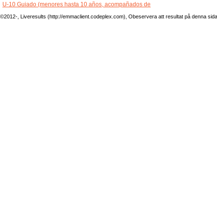
U-10 Guiado (menores hasta 10 años, acompañados de
©2012-, Liveresults (http://emmaclient.codeplex.com), Obeservera att resultat på denna sida ej 