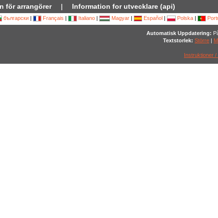
n för arrangörer
|
Information for utvecklare (api)
български
|
Français
|
Italiano
|
Magyar
|
Español
|
Polska
|
Port
Automatisk Uppdatering:
På
Textstorlek:
Större
|
M
Instruktioner /