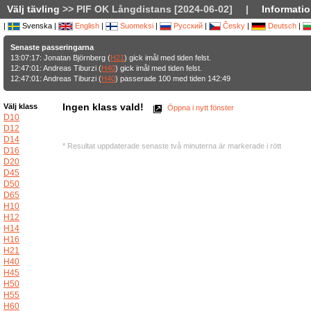
Välj tävling
>> PIF OK Långdistans [2024-06-02]
|
Informatio
|
Svenska |
English
|
Suomeksi
|
Русский
|
Česky
|
Deutsch
|
Senaste passeringarna
13:07:17: Jonatan Björnberg (
H21
) gick imål med tiden felst.
12:47:01: Andreas Tiburzi (
H40
) gick imål med tiden felst.
12:47:01: Andreas Tiburzi (
H40
) passerade 100 med tiden 142:49
Ingen klass vald!
Välj klass
Öppna i nytt fönster
D10
D12
D14
* Resultat uppdaterade senaste två minuterna är markerade i rött
D16
D20
D45
D50
D65
H10
H12
H14
H16
H21
H40
H45
H50
H55
H60