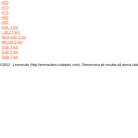
H65
H70
H75
H80
H85
Insk. 2 km
Lätt 2,5 km
Med-svår 3 km
Mkt lätt 2 km
Svår 3 km
Svår 5 km
Svår 7 km
©2012-, Liveresults (http://emmaclient.codeplex.com), Obeservera att resultat på denna sida ej 