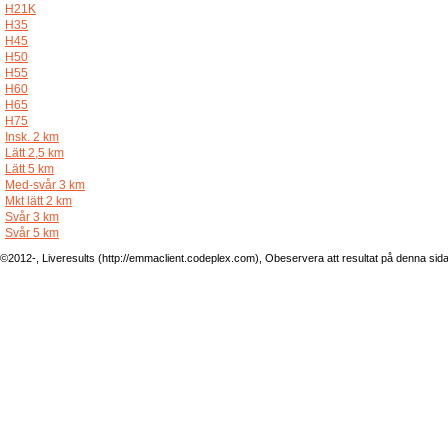
H21K
H35
H45
H50
H55
H60
H65
H75
Insk. 2 km
Lätt 2,5 km
Lätt 5 km
Med-svår 3 km
Mkt lätt 2 km
Svår 3 km
Svår 5 km
©2012-, Liveresults (http://emmaclient.codeplex.com), Obeservera att resultat på denna sida ej 