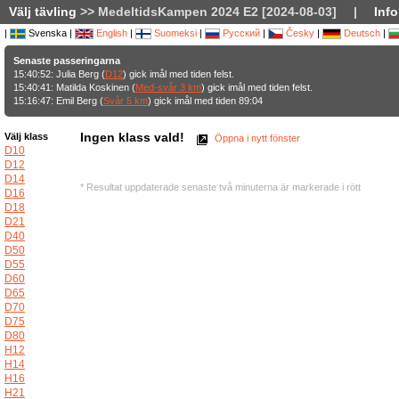
Välj tävling
>> MedeltidsKampen 2024 E2 [2024-08-03]
|
Info
|
Svenska |
English
|
Suomeksi
|
Русский
|
Česky
|
Deutsch
|
Senaste passeringarna
15:40:52: Julia Berg (
D12
) gick imål med tiden felst.
15:40:41: Matilda Koskinen (
Med-svår 3 km
) gick imål med tiden felst.
15:16:47: Emil Berg (
Svår 5 km
) gick imål med tiden 89:04
Ingen klass vald!
Välj klass
Öppna i nytt fönster
D10
D12
D14
* Resultat uppdaterade senaste två minuterna är markerade i rött
D16
D18
D21
D40
D50
D55
D60
D65
D70
D75
D80
H12
H14
H16
H21