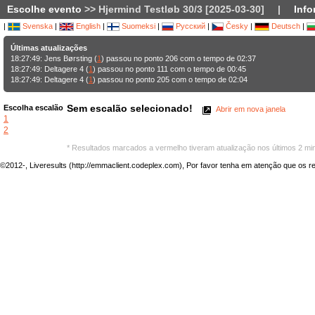
Escolhe evento
>> Hjermind Testløb 30/3 [2025-03-30]
|
Info
|
Svenska
|
English
|
Suomeksi
|
Русский
|
Česky
|
Deutsch
|
Últimas atualizações
18:27:49: Jens Børsting (
1
) passou no ponto 206 com o tempo de 02:37
18:27:49: Deltagere 4 (
1
) passou no ponto 111 com o tempo de 00:45
18:27:49: Deltagere 4 (
1
) passou no ponto 205 com o tempo de 02:04
Sem escalão selecionado!
Escolha escalão
Abrir em nova janela
1
2
* Resultados marcados a vermelho tiveram atualização nos últimos 2 mi
©2012-, Liveresults (http://emmaclient.codeplex.com), Por favor tenha em atenção que os res