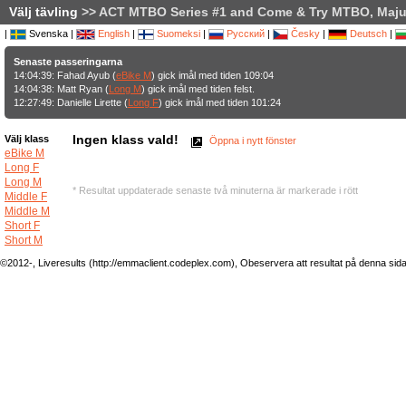
Välj tävling
>> ACT MTBO Series #1 and Come & Try MTBO, Majur
|
Svenska |
English
|
Suomeksi
|
Русский
|
Česky
|
Deutsch
|
Senaste passeringarna
14:04:39: Fahad Ayub (
eBike M
) gick imål med tiden 109:04
14:04:38: Matt Ryan (
Long M
) gick imål med tiden felst.
12:27:49: Danielle Lirette (
Long F
) gick imål med tiden 101:24
Ingen klass vald!
Välj klass
Öppna i nytt fönster
eBike M
Long F
Long M
* Resultat uppdaterade senaste två minuterna är markerade i rött
Middle F
Middle M
Short F
Short M
©2012-, Liveresults (http://emmaclient.codeplex.com), Obeservera att resultat på denna sida ej 