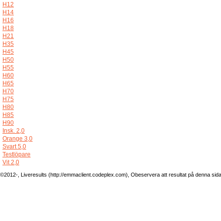
H12
H14
H16
H18
H21
H35
H45
H50
H55
H60
H65
H70
H75
H80
H85
H90
Insk. 2,0
Orange 3,0
Svart 5,0
Testlöpare
Vit 2,0
©2012-, Liveresults (http://emmaclient.codeplex.com), Obeservera att resultat på denna sida ej 