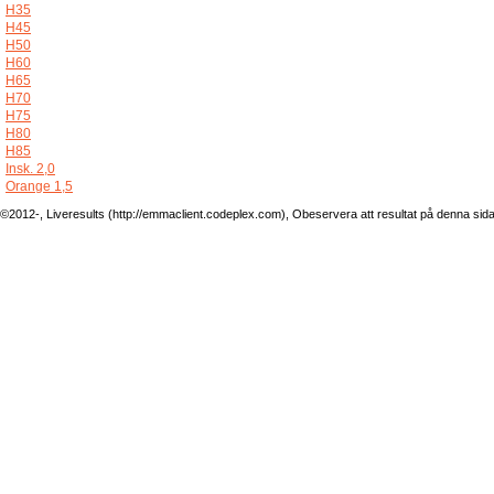
H35
H45
H50
H60
H65
H70
H75
H80
H85
Insk. 2,0
Orange 1,5
©2012-, Liveresults (http://emmaclient.codeplex.com), Obeservera att resultat på denna sida ej 