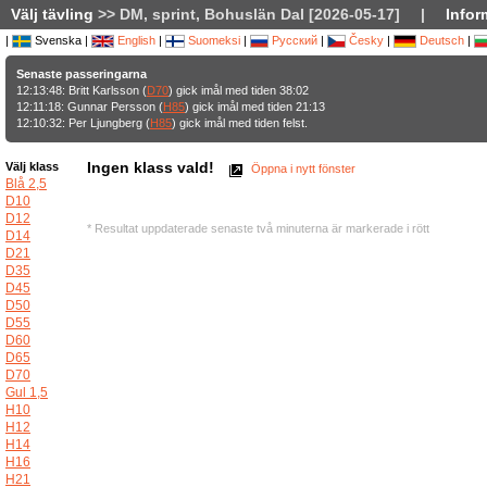
Välj tävling
>> DM, sprint, Bohuslän Dal [2026-05-17]
|
Infor
|
Svenska |
English
|
Suomeksi
|
Русский
|
Česky
|
Deutsch
|
Senaste passeringarna
12:13:48: Britt Karlsson (
D70
) gick imål med tiden 38:02
12:11:18: Gunnar Persson (
H85
) gick imål med tiden 21:13
12:10:32: Per Ljungberg (
H85
) gick imål med tiden felst.
Ingen klass vald!
Välj klass
Öppna i nytt fönster
Blå 2,5
D10
D12
* Resultat uppdaterade senaste två minuterna är markerade i rött
D14
D21
D35
D45
D50
D55
D60
D65
D70
Gul 1,5
H10
H12
H14
H16
H21