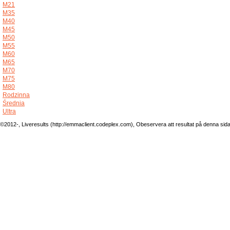
M21
M35
M40
M45
M50
M55
M60
M65
M70
M75
M80
Rodzinna
Średnia
Ultra
©2012-, Liveresults (http://emmaclient.codeplex.com), Obeservera att resultat på denna sida ej 