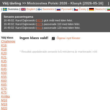
Välj tävling
>> Mistrzostwa Polski 2026 - Klasyk [2026-05-16]
|
|
Svenska |
English
|
Suomeksi
|
Русский
|
Česky
|
Deutsch
|
Senaste passeringarna
16:49:02: Karol Dąbrowski (
M21
) gick imål med tiden felst.
16:49:02: Karol Dąbrowski (
M21
) passerade 110 med tiden felst.
16:49:02: Karol Dąbrowski (
M21
) passerade 120 med tiden felst.
Ingen klass vald!
Välj klass
Öppna i nytt fönster
Challenge
K16
K18
* Resultat uppdaterade senaste två minuterna är markerade i rött
K20
K21
K35
K40
K45
K50
K55
K60
K65
K70
K75
Krótka
M16
M18
M20