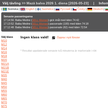
Välj tävling
>> Mazā balva 2026 1. diena [2026-05-23]
|
Infor
|
Svenska |
English
|
Suomeksi
|
Русский
|
Česky
|
Deutsch
|
Senaste passeringarna
17:14:56: Baiba Medne (
SELL Women
) gick imål med tiden 74:42
17:13:52: Baiba Medne (
SELL Women
) passerade (100) med tiden 74:18
17:12:48: Baiba Medne (
SELL Women
) passerade (82) med tiden 72:54
Ingen klass vald!
Välj klass
Öppna i nytt fönster
M10
M12
M14
* Resultat uppdaterade senaste två minuterna är markerade i rött
M16
M18
M20
M21A
M21B
M21E
M35
M40
M45
M50
M55
M60
M65
M70
M75