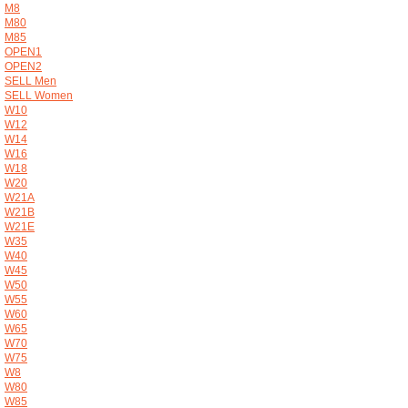
M8
M80
M85
OPEN1
OPEN2
SELL Men
SELL Women
W10
W12
W14
W16
W18
W20
W21A
W21B
W21E
W35
W40
W45
W50
W55
W60
W65
W70
W75
W8
W80
W85