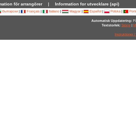
mation för arrangörer
|
Information for utvecklare (api)
български
|
Français
|
Italiano
|
Magyar
|
Español
|
Polska
|
Port
Automatisk Uppdatering:
På
Textstorlek:
Större
|
M
Instruktioner /